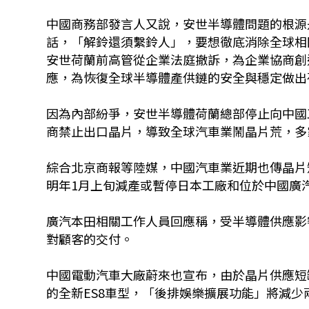
中國商務部發言人又說，安世半導體問題的根源
話，「解鈴還須繫鈴人」，要想徹底消除全球相
安世荷蘭前高管從企業法庭撤訴，為企業協商創
應，為恢復全球半導體產供鏈的安全與穩定做出
因為內部紛爭，安世半導體荷蘭總部停止向中國
商禁止出口晶片，導致全球汽車業鬧晶片荒，多
綜合北京商報等陸媒，中國汽車業近期也傳晶片短
明年1月上旬減產或暫停日本工廠和位於中國廣
廣汽本田相關工作人員回應稱，受半導體供應影響
對顧客的交付。
中國電動汽車大廠蔚來也宣布，由於晶片供應短缺
的全新ES8車型，「後排娛樂擴展功能」將減少