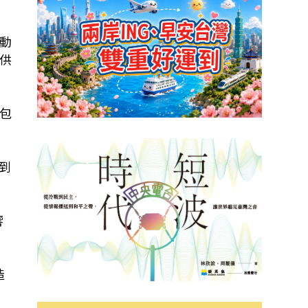
動
供
包
到
響
造