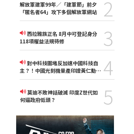
2
解放軍建軍99年／「建軍節」前夕
「匿名者64」攻下多個解放軍網站
3
西拉雅族正名 8月中可登記身分
118項權益法規待修
4
對中科技圍堵反加速中國科技自
主？！中國光刻機量產印證黃仁勳觀
點
5
莫迪不敗神話破滅 印度Z世代如
何逼政府低頭？