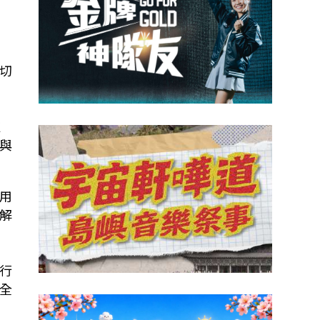
，
切
處
與
用
解
行
全