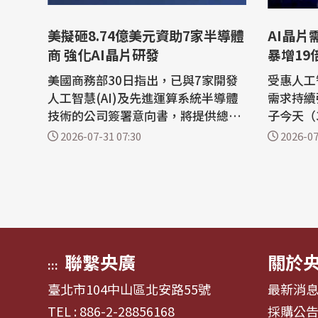
美擬砸8.74億美元資助7家半導體
AI晶片
商 強化AI晶片研發
暴增19
美國商務部30日指出，已與7家開發
受惠人工
人工智慧(AI)及先進運算系統半導體
需求持續
技術的公司簽署意向書，將提供總金
子今天（
額8.74億美元的補助獎勵。 路透社報
業利益較
2026-07-31 07:30
2026-07
導，這是美國強化國內半導體生產能
歷史新高
力、降低對海外供應商依賴的整體策
下滑的影響。 全球最大
略之一，將透過「晶片法」(CHIPS a
造商三星電子
nd Science Act)發放資金。 以下為
cs）在
意向書部分重點： 格羅方德(GlobalF
今年第2季
ou...
兆韓元...
聯繫央廣
關於
:::
臺北市104中山區北安路55號
最新消
TEL : 886-2-28856168
採購公