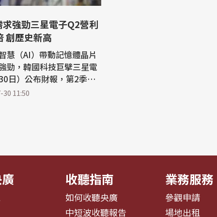
需求強勁三星電子Q2營利
倍 創歷史新高
智慧（AI）帶動記憶體晶片
強勁，韓國科技巨擘三星電
30日）公布財報，第2季營
去年同期大增約19倍，創下
-30 11:50
，彌補了行動裝置業務獲利
記憶體晶片製
（Samsung Electroni
提交監管機關的文件中表示，
（4月至6月）營利達89.49
央廣
收聽指南
業務服務
息
如何收聽央廣
參觀申請
告
中短波收聽報告
場地出租