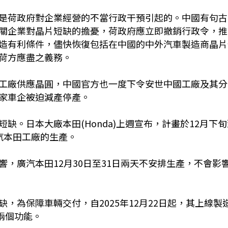
是荷政府對企業經營的不當行政干預引起的。中國有句古
關企業對晶片短缺的擔憂，荷政府應立即撤銷行政令，推
造有利條件，儘快恢復包括在中國的中外汽車製造商晶片
荷方應盡之義務。
工廠供應晶圓，中國官方也一度下令安世中國工廠及其分
家車企被迫減產停產。
缺。日本大廠本田(Honda)上週宣布，計畫於12月下旬
汽本田工廠的生產。
，廣汽本田12月30日至31日兩天不安排生產，不會影
，為保障車輛交付，自2025年12月22日起，其上線製
兩個功能。