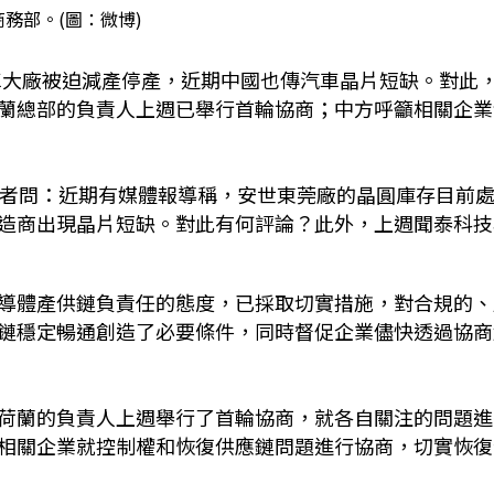
務部。(圖：微博)
全球汽車大廠被迫減產停產，近期中國也傳汽車晶片短缺。對此
蘭總部的負責人上週已舉行首輪協商；中方呼籲相關企業
記者問：近期有媒體報導稱，安世東莞廠的晶圓庫存目前
造商出現晶片短缺。對此有何評論？此外，上週聞泰科技
導體產供鏈負責任的態度，已採取切實措施，對合規的、
鏈穩定暢通創造了必要條件，同時督促企業儘快透過協商
荷蘭的負責人上週舉行了首輪協商，就各自關注的問題進
相關企業就控制權和恢復供應鏈問題進行協商，切實恢復