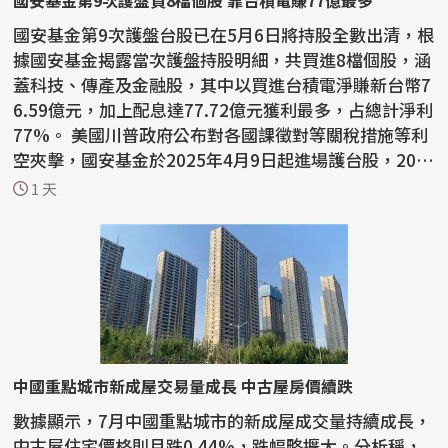
國安基金第9次護盤買8檔個股 靠台積電賺77億最多
國安基金第9次護盤台股已在5月6日將持股全數出清，根
據國安基金揭露當次護盤持股明細，共買進8檔個股，涵
蓋科技、傳產及金融股，其中以買進台積電淨賺新台幣7
6.59億元，加上配息達77.72億元獲利最多，占總計淨利
77%。 美國川普政府公布對各國課徵對等關稅措施等利
空夾擊，國安基金於2025年4月9日起進場護台股，202
6...
1 天
中國重點城市新成屋交易量成長 中古屋房價續跌
數據顯示，7月中國重點城市的新成屋成交量持續成長，
中古屋住宅價格則月跌0.44%，跌幅略擴大。分析稱，