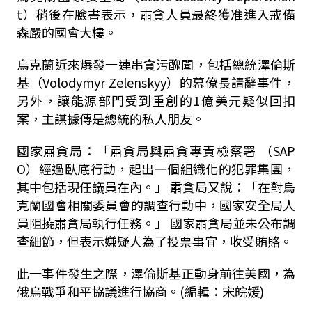
t）稍後在臉書表示，肅貪人員最終獲准進入戒備
森嚴的國會大樓。
烏克蘭近來爆發一連串貪污醜聞，包括總統澤倫斯
基（Volodymyr Zelenskyy）的幕僚長請辭事件，
另外，讓能源部門受到重創的1億美元疑似回扣
案，主謀據傳是總統的私人朋友。
國家肅貪局：「肅貪局與肅貪專責檢察署 （SAP
O）經過臥底行動，起出一個組織化的犯罪集團，
其中包括現任議員在內。」 肅貪局又說：「在對烏
克蘭國會相關委員會的調查行動中，國家安全局人
員阻撓肅貪局執行任務。」 國家肅貪局並未公布調
查細節，但表示嫌疑人為了投票事宜，收受賄賂。
此一事件發生之際，澤倫斯基正動身前往美國，為
俄烏戰爭和平協議進行協商。(編輯：宋皖媛)