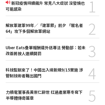
1
新冠疫情持續飆升 常見八大症狀 沒發燒也
可能感染
2
解放軍建軍99年／「建軍節」前夕 「匿名者
64」攻下多個解放軍網站
3
Uber Eats疊單報酬違外送專法 勞動部：若未
改善將按人連續開罰
4
科技監獄來了！中國出入境新規9/15實施 涉
管制技術者難出國門
5
力積電董事長黃崇仁辭世 扛過產業寒冬寫下
半導體傳奇篇章