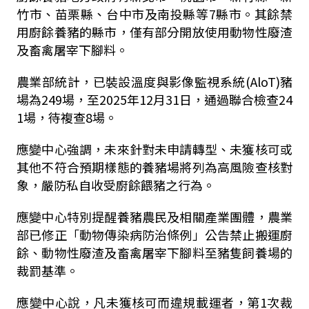
竹市、苗栗縣、台中市及南投縣等7縣市。其餘禁
用廚餘養豬的縣市，僅有部分開放使用動物性廢渣
及畜禽屠宰下腳料。
農業部統計，已裝設溫度與影像監視系統(AloT)豬
場為249場，至2025年12月31日，通過聯合檢查24
1場，待複查8場。
應變中心強調，未來針對未申請轉型、未獲核可或
其他不符合預期樣態的養豬場將列為高風險查核對
象，嚴防私自收受廚餘餵豬之行為。
應變中心特別提醒養豬農民及相關產業團體，農業
部已修正「動物傳染病防治條例」公告禁止搬運廚
餘、動物性廢渣及畜禽屠宰下腳料至豬隻飼養場的
裁罰基準。
應變中心說，凡未獲核可而違規載運者，第1次裁