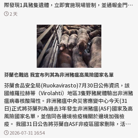
際發現1具豬隻遺體，立即實施現場管制，並通報金門縣
動植...
2 天
芬蘭也難逃 我宣布列其為非洲豬瘟高風險國家名單
芬蘭食品安全局(Ruokavirasto)7月30日公佈資訊，該
國維羅拉赫蒂（Virolahti）地區3隻野豬屍體驗出非洲豬
瘟病毒核酸陽性。非洲豬瘟中央災害應變中心今天(31
日)正式將芬蘭列為過去3年發生非洲豬瘟(ASF)國家及高
風險國家名單，並偕同各邊境檢疫機關於邊境加強檢
疫。 我國31日公告將芬蘭自ASF非疫區國家刪除，活豬
及豬肉...
2026-07-31 16:54