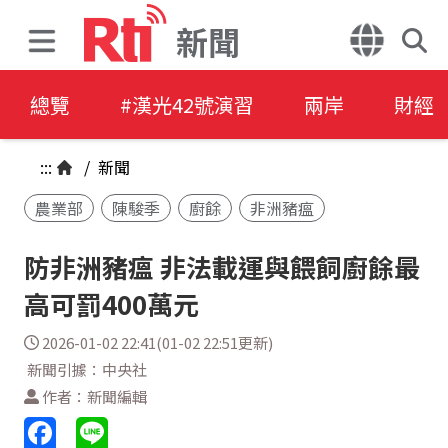
新聞
總覽
#漢光42號演習
兩岸
財經
:::
/
新聞
農業部
陳駿季
廚餘
非洲豬瘟
防非洲豬瘟 非法載運與餵飼廚餘最
高可罰400萬元
2026-01-02 22:41(01-02 22:51更新)
新聞引據：中央社
作者：新聞編輯