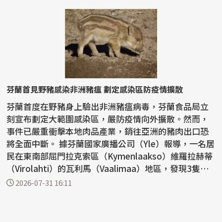
芬蘭首見野豬感染非洲豬瘟 劃定感染區防疫情擴散
芬蘭首度在野豬身上驗出非洲豬瘟病毒，芬蘭食品局立
刻宣布劃定大範圍感染區，嚴防疫情向外擴散。然而，
事件已嚴重衝擊本地肉品產業，銷往亞洲的豬肉出口恐
將全面中斷。 據芬蘭國家廣播公司（Yle）報導，一名居
民在東南部屈門拉克索區（Kymenlaakso）維羅拉赫蒂
（Virolahti）的瓦利馬（Vaalimaa）地區，發現3隻小
野...
2026-07-31 16:11