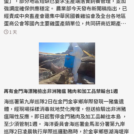
蛋」，部分地區短缺已要求生產端落實飼養管理，並加
強調度確保供應穩定。 農業部今天發布新聞稿指出，已
經責成中央畜產會邀集中華民國養雞協會及全台各地區
蛋商公會等國內主要雞蛋產銷單位，共同研商近期產能
與供...
1 天
再有金門海漂豬檢出非洲豬瘟 豬肉和加工品禁輸台1週
海巡署第九岸巡隊2日在金門金寧鄉岸際發現一豬隻遺
體，經現場採樣消毒就地焚化掩埋，但送檢驗出非洲豬
瘟陽性反應。即日起暫停金門豬肉及加工品輸往本島 ，
至少須管制1週。 海洋委員會海巡署金馬澎分署第九岸
巡隊2日凌晨執行岸際巡邏勤務時，於金寧鄉慈湖海堤岸