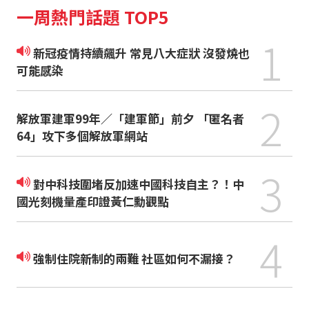
一周熱門話題 TOP5
1
新冠疫情持續飆升 常見八大症狀 沒發燒也
可能感染
2
解放軍建軍99年／「建軍節」前夕 「匿名者
64」攻下多個解放軍網站
3
對中科技圍堵反加速中國科技自主？！中
國光刻機量產印證黃仁勳觀點
4
強制住院新制的兩難 社區如何不漏接？