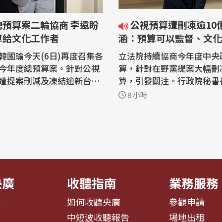
總預算案二輪協商 李遠盼
公視預算遭刪凍逾10億 張惇
算給文化工作者
涵：預算可以監督、文化
清算
韓國瑜今天(6日)再度召集各
立法院持續協商今年度中央
今年度總預算案。針對公視
算，針對在野黨提案大幅刪
遭提案刪減及凍結逾新台幣
算，引發關注。行政院秘書
，文化部長李遠表示，感謝各
今天(6日)受訪時表示，預
8 小時
視預算，期盼最後關頭相關
督，文化不能被清算，他並
以保留，把預算與資源留給
沒有藍綠，不應因政治傷害
者及相關團體與產業。 立法
根基。 立法院6日進行今年度中央政
查今年度總預算案，針對公
府總預算案第二輪協商，文
在野黨提案刪減及凍結逾新
成為朝野攻防焦點。文化部
「影視及...
央廣
收聽指南
業務服務
息
如何收聽央廣
參觀申請
告
中短波收聽報告
場地出租