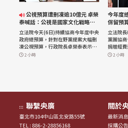
公視預算遭刪凍逾10億元 卓榮
今年度
泰喊話：公視是國家文化戰略關
保留預
鍵角色
立法院今天(6日)持續協商今年度中央
立法院長
政府總預算，針對在野黨提案大幅刪
黨團協商
凍公視預算，行政院長卓榮泰表示，
捐贈經費
公共媒體是國家文化韌性及影視產業
10億元
2 小時
2 小時
發展的重要基礎建設，公視更是國家
界聲援公
文化戰略關鍵角色，卓揆要求文化部
預算能予
持續向立法院說明，爭取支持預算。
文化工作
立法院6日再度協商今年度中央政府
院近日審
總預算，其中文化部編列捐贈公視基
視預算遭
金會...
台幣...
聯繫央廣
關於
:::
臺北市104中山區北安路55號
最新消
TEL : 886-2-28856168
採購公