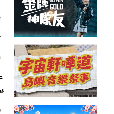
財
新
即
建
日
數成
體