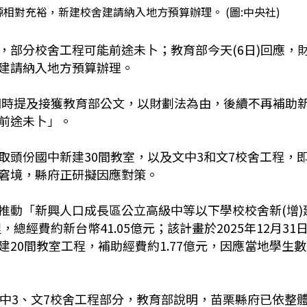
相對充裕，新建校舍建請納入地方預算辦理。 (圖:中央社)
，部分校舍工程可能前途未卜；教育部今天(6日)回應，
建請納入地方預算辦理。
致詞時提及接獲教育部公文，以財劃法為由，後續不再補助
前途未卜」。
取頭份國中新建30間教室，以及文中3和文7校舍工程，
窘境，縣府正研擬因應對策。
推動「新興人口成長區公立高級中等以下學校校舍新(增)
總經費約新台幣41.05億元；該計畫於2025年12月31
20間教室工程，補助經費約1.77億元，因應當地學生
文中3、文7校舍工程部分，教育部說明，苗栗縣府已依整