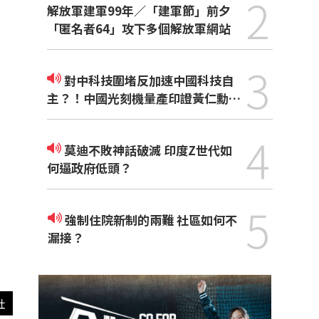
2
解放軍建軍99年／「建軍節」前夕
「匿名者64」攻下多個解放軍網站
3
對中科技圍堵反加速中國科技自
主？！中國光刻機量產印證黃仁勳觀
點
4
莫迪不敗神話破滅 印度Z世代如
何逼政府低頭？
5
強制住院新制的兩難 社區如何不
漏接？
社