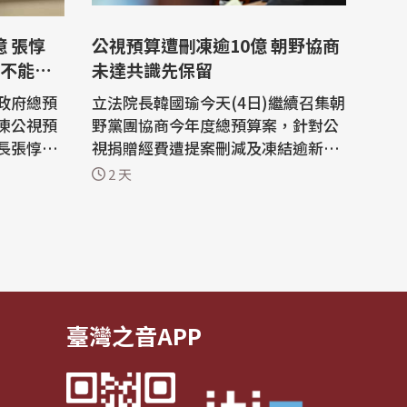
公視預算遭刪凍逾10億 朝野協商
不能被
未達共識先保留
政府總預
立法院長韓國瑜今天(4日)繼續召集朝
凍公視預
野黨團協商今年度總預算案，針對公
長張惇涵
視捐贈經費遭提案刪減及凍結逾新台
算可以監
幣10億元，文化部長李遠期盼在野黨
2 天
強調文化
勿刪減與凍結相關預算，經討論後，
國家文化
朝野意見分歧，相關提案均保留。 立
法院長韓國瑜今天繼續召集各黨團協
化部預算
商今年度總預算案，國民黨團提案指
今年在
出，文化部在今年「影視及流行音樂
策劃...
臺灣之音APP