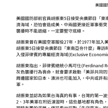
美國國
美國國防部前官員胡振東5日接受央廣節目「東
濟海域，恐怕會造成美、中兩國更接近軍事衝突
襲擾時不能退縮，一定要堅守底線。
胡振東曾在美國空軍服役27年，於1977年加
胡振東5日接受央廣節目「東南亞夯什麼」專訪
入侵菲律賓的專屬經濟海域(Exclusive Economic 
胡振東指出，菲律賓總統小馬可仕(Ferdinand Ro
灰色襲擾行為喪命，就會要求啟動「美菲共同防
周邊國家如日本、澳洲也可能加入，中共或許有
軍。
胡振東並認為如果台海真的有事，台灣的第一波
2、3年美軍在附近演習時，這些基地都有角色
習時布置的武器，便可看出採取「先守再攻」的