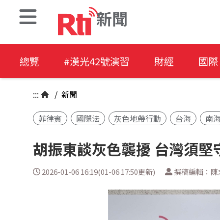
新聞
總覽
#漢光42號演習
財經
國際
:::
/
新聞
菲律賓
國際法
灰色地帶行動
台海
南
胡振東談灰色襲擾 台灣須堅
2026-01-06 16:19(01-06 17:50更新)
撰稿編輯：陳