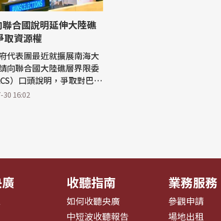
向聯合國說明延伸大陸礁
爭取資源權
府代表團最近就擴展南海大
請向聯合國大陸礁層界限委
LCS）口頭說明，爭取對巴拉
延伸大陸礁層之海床及底土
-30 16:02
勘探與開發權利。 菲律賓
9日發布新聞稿說，菲律賓駐
代表馬納羅（Enrique Ma
率團向CLCS說明，成員包括
家地圖測繪與資源資訊署
..
央廣
收聽指南
業務服務
息
如何收聽央廣
參觀申請
告
中短波收聽報告
場地出租