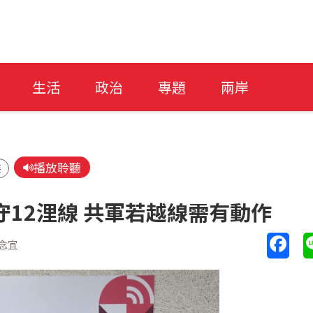
生活
政治
專題
兩岸
播放聆聽
海
守12浬線 共軍若越線需有動作
念宜