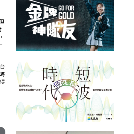
但
對
，
一
台
海
得