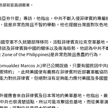
防部前官員胡振東。
南亞夯什麼」專訪，他指出，中共不斷入侵菲律賓的專屬
，這是非常危險且不智的舉動。他也提醒台灣面對灰色地
入美國空軍不久就隨部隊移防，派駐菲律賓克拉克空軍基地
時談及菲律賓與中國的關係以及南海局勢，他認為中共不
Zone of the Philippines)是非常危險且愚蠢的行為。
mualdez Marcos Jr.)早已公開說過，只要有國民因中
禦條約」，此時美國便有義務在菲律賓附近部署軍艦協防
能力對抗菲律賓，但絕對沒有足夠能力應付美國及多國盟
外援應會來自菲律賓及日本等地的美軍基地。他指出，最
，中共也很清楚這點，所以可能攻擊這些基地，而從美軍
戰術，這對中共是很大的威脅。