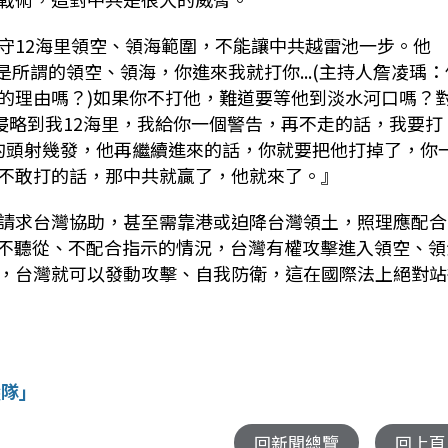
守12海里領空、領海範圍，不能讓中共越雷池一步。他
是所謂的領空、領海，你進來我就打你...(主持人詹凌瑀：
的理由嗎？)如果你不打他，難道要等他到淡水河口嗎？
你侵略到我12海里，我給你一個警告，再不走的話，我要打
或船的頭射幾發，他再繼續進來的話，你就要把他打掉了，你
不敢打的話，那中共就贏了，他就來了。』
請求台灣協助，甚至需靠港或迫降台灣領土，照理應配合
現不聽從、不配合指示的情況，台灣有權攻擊進入領空、領
，台灣就可以發動攻擊、自我防衛，這在國際法上絕對站
縱隊」
回新聞總覽
回上頁