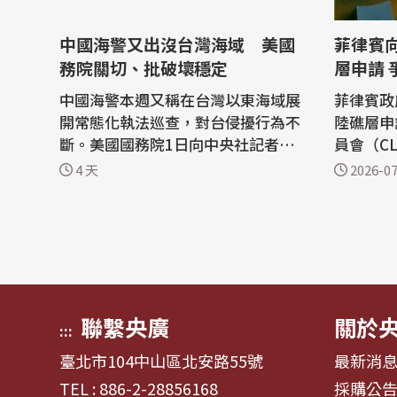
中國海警又出沒台灣海域 美國
菲律賓
務院關切、批破壞穩定
層申請 
中國海警本週又稱在台灣以東海域展
菲律賓政
開常態化執法巡查，對台侵擾行為不
陸礁層申
斷。美國國務院1日向中央社記者表
員會（C
示持續關切中國舉措，並說台灣和平
旺島以西
4 天
2026-07
管轄相關海域已超過70年，中國對此
資源的專屬
海域主張管轄權，只會加劇緊張局
外交部2
勢，呼籲停止對台施壓。 中國對台灰
聯合國常任
色地帶侵擾不斷之際，美國在台協會
nalo）
（AIT）本週稍早於臉書（Faceboo
菲律賓國
k）公開美國...
（NAMRI.
聯繫央廣
關於
:::
臺北市104中山區北安路55號
最新消
TEL : 886-2-28856168
採購公