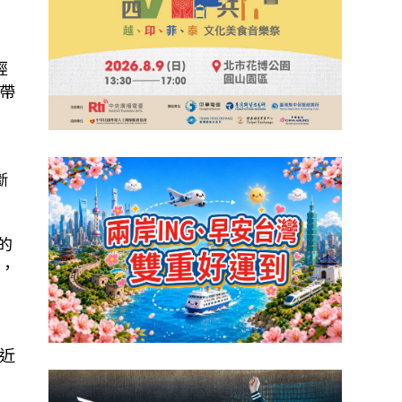
經
帶
。
斷
共的
，
近
演