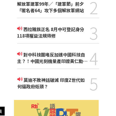
2
解放軍建軍99年／「建軍節」前夕
「匿名者64」攻下多個解放軍網站
3
西拉雅族正名 8月中可登記身分
118項權益法規待修
4
對中科技圍堵反加速中國科技自
主？！中國光刻機量產印證黃仁勳觀
點
5
莫迪不敗神話破滅 印度Z世代如
何逼政府低頭？
廣