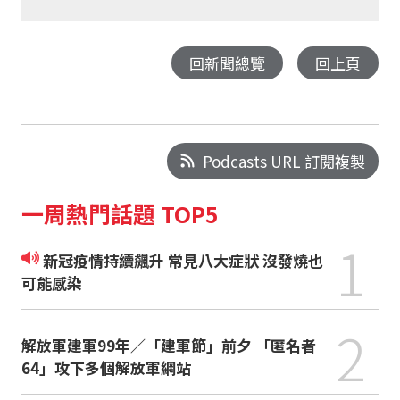
回新聞總覽
回上頁
Podcasts URL 訂閱複製
一周熱門話題 TOP5
1
新冠疫情持續飆升 常見八大症狀 沒發燒也
可能感染
2
解放軍建軍99年／「建軍節」前夕 「匿名者
64」攻下多個解放軍網站