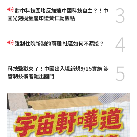
3
對中科技圍堵反加速中國科技自主？！中
國光刻機量產印證黃仁勳觀點
4
強制住院新制的兩難 社區如何不漏接？
5
科技監獄來了！中國出入境新規9/15實施 涉
管制技術者難出國門