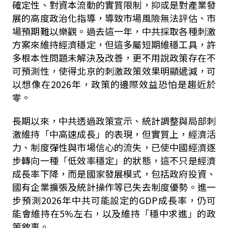
確定性、對資本流動的實質限制，抑或是對產業發
展的高度政治化指導，導致市場風險無法評估、市
場預期難以樂觀。過去這一年，中共採取各種刺激
方案來維持經濟穩定，但這多屬短期維穩工具，許
多根本性問題未解決及改善，更不用說政策存在不
可預測性，使得北京的刺激政策效果明顯遞減，可
以想像在2026年，政策的邊際效益恐怕是趨近於
零。
長期以來，中共透過政策宣示、統計調整與局部刺
激維持「中高速成長」的表現，但實質上，經濟活
力、制度彈性與市場信心的流失，已使中國經濟逐
步轉向一種「低效率穩定」的狀態，這不只是經濟
成長率下降，而是國家發展模式，包括政府投資、
國有企業擴張及統計操作等已失去制度優勢。進一
步預測2026年中共可能設定的GDP成長率，仍可
能會維持在5%左右，以及維持「穩中求進」的政
策敘事。