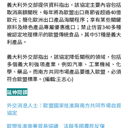
義大利外交部提供資料指出，該協定主要內容包括
取消高額關稅，每年將為歐盟出口商節省超過40億
歐元；簡化歐洲出口產品海關程序；享有某些關鍵
原料及綠色產品專屬優惠進口；禁止仿冒340多種
被認定地理標示的歐盟傳統食品，其中57種是義大
利產品。
義大利外交部指出，該協定降低關稅的領域，包括
多個義大利強項產業，例如汽車、工業機械、化
學、藥品。而南方共同市場產品要進入歐盟，必須
符合歐盟標準。(編輯:王志心)
延伸閱讀
外交消息人士：歐盟國家批准與南方共同市場自貿
協定
歐盟批准南美貿易協議 法與多國農民反彈