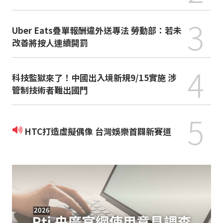
3
Uber Eats疊單報酬違外送專法 勞動部：若未
改善將按人連續開罰
4
科技監獄來了！中國出入境新規9/15實施 涉
管制技術者難出國門
5
HTC打造虛擬偶像 台灣娛樂首闢新賽道