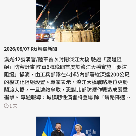
2026/08/07 Rti精選新聞
漢光42號演習/陸軍首次封閉淡江大橋 驗證「要道阻
絕」防禦計畫 陸軍6號晚間首度於淡江大橋實施「要道
阻絕」操演，由工兵部隊在4小時內部署縱深達200公尺
的模式化阻絕設置。專家表示，淡江大橋戰略地位更勝
關渡大橋，一旦遭敵奪取，恐對北部防禦作戰造成嚴重
衝擊。 專題報導：城鎮韌性演習將登場 除「網路降速、
躲3...
1 天