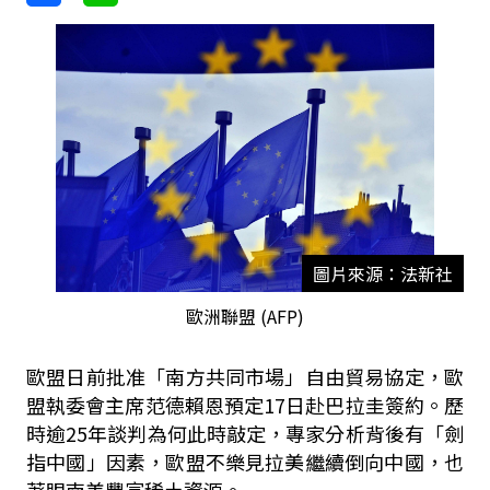
圖片來源：法新社
歐洲聯盟 (AFP)
歐盟日前批准「南方共同市場」自由貿易協定，歐
盟執委會主席范德賴恩預定17日赴巴拉圭簽約。歷
時逾25年談判為何此時敲定，專家分析背後有「劍
指中國」因素，歐盟不樂見拉美繼續倒向中國，也