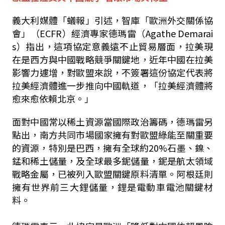
義大利媒體「蟻報」引述，智庫「歐洲外交關係協
會」（ECFR）經濟專家德瑪雷（Agathe Demarai
s）指出，這項協定意義遠不止貿易層面，拉美現
在是西方與中國戰略競爭關鍵地，近年中國在拉美
影響力遽增，對歐盟來說，不簽署這份協定代表將
拉美經濟體進一步推向中國軌道，「拉美經濟體將
愈來愈依賴北京。」
面對中國常以稀土資源當國際政治籌碼，德瑪雷另
點出，南方共同市場國家擁有對歐盟綠能至關重要
的資源，特別是巴西，擁有全球約20%石墨、鎳、
錳和稀土儲量，及全球最多鈮儲量，鈮是航太領域
戰略金屬，已被列入歐盟關鍵原料清單。阿根廷則
擁有世界前三大鋰儲量，鋰是電動車電池關鍵材
料。