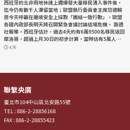
西班牙的北非飛地休達上週爆發大量移民湧入事件後，
迄今仍有數千人滯留當地；歐盟執行委員會主席范德賴
恩今天呼籲在邊境安全上採取「團結一致行動」，歐盟
各國內政部長明天將召開緊急會議討論這場危機。 路透
社報導，西班牙估計，過去4天約有6萬9500名移民返回
摩洛哥，超過上月30日的初步計算，當時估有5萬人抵達
休...
4 天
聯繫央廣
臺北市104中山區北安路55號
TEL : 886-2-28856168
FAX : 886-2-28855423