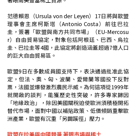
著眼南美豐富稀土資源。
范德賴恩（Ursula von der Leyen）17日將與歐盟
理事會主席柯斯塔（Antonio Costa）前往巴拉
圭，簽署「歐盟與南方共同市場」（EU-Mercosu
r）自由貿易協定，對象包括阿根廷、巴西、烏拉
圭、巴拉圭等4國，此協定將創造涵蓋超過7億人口
的巨大自由貿易區。
歐盟9日在多數成員國支持下，表決通過批准此協
定，但法、奧、匈、波蘭、愛爾蘭等國投下反對
票，法國並爆發激烈農民示威。為何這項從1999年
就開啟的談判，能獲歷史性突破，許多專家歸因
「地緣政治」，除因美國關稅迫使歐洲須積極開拓
替代市場，面對中國以補貼政策、低價傾銷重擊歐
洲產業，歐盟有沉重「另闢蹊徑」壓力。
歐盟在拉美與中國競爭 著眼市場與稀土