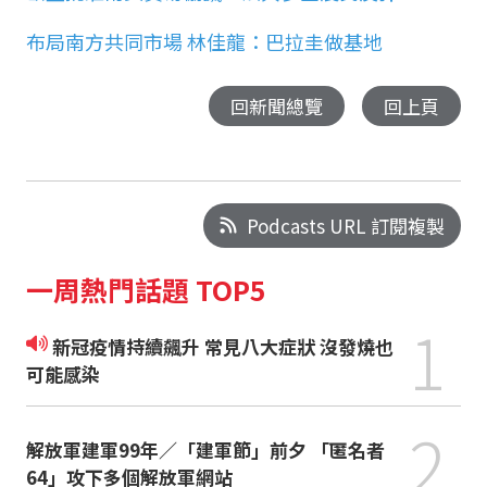
布局南方共同市場 林佳龍：巴拉圭做基地
回新聞總覽
回上頁
Podcasts URL 訂閱複製
一周熱門話題 TOP5
1
新冠疫情持續飆升 常見八大症狀 沒發燒也
可能感染
2
解放軍建軍99年／「建軍節」前夕 「匿名者
64」攻下多個解放軍網站