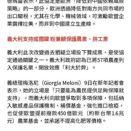
德瑪雷表示，此協定是歐洲「降低對中國依賴風險
策略」的一部分，歐洲透過降低對南方共同市場的
出口關稅，尤其在化學、機械領域，可激勵歐盟企
業選擇拉美，而非到中國建立生產線。
義大利支持成關鍵 盼兼顧保護農業、拚工業
義大利此次改變過去猶疑立場投下贊成票，是使協
定通過關鍵之一。義大利政府認為已將57項農產列
入保護名單，開放效應「利大於弊」。
義總理梅洛尼（Giorgia Meloni）9日在新年記者會
表示，她的立場是「只要能為農民提供足夠保障就
支持」，而義大利向歐盟爭取到多項保障，包括納
入敏感產品保護機制、補償基金，強化進口檢疫，
也促使歐盟提前撥款450億歐元（約新台幣1.6兆
元）農業基金，並承諾不提高化肥等價格。