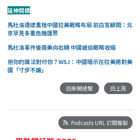
延伸閱讀
馬杜洛遭逮重挫中國拉美戰略布局
前白宮顧問：北
京罕見多重危機匯聚
馬杜洛事件後南美向右轉
中國被迫戰略收縮
用你的魔法對付你？
WSJ
：中國暗示在拉美將對美
國「寸步不讓」
回新聞總覽
回上頁
Podcasts URL 訂閱複製