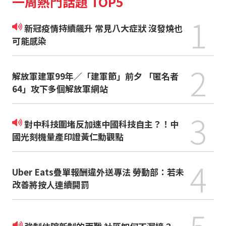
一周熱門話題 TOP5
1
新冠疫情持續飆升 常見八大症狀 沒發燒也
可能感染
2
解放軍建軍99年／「建軍節」前夕 「匿名者
64」攻下多個解放軍網站
3
對中科技圍堵反加速中國科技自主？！中
國光刻機量產印證黃仁勳觀點
4
Uber Eats疊單報酬違外送專法 勞動部：若未
改善將按人連續開罰