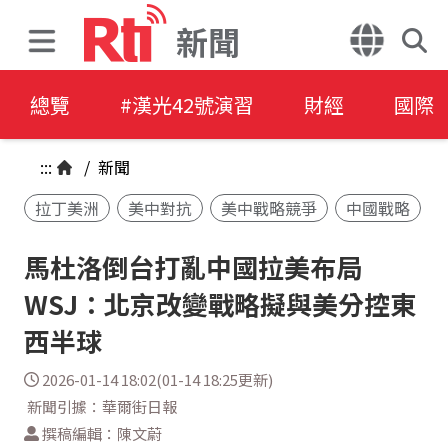
新聞
總覽
#漢光42號演習
財經
國際
:::
/
新聞
拉丁美洲
美中對抗
美中戰略競爭
中國戰略
馬杜洛倒台打亂中國拉美布局
WSJ：北京改變戰略擬與美分控東
西半球
2026-01-14 18:02(01-14 18:25更新)
新聞引據：華爾街日報
撰稿編輯：陳文蔚