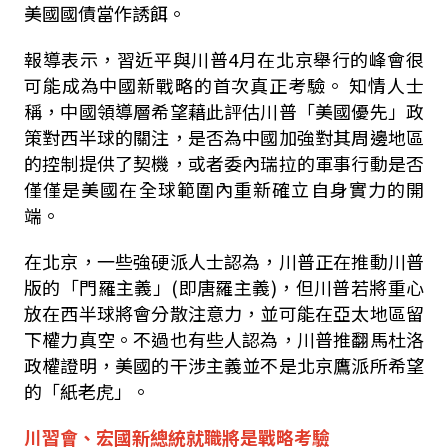
美國國債當作誘餌。
報導表示，習近平與川普
4
月在北京舉行的峰會很
可能成為中國新戰略的首次真正考驗。
知情人士
稱，中國領導層希望藉此評估川普「美國優先」政
策對西半球的關注，是否為中國加強對其周邊地區
的控制提供了契機，或者委內瑞拉的軍事行動是否
僅僅是美國在全球範圍內重新確立自身實力的開
端。
在北京，一些強硬派人士認為，川普正在推動川普
版的「門羅主義」
(
即唐羅主義
)
，但川普若將重心
放在西半球將會分散注意力，並可能在亞太地區留
下權力真空。不過也有些人認為，川普推翻馬杜洛
政權證明，美國的干涉主義並不是北京鷹派所希望
的「紙老虎」。
川習會、宏國新總統就職將是戰略考驗