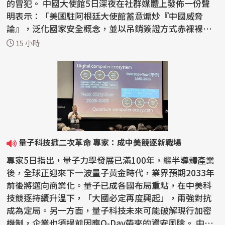
的冒犯。 中國大使館5日深夜在社群媒體上發佈一份聲
明表示：「美國駐阿根廷大使館蓄意煽炒『中國威脅
論』，泛化國家安全概念，並以吊銷簽證方式赤裸裸阻
止正常...
15 小時
量子科技掀二次革命 專家：成中美競逐新戰場
專家5日指出，量子力學發展已滿100年，繼半導體產業
後，全球正迎來下一波量子黃金時代，業界預期2033年
前後將邁向商業化。量子已成各國布局重點，在中美科
技競逐持續升溫下，「大國必定再度興起」，兩強對抗
成為定局。另一方面，量子科技未來可能破解現行加密
機制，企業也須提前因應Q-Day帶來的資安風險。 中原