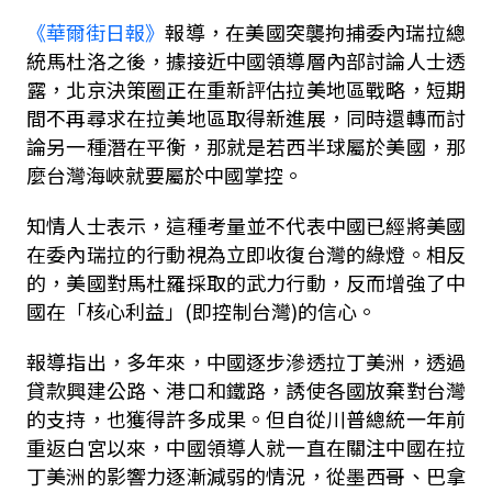
《華爾街日報》
報導，在美國突襲拘捕委內瑞拉總
統馬杜洛之後，據接近中國領導層內部討論人士透
露，北京決策圈正在重新評估拉美地區戰略，短期
間不再尋求在拉美地區取得新進展，同時還轉而討
論另一種潛在平衡，那就是若西半球屬於美國，那
麼台灣海峽就要屬於中國掌控。
知情人士表示，這種考量並不代表中國已經將美國
在委內瑞拉的行動視為立即收復台灣的綠燈。相反
的，美國對馬杜羅採取的武力行動，反而增強了中
國在「核心利益」
(
即控制台灣
)
的信心。
報導指出，多年來，中國逐步滲透拉丁美洲，透過
貸款興建公路、港口和鐵路，誘使各國放棄對台灣
的支持，也獲得許多成果。但自從川普總統一年前
重返白宮以來，中國領導人就一直在關注中國在拉
丁美洲的影響力逐漸減弱的情況，從墨西哥、巴拿