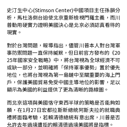
史汀生中心(Stimson Center)中國項目主任孫韻分
析，馬杜洛倒台迫使北京重新檢視門羅主義，而川
普動用硬實力證明美國決心是北京必須認真看待的
現實。
對於台灣問題，報導指出，儘管川普本人對台灣軍
事防禦問題一直保持緘默，但日前官方發布的《
20
25
年國家安全戰略》中，將台灣視為全球經濟不可
或缺一部分，並明確將「保持軍事優勢」置於優先
地位，也將台灣視為第一島鏈中至關重要的海上門
戶，保護美國貿易免受中國主導地位的影響，足以
顯示為美國的利益提供了更為清晰的路線圖。
而北京這項與美國恪守東西半球的策略是否能夠如
願，在
1
月
27
日宏都拉斯新總統阿斯夫拉的就職典
禮將面臨考驗，若賴清德總統有意出席，川普是否
允許去年過境遭拒的賴清德過境美國將是指標。