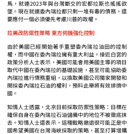
馬，就連
2023
年與台灣斷交的宏都拉斯也搖搖欲
墜。現在就連委內瑞拉都只剩一堆有毒的債務，還
要應付一個必須優先考慮川普的政權。
拉美改防禦性策略 東方伺機強化控制
由於美國已經開始著手重塑委內瑞拉油田的控制
權，而中國在委內瑞拉擁有重大利益。接近白宮的
政策分析人士表示，美國可能會用美國主導的項目
取代中國在委內瑞拉的基礎設施，甚至可能協助委
內瑞拉進行債務重組，以換取美國公司獨家開發和
開採委內瑞拉石油的權利，預料此舉將有效排擠中
國。
知情人士透露，北京目前採取防禦性策略：目標在
確保自身在委內瑞拉石油儲備中的地位不被徹底抹
去。知情人士還表示，這種戰略撤退很可能正是中
國希望美國在台灣海峽採取的策略，甚至打算增購