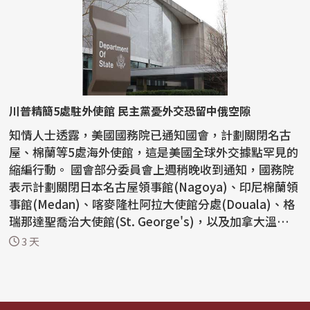
川普精簡5處駐外使館 民主黨憂外交恐留中俄空隙
知情人士透露，美國國務院已通知國會，計劃關閉名古
屋、棉蘭等5處海外使館，這是美國全球外交據點罕見的
縮編行動。 國會部分委員會上週稍晚收到通知，國務院
表示計劃關閉日本名古屋領事館(Nagoya)、印尼棉蘭領
事館(Medan)、喀麥隆杜阿拉大使館分處(Douala)、格
瑞那達聖喬治大使館(St. George's)，以及加拿大溫尼伯
領事...
3 天