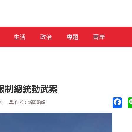
生活
政治
專題
兩岸
限制總統動武案
社
作者：新聞編輯