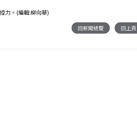
力。(編輯:柳向華)
回新聞總覽
回上頁