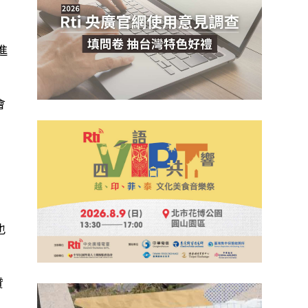
進
會
也
贊