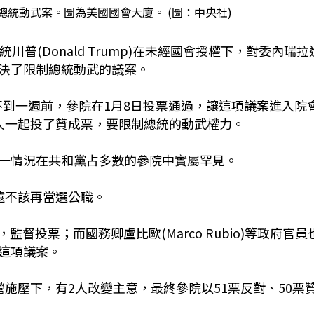
統動武案。圖為美國國會大廈。 (圖：中央社)
普(Donald Trump)在未經國會授權下，對委內瑞拉
決了限制總統動武的議案。
案。不到一週前，參院在1月8日投票通過，讓這項議案進入院
人一起投了贊成票，要限制總統的動武權力。
一情況在共和黨占多數的參院中實屬罕見。
遠不該再當選公職。
，監督投票；而國務卿盧比歐(Marco Rubio)等政府官員
這項議案。
施壓下，有2人改變主意，最終參院以51票反對、50票