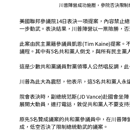
川普陣營成功施壓，參院否決限制總
美國聯邦參議院14日表決一項提案，內容禁止總統川
一步動武。表決結果，川普陣營以一票險勝，否
此案由民主黨籍參議員凱恩(Tim Kaine)提
議程。其中有5名共和黨人倒戈，與所有民主黨
這是少數共和黨議員對黨領導人公然唱反調，此
川普為此大為震怒，他表示，這5名共和黨人永
院會表決時，副總統范斯(JD Vance)赴國會坐陣
展開大動員，連打電話，敦促共和黨人不要支持
原先5名贊成議案的共和黨參議員中，在川普陣營
成，低空否決了限制總統動武的議案。