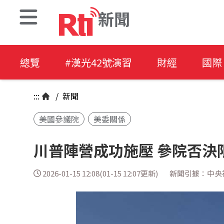
新聞
總覽
#漢光42號演習
財經
國際
:::
/
新聞
美國參議院
美委關係
川普陣營成功施壓 參院否決
2026-01-15 12:08(01-15 12:07更新)
新聞引據：中央