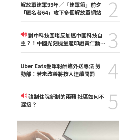
2
解放軍建軍99年／「建軍節」前夕
「匿名者64」攻下多個解放軍網站
3
對中科技圍堵反加速中國科技自
主？！中國光刻機量產印證黃仁勳觀
點
4
Uber Eats疊單報酬違外送專法 勞
動部：若未改善將按人連續開罰
5
強制住院新制的兩難 社區如何不
漏接？