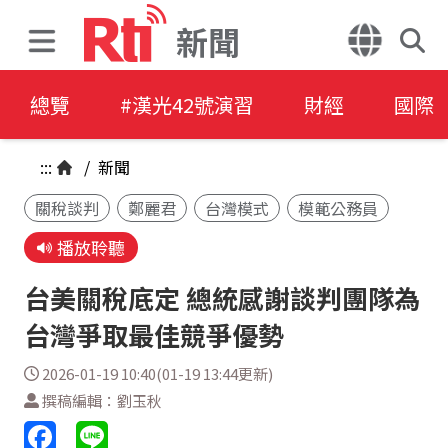
新聞
總覽
#漢光42號演習
財經
國際
:::
/
新聞
關稅談判
鄭麗君
台灣模式
模範公務員
播放聆聽
台美關稅底定 總統感謝談判團隊為
台灣爭取最佳競爭優勢
2026-01-19 10:40(01-19 13:44更新)
撰稿編輯：劉玉秋