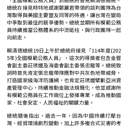
「全國模範公務人員」到總統府晉見賴清德總統。
總統在接見時特地感謝鄭麗君帶領的談判團隊為台
灣取得與美國主要盟友同等的待遇，讓台灣在變局
中爭取到最佳的競爭優勢。總統並期所有模範公務
員持續擔當公務體系的中流砥柱，與行政團隊一起
向前走。
賴清德總統
19
日上午於總統府接見「
114
年度
(202
5
年
)
全國模範公務人員」，這次的得獎者包含金管
會副主委莊琇媛及海委會副主委張忠龍等。總統致
詞時首先肯定張忠龍帶隊應對中共灰色地帶威脅，
打造國家級海洋防護網，也肯定莊琇媛擘劃亞洲資
產管理中心，持續推動金融法規簡化，他並感謝所
有模範公務員在工作崗位上發揮專業，成為推動國
家、社會安定、人民福祉的關鍵力量。
總統隨後指出，過去一年，因為中國持續打壓台
灣、經貿環境劇烈變動，加上許多複合式災害的考