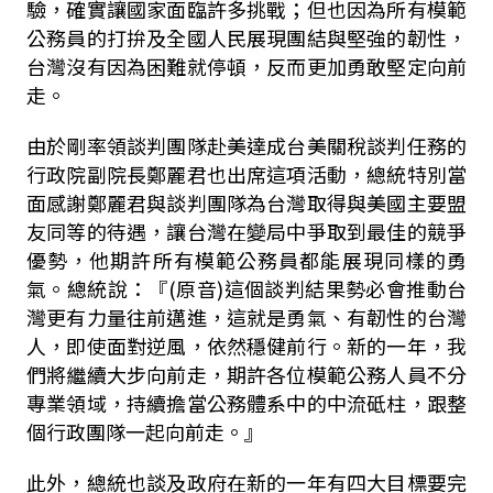
驗，確實讓國家面臨許多挑戰；但也因為所有模範
公務員的打拚及全國人民展現團結與堅強的韌性，
台灣沒有因為困難就停頓，反而更加勇敢堅定向前
走。
由於剛率領談判團隊赴美達成台美關稅談判任務的
行政院副院長鄭麗君也出席這項活動，總統特別當
面感謝鄭麗君與談判團隊為台灣取得與美國主要盟
友同等的待遇，讓台灣在變局中爭取到最佳的競爭
優勢，他期許所有模範公務員都能展現同樣的勇
氣。總統說：『
(
原音
)
這個談判結果勢必會推動台
灣更有力量往前邁進，這就是勇氣、有韌性的台灣
人，即使面對逆風，依然穩健前行。新的一年，我
們將繼續大步向前走，期許各位模範公務人員不分
專業領域，持續擔當公務體系中的中流砥柱，跟整
個行政團隊一起向前走。』
此外，總統也談及政府在新的一年有四大目標要完