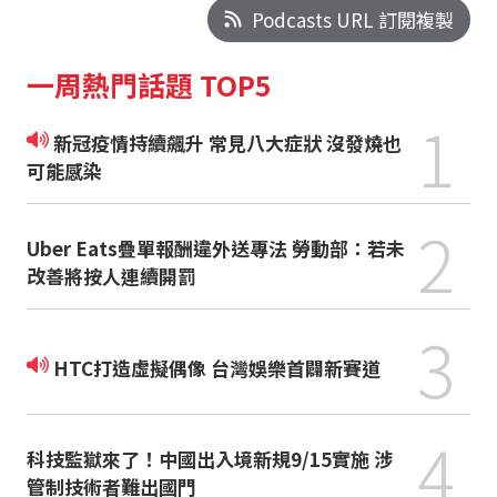
Podcasts URL 訂閱複製
一周熱門話題 TOP5
1
新冠疫情持續飆升 常見八大症狀 沒發燒也
可能感染
2
Uber Eats疊單報酬違外送專法 勞動部：若未
改善將按人連續開罰
3
HTC打造虛擬偶像 台灣娛樂首闢新賽道
4
科技監獄來了！中國出入境新規9/15實施 涉
管制技術者難出國門