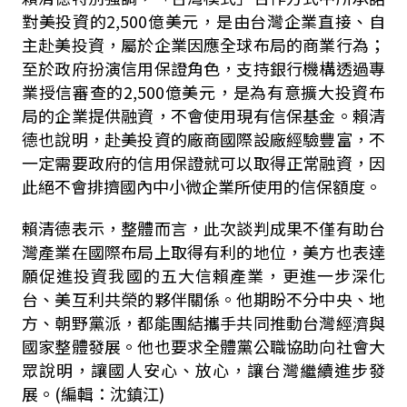
對美投資的
2,500
億美元，是由台灣企業直接、自
主赴美投資，屬於企業因應全球布局的商業行為；
至於政府扮演信用保證角色，支持銀行機構透過專
業授信審查的
2,500
億美元，是為有意擴大投資布
局的企業提供融資，不會使用現有信保基金。
賴清
德也說明，赴美投資的廠商國際設廠經驗豐富，不
一定需要政府的信用保證就可以取得正常融資，因
此絕不會排擠國內中小微企業所使用的信保額度。
賴清德表示，整體而言，此次談判成果不僅有助台
灣產業在國際布局上取得有利的地位，美方也表達
願促進投資我國的五大信賴產業，更進一步深化
台、美互利共榮的夥伴關係。他期盼不分中央、地
方、朝野黨派，都能團結攜手共同推動台灣經濟與
國家整體發展。他也要求全體黨公職協助向社會大
眾說明，讓國人安心、放心，讓台灣繼續進步發
展。(編輯：沈鎮江)