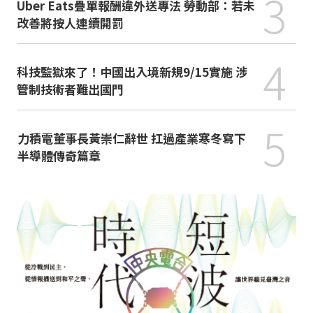
3
Uber Eats疊單報酬違外送專法 勞動部：若未
改善將按人連續開罰
4
科技監獄來了！中國出入境新規9/15實施 涉
管制技術者難出國門
5
力積電董事長黃崇仁辭世 扛過產業寒冬寫下
半導體傳奇篇章