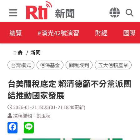
新聞
總覽
#漢光42號演習
財經
國際
:::
/
新聞
台灣模式
信保基金
關稅談判
五大信賴產業
台美關稅底定 賴清德籲不分黨派團
結推動國家發展
2026-01-21 18:25(01-21 18:40更新)
撰稿編輯：劉玉秋