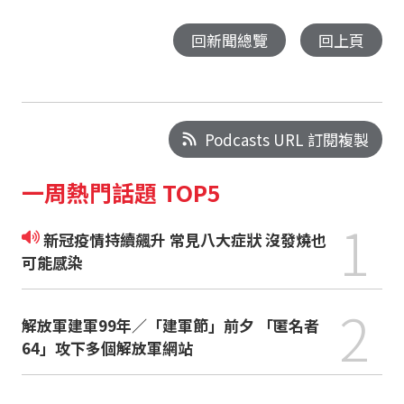
回新聞總覽
回上頁
Podcasts URL 訂閱複製
一周熱門話題 TOP5
1
新冠疫情持續飆升 常見八大症狀 沒發燒也
可能感染
2
解放軍建軍99年／「建軍節」前夕 「匿名者
64」攻下多個解放軍網站