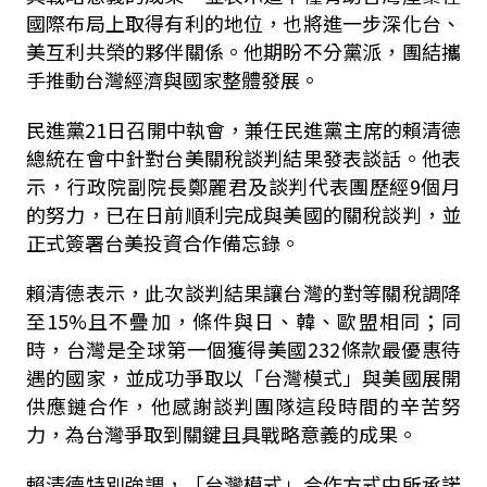
國際布局上取得有利的地位，也將進一步深化台、
美互利共榮的夥伴關係。他期盼不分黨派，團結攜
手推動台灣經濟與國家整體發展。
民進黨
21
日召開中執會，兼任民進黨主席的賴清德
總統在會中針對台美關稅談判結果發表談話。他表
示，行政院副院長鄭麗君及談判代表團歷經
9
個月
的努力，已在日前順利完成與美國的關稅談判，並
正式簽署台美投資合作備忘錄。
賴清德表示，此次談判結果讓台灣的對等關稅調降
至
15%
且不疊加，條件與日、韓、歐盟相同；同
時，台灣是全球第一個獲得美國
232
條款最優惠待
遇的國家，並成功爭取以「台灣模式」與美國展開
供應鏈合作，他感謝談判團隊這段時間的辛苦努
力，為台灣爭取到關鍵且具戰略意義的成果。
賴清德特別強調，「台灣模式」合作方式中所承諾