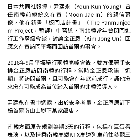
日本共同社報導，尹建永（Youn Kun Young）曾
任南韓前總統文在寅（Moon Jae In）的親信幕
僚，他在新書「板門店計畫」（The Panmunjeo
m Project，暫譯）中寫道，南北韓當年曾閉門進
行工作層級會談，討論金正恩（Kim Jong Un）回
應文在寅訪問平壤而回訪首爾的事宜。
2018年9月平壤舉行兩韓高峰會後，雙方便著手安
排金正恩訪問南韓的行程。當時金正恩承諾「近
期」將訪問首爾，且可能會在年底前成行，讓他愈
來愈有可能成為首位踏入首爾的北韓領導人。
尹建永在書中透露，出於安全考量，金正恩原訂下
榻首爾南山山腳下某家飯店。
南韓方面原先規劃為期3天的行程，包括在巨蛋看
表演，以及搭乘南韓高鐵KTX高速列車前往參觀三