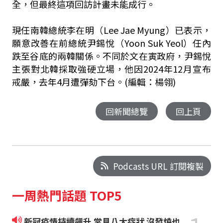
全，但最終這項回訪計畫未能成行。
現任南韓總統李在明（Lee Jae Myung）已表示，
願意改善在前總統尹錫悅（Yoon Suk Yeol）任內
跌至谷底的兩韓關係。不同於文在寅政府，尹錫悅
主張對北韓採取強硬立場，他因2024年12月宣布
戒嚴，去年4月遭彈劾下台。(編輯：楊翎)
回新聞總覽
回上頁
Podcasts URL 訂閱複製
一周熱門話題 TOP5
新冠疫情持續飆升 常見八大症狀 沒發燒也