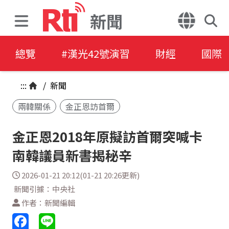
新聞
總覽
#漢光42號演習
財經
國際
:::
/
新聞
兩韓關係
金正恩訪首爾
金正恩2018年原擬訪首爾突喊卡
南韓議員新書揭秘辛
2026-01-21 20:12(01-21 20:26更新)
新聞引據：中央社
作者：新聞編輯