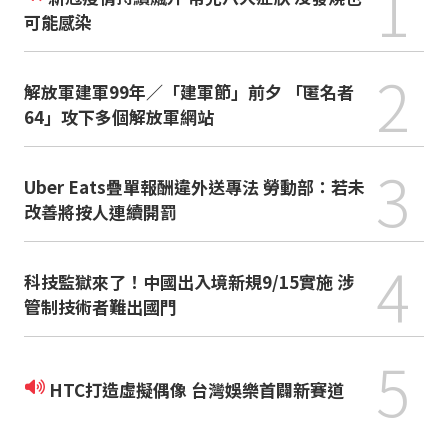
1
可能感染
2
解放軍建軍99年／「建軍節」前夕 「匿名者
64」攻下多個解放軍網站
3
Uber Eats疊單報酬違外送專法 勞動部：若未
改善將按人連續開罰
4
科技監獄來了！中國出入境新規9/15實施 涉
管制技術者難出國門
5
HTC打造虛擬偶像 台灣娛樂首闢新賽道