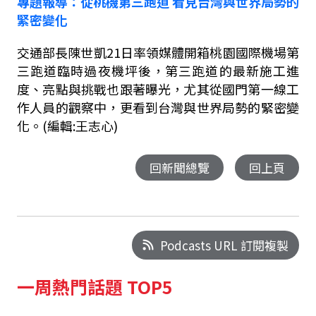
專題報導
：從桃機第三跑道
看見台灣與世界局勢的
緊密變化
交通部長陳世凱
21
日率領媒體開箱桃園國際機場第
三跑道臨時過夜機坪後，第三跑道的最新施工進
度、亮點與挑戰也跟著曝光，尤其從國門第一線工
作人員的觀察中，更看到台灣與世界局勢的緊密變
化。(編輯:王志心)
回新聞總覽
回上頁
Podcasts URL 訂閱複製
一周熱門話題 TOP5