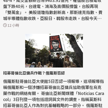
48%，成交金額新台幣9403.91億元。權值股台積電收
盤下跌40元，台達電、鴻海及高價股撐盤，台股再現
「雙萬金」。 美股道瓊指數創新高，那斯達克指數、費
城半導體指數收跌。亞股日、韓股市走跌，台股今天以4
4487點開...
12 小時
招募哥倫比亞傭兵作戰？俄羅斯否認
俄羅斯駐哥倫比亞大使館5日否認一項報導，這項報導指
稱俄羅斯和一個涉嫌招募哥倫比亞傭兵協助俄軍在烏克
蘭作戰的網絡有關。 哥倫比亞新聞媒體「Noticias Cara
col」3日刊登一項包括證詞與文件的調查，指稱莫斯科
招募哥倫比亞人作為對抗基輔戰略的一部分。 俄羅斯駐