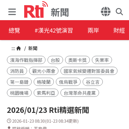
新聞
總覽
#漢光42號演習
兩岸
財經
:::
/
新聞
濱海作戰指揮部
台股
奧斯卡獎
失業率
消防員
觀光小兩會
國家氣候變遷對策委員會
第一島鏈
格陵蘭
俄烏戰爭
谷立言
桃園機場
索馬利亞
台灣革命共產黨
2026/01/23 Rti精選新聞
2026-01-23 08:30(01-23 08:34更新)
撰稿編輯：王育偉