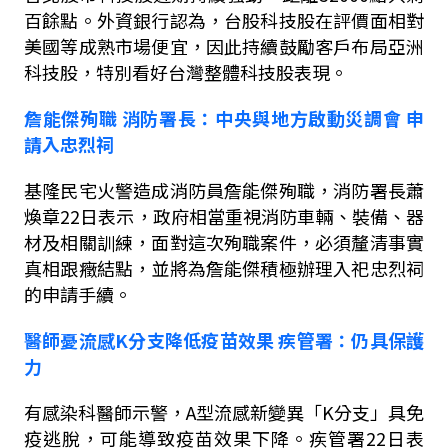
百餘點。外資銀行認為，台股科技股在評價面相對
美國等成熟市場便宜，因此持續鼓勵客戶布局亞洲
科技股，特別看好台灣整體科技股表現。
詹能傑殉職
消防署長：
中央與地方
啟動災調會
申
請入忠烈祠
基隆民宅火警造成消防員詹能傑殉職，消防署長蕭
煥章
22
日表示，政府相當重視消防車輛、裝備、器
材及相關訓練，面對這次殉職案件，必須釐清事實
真相跟癥結點，並將為詹能傑積極辦理入祀忠烈祠
的申請手續。
醫師憂流感
K
分支降低疫苗效果
疾管署：仍具保護
力
有感染科醫師示警，
A
型流感新變異「
K
分支」具免
疫逃脫，可能導致疫苗效果下降。疾管署
22
日表