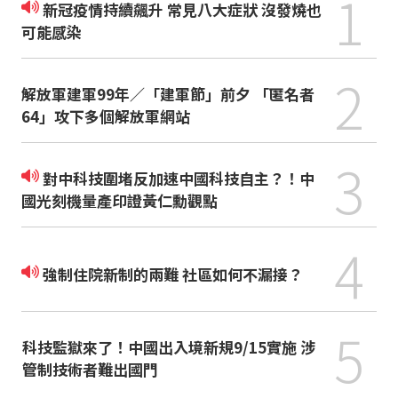
1
新冠疫情持續飆升 常見八大症狀 沒發燒也
可能感染
2
解放軍建軍99年／「建軍節」前夕 「匿名者
64」攻下多個解放軍網站
3
對中科技圍堵反加速中國科技自主？！中
國光刻機量產印證黃仁勳觀點
4
強制住院新制的兩難 社區如何不漏接？
5
科技監獄來了！中國出入境新規9/15實施 涉
管制技術者難出國門