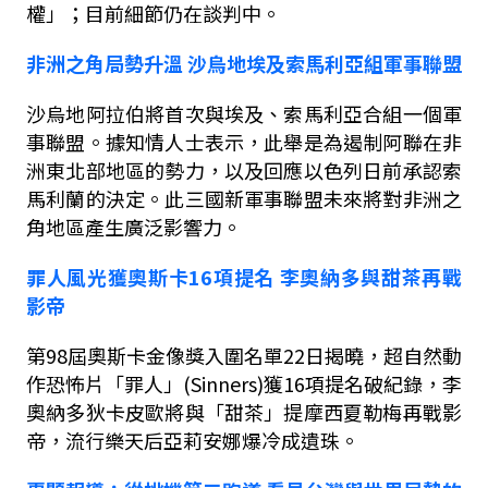
權」；目前細節仍在談判中。
非洲之角局勢升溫
沙烏地埃及索馬利亞組軍事聯盟
沙烏地阿拉伯將首次與埃及、索馬利亞合組一個軍
事聯盟。據知情人士表示，此舉是為遏制阿聯在非
洲東北部地區的勢力，以及回應以色列日前承認索
馬利蘭的決定。此三國新軍事聯盟未來將對非洲之
角地區產生廣泛影響力。
罪人風光獲奧斯卡
16
項提名
李奧納多與甜茶再戰
影帝
第
98
屆奧斯卡金像獎入圍名單
22
日揭曉，超自然動
作恐怖片「罪人」
(Sinners)
獲
16
項提名破紀錄，李
奧納多狄卡皮歐將與「甜茶」提摩西夏勒梅再戰影
帝，流行樂天后亞莉安娜爆冷成遺珠。