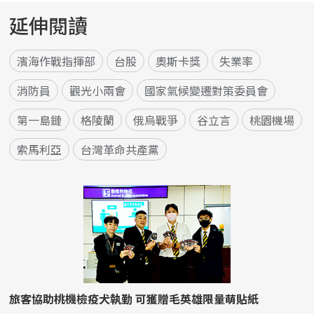
延伸閱讀
濱海作戰指揮部
台股
奧斯卡獎
失業率
消防員
觀光小兩會
國家氣候變遷對策委員會
第一島鏈
格陵蘭
俄烏戰爭
谷立言
桃園機場
索馬利亞
台灣革命共產黨
旅客協助桃機檢疫犬執勤 可獲贈毛英雄限量萌貼紙