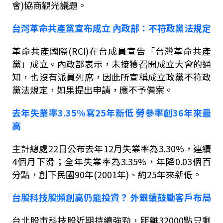
會
)
協商觀光議題。
台灣革命共產黨宣布成立
內政
部：不符政黨法規定
革命共產國際
(RCI)
在台成員宣告「台灣革命共產
黨」成立。內政部表示，未接獲召開成立大會的通
知，也沒有派員列席，因此所宣稱成立政黨不符政
黨法規定，如果提出申請，應不予備案。
去年失業率
3.35%
寫
25
年新低
勞參率創
36
年來最
高
主計總處
22
日公布去年
12
月失業率為
3.30%
，連續
4
個月下滑；全年失業率為
3.35%
，年降
0.03
個百
分點，創下民國
90
年
(2001
年
)
、約
25
年來新低。
台股科技股頻創高仍能投資？
外銀續鼓勵客戶布局
台北股市科技股近期持續強勁，距離
32000
點只剩