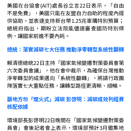
美國在台協會
(AIT)
處長谷立言
22
日表示，「自由
不是免費」，美國只能在友盟自力自助的程度內提
供協助，並表達支持新台幣
1.25
兆軍購特別預算；
總統府指出，期盼立法院能儘速審查國防特別條
例，讓國家前進不要內耗。
總統：落實減碳七大任務
推動淨零轉型系統性翻轉
賴清德總統
22
日主持「國家氣候變遷對策委員會第
六次委員會議」，他在會中裁示，為確保台灣推動
淨零轉型的成果邁向「系統性翻轉」，將請行政團
隊落實七大重點任務，讓轉型路徑更清晰、順暢。
籲地方勿「煙火式」減碳
彭啓明：減碳成效列經費
核配依據
環境部長彭啓明
22
日晚間在「國家氣候變遷對策委
員會」會後記者會上表示，環境部預計
3
月邀集地