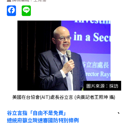
圖片來源：採訪
美國在台協會(AIT)處長谷立言 (央廣記者王照坤 攝)
谷立言指「自由不是免費」
、
總統府籲立院速審國防特別條例