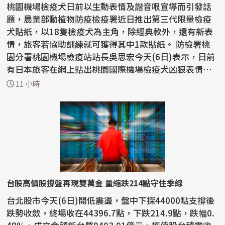
桃園機場檢疫犬日前以生動表情及諧音哏宣導而引發話
題，農業部動植物防疫檢疫署近日推出第三代限量檢疫
犬貼紙，以18隻檢疫犬為主角，除經典款外，還有新表
情，旅客若協助訓練就可獲得其中1款貼紙。 防檢署桃
園分署桃園機場檢疫站站長吳思宏今天(6日)表示，日前
有日本旅客在網上貼出桃園國際機場檢疫犬凶狠表情的
諧...
11 小時
台股高價股撐盤再現雙萬金 量縮跌214點守住季線
台北股市今天(6日)開低震盪，盤中下探44000點支撐後
跌勢收斂，終場收在44396.7點，下跌214.9點，跌幅0.