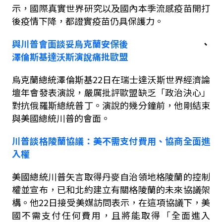
示，國際真實世界研究以及國內本季流感疫苗開打
後疫情下降，都證實疫苗仍具保護力。
與川普會面
談妥烏
克蘭
安保後
、
澤倫斯基達沃斯演說痛批歐盟
烏克蘭總統澤倫斯基
22
日在瑞士達沃斯
世
界經濟論
壇年會發表演說，嚴厲批評歐盟缺乏「政治決心」
對抗俄羅斯總統普丁。演說的幾分鐘前，他剛結束
與美國總統川普的會面。
川普談格陵蘭協議：美不需支付費用、協商全面進
入權
美國總統川普矢言取得丹麥自治領地格陵蘭的控制
權並宣布，已和北約建立有關格陵蘭的未來協議架
構。他
22
日接受美媒訪問表示，在這項協議下，美
國不需支付任何費用，且將能取得「全面進入