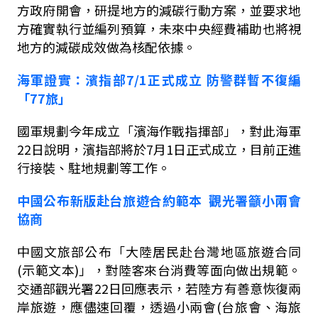
方政府開會，研提地方的減碳行動方案，並要求地
方確實執行並編列預算，未來中央經費補助也將視
地方的減碳成效做為核配依據。
海軍證實：濱指部
7/1
正式成立
防警群暫不復編
「
77
旅」
國軍規劃今年成立「濱海作戰指揮部」，對此海軍
22
日說明，濱指部將於
7
月
1
日正式成立，目前正進
行接裝、駐地規劃等工作。
中國公布新版赴台旅遊合約範本
觀光署籲小兩會
協商
中國文旅部公布「大陸居民赴台灣地區旅遊合同
(
示範文本
)
」，對陸客來台消費等面向做出規範。
交通部觀光署
22
日回應表示，若陸方有善意恢復兩
岸旅遊，應儘速回覆，透過小兩會
(
台旅會、海旅