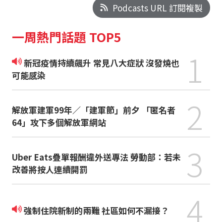
Podcasts URL 訂閱複製
一周熱門話題 TOP5
1
新冠疫情持續飆升 常見八大症狀 沒發燒也
可能感染
2
解放軍建軍99年／「建軍節」前夕 「匿名者
64」攻下多個解放軍網站
3
Uber Eats疊單報酬違外送專法 勞動部：若未
改善將按人連續開罰
4
強制住院新制的兩難 社區如何不漏接？