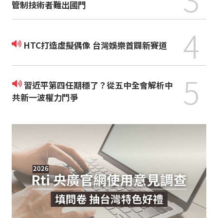
管制技術者難出國門
4
HTC打造虛擬偶像 台灣娛樂首闢新賽道
5
習近平第四任期穩了？從五中全會解析中
共新一波權力鬥爭