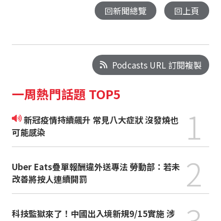
回新聞總覽
回上頁
Podcasts URL 訂閱複製
一周熱門話題 TOP5
1
新冠疫情持續飆升 常見八大症狀 沒發燒也
可能感染
2
Uber Eats疊單報酬違外送專法 勞動部：若未
改善將按人連續開罰
3
科技監獄來了！中國出入境新規9/15實施 涉