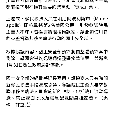
川普在社群媒體發文表示：「希望共和黨與民主黨
都能投下現在極其需要的跨黨派『贊成』票。」
上週末，移民執法人員在明尼阿波利斯市（Minne
apolis）開槍擊斃第2名美國公民，引發參議院民
主黨人不滿，曾揚言將阻擋撥款案，藉此迫使川普
約束監督聯邦移民執法行動的國土安全部。
根據協議內容，國土安全部預算將自整體預算案中
剔除，讓國會得以迅速通過整體撥款法案，並避免
1月31日發生政府局部停擺。
國土安全部的經費將延長兩週，讓協商人員有時間
就移民執法手段達成協議。參議院民主黨人要求對
聯邦移民執法人員實施新的限制，包括終止流動巡
邏、禁止戴面罩以及強制配戴隨身攝影機。（編
輯：許嘉芫）