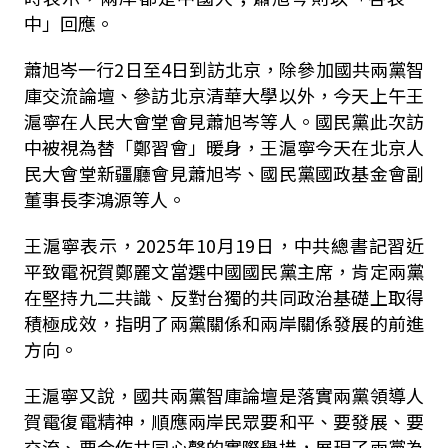
中」回應。
蕭旭岑一行
2
日至
4
日到訪北京，除參加國共兩黨智
庫交流論壇、參訪北京清華大學以外，今天上午王
滬寧在人民大會堂會見蕭旭岑等人。國民黨此次訪
中被視為替「鄭習會」暖身，王滬寧今天在北京人
民大會堂新疆廳會見蕭旭岑、國民黨國政基金會副
董事長李鴻源等人。
王滬寧表示，
2025
年
10
月
19
日，中共總書記習近
平致電祝賀鄭麗文當選中國國民黨主席，肯定兩黨
在堅持九二共識、反對台獨的共同政治基礎上取得
積極成效，指明了兩黨關係和兩岸關係發展的前進
方向。
王滬寧又說，國共兩黨智庫論壇是落實兩黨領導人
賀電復電精神，順應兩岸民眾要和平、要發展、要
交流、要合作共同心聲的實際舉措，展現了兩黨為