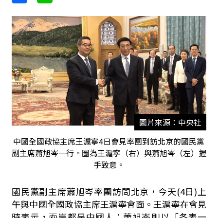
圖片來源：中央社
中國全國政協主席王滬寧4日會見率團到訪北京的國民黨
副主席蕭旭岑一行。圖為王滬寧（右）與蕭旭岑（左）握
手致意。
國民黨副主席蕭旭岑率團訪問北京，今天
(4
日
)
上
午與中國全國政協主席王滬寧會面。王滬寧在會見
時表示，兩岸都是中國人；蕭旭岑則以「各表一