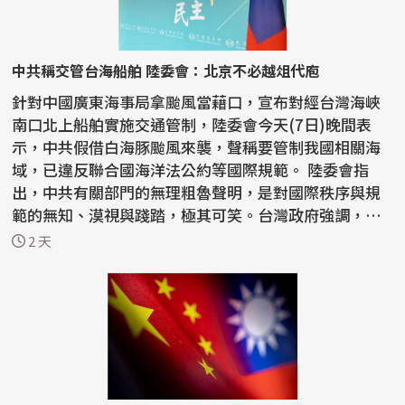
中共稱交管台海船舶 陸委會：北京不必越俎代庖
針對中國廣東海事局拿颱風當藉口，宣布對經台灣海峽
南口北上船舶實施交通管制，陸委會今天(7日)晚間表
示，中共假借白海豚颱風來襲，聲稱要管制我國相關海
域，已違反聯合國海洋法公約等國際規範。 陸委會指
出，中共有關部門的無理粗魯聲明，是對國際秩序與規
範的無知、漠視與踐踏，極其可笑。台灣政府強調，中
共沒有任...
2 天