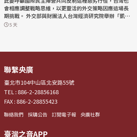
此要呼籲國際民主陣營共同反制這種惡劣行徑，台灣也
會相應調整戰略思維，以更靈活的外交策略因應這場長
期挑戰。 外交部與財團法人台灣經濟研究院舉辦「凱達
格蘭...
5 天
聯繫央廣
臺北市104中山區北安路55號
TEL : 886-2-28856168
FAX : 886-2-28855423
聯絡我們
採購公告
訂閱電子報
央廣社群
臺灣之音APP