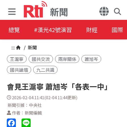
新聞
總覽
#漢光42號演習
財經
國際
:::
/
新聞
王滬寧
國共交流
兩岸關係
蕭旭岑
國共論壇
九二共識
會見王滬寧 蕭旭岑「各表一中」
2026-02-04 11:41(02-04 11:44更新)
新聞引據：中央社
作者：新聞編輯