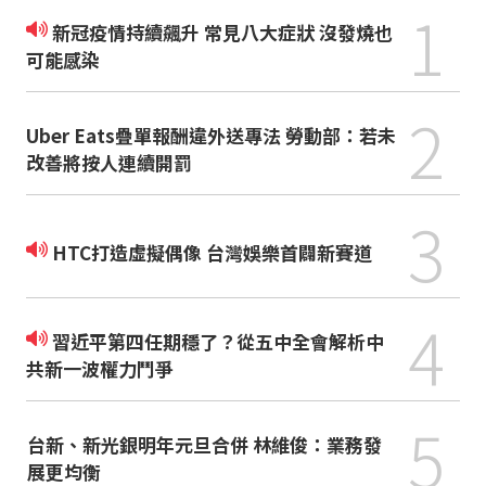
1
新冠疫情持續飆升 常見八大症狀 沒發燒也
可能感染
2
Uber Eats疊單報酬違外送專法 勞動部：若未
改善將按人連續開罰
3
HTC打造虛擬偶像 台灣娛樂首闢新賽道
4
習近平第四任期穩了？從五中全會解析中
共新一波權力鬥爭
5
台新、新光銀明年元旦合併 林維俊：業務發
展更均衡