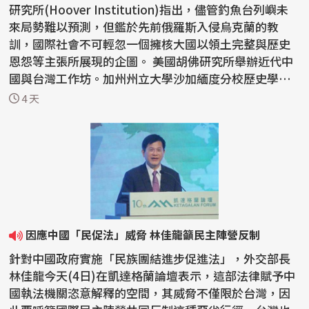
研究所(Hoover Institution)指出，儘管釣魚台列嶼未
來局勢難以預測，但鑑於先前俄羅斯入侵烏克蘭的教
訓，國際社會不可輕忽一個擁核大國以領土完整與歷史
恩怨等主張所展現的企圖。 美國胡佛研究所舉辦近代中
國與台灣工作坊。加州州立大學沙加緬度分校歷史學者
伍卓駿講...
4 天
因應中國「民促法」威脅 林佳龍籲民主陣營反制
針對中國政府實施「民族團結進步促進法」，外交部長
林佳龍今天(4日)在凱達格蘭論壇表示，這部法律賦予中
國執法機關恣意解釋的空間，其威脅不僅限於台灣，因