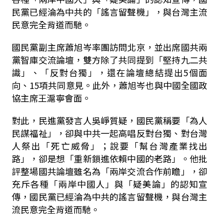
民黨已經淪為中共的「謠言留聲機」，與台灣主流
民意完全背道而馳。
國民黨副主席蕭旭岑率團訪問北京，並出席國共兩
黨智庫交流論壇，雙方除了共同提到「堅持九二共
識」、「反對台獨」，還在論壇總結提出
5
個面
向、
15
項共同意見。此外，蕭旭岑也與中國全國政
協主席王滬寧會面。
對此，民進黨發言人吳崢質疑，國民黨稱要「為人
民謀福祉」，卻與中共一起高唱反對台獨、對台灣
人祭出「死亡威脅」；說要「幫台灣產業找出
路」，卻是想「重新鎖進依賴中國的老路」。他批
評整場國共論壇雖名為「兩岸交流合作前瞻」，卻
充斥各種「兩岸中國人」與「疑美論」的認知宣
傳，國民黨已經淪為中共的謠言留聲機，與台灣主
流民意完全背道而馳。