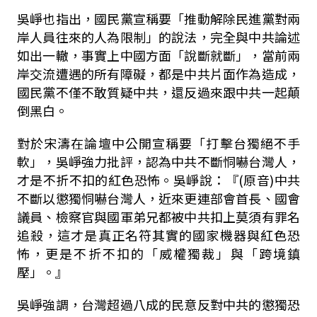
吳崢也指出，國民黨宣稱要「推動解除民進黨對兩
岸人員往來的人為限制」的說法，完全與中共論述
如出一轍，事實上中國方面「說斷就斷」，當前兩
岸交流遭遇的所有障礙，都是中共片面作為造成，
國民黨不僅不敢質疑中共，還反過來跟中共一起顛
倒黑白。
對於宋濤在論壇中公開宣稱要「打擊台獨絕不手
軟」，吳崢強力批評，認為中共不斷恫嚇台灣人，
才是不折不扣的紅色恐怖。吳崢說：『
(
原音
)
中共
不斷以懲獨恫嚇台灣人，近來更連部會首長、國會
議員、檢察官與國軍弟兄都被中共扣上莫須有罪名
追殺，這才是真正名符其實的國家機器與紅色恐
怖，更是不折不扣的「威權獨裁」與「跨境鎮
壓」。』
吳崢強調，台灣超過八成的民意反對中共的懲獨恐