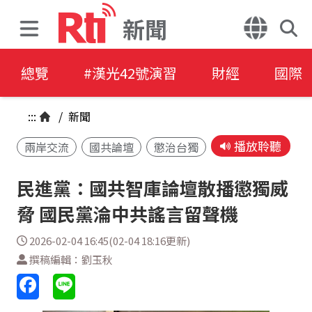
新聞
總覽
#漢光42號演習
財經
國際
:::
/
新聞
播放聆聽
兩岸交流
國共論壇
懲治台獨
民進黨：國共智庫論壇散播懲獨威
脅 國民黨淪中共謠言留聲機
2026-02-04 16:45(02-04 18:16更新)
撰稿編輯：劉玉秋