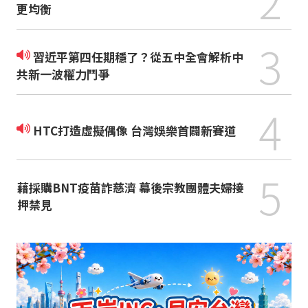
更均衡
3
習近平第四任期穩了？從五中全會解析中
共新一波權力鬥爭
4
HTC打造虛擬偶像 台灣娛樂首闢新賽道
5
藉採購BNT疫苗詐慈濟 幕後宗教團體夫婦接
押禁見