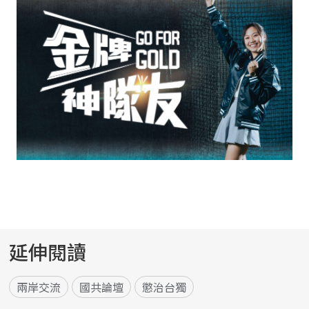
延伸閱讀
兩岸交流
國共論壇
懲治台獨