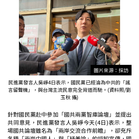
圖片來源：採訪
民進黨發言人吳崢4日表示，國民黨已經淪為中共的「謠
言留聲機」，與台灣主流民意完全背道而馳。(資料照/劉
玉秋 攝)
針對國民黨赴中參加「國共兩黨智庫論壇」並提出
共同意見，民進黨發言人吳崢今天
(4
日
)
表示，整
場國共論壇雖名為「兩岸交流合作前瞻」，卻充斥
各種「兩岸中國人」與「疑美論」的認知宣傳，國