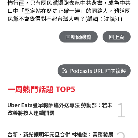
怖行徑，只有國民黨還跑去幫中共背書，成為中共
口中「堅定站在歷史正確一邊」的同路人，難道國
民黨不會覺得對不起台灣人嗎？(編輯：沈鎮江)
回新聞總覽
回上頁
Podcasts URL 訂閱複製
一周熱門話題 TOP5
1
Uber Eats疊單報酬違外送專法 勞動部：若未
改善將按人連續開罰
2
台新、新光銀明年元旦合併 林維俊：業務發展