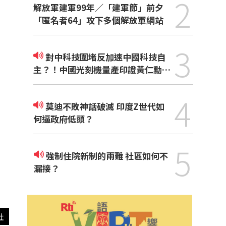
2
解放軍建軍99年／「建軍節」前夕
「匿名者64」攻下多個解放軍網站
3
對中科技圍堵反加速中國科技自
主？！中國光刻機量產印證黃仁勳觀
點
4
莫迪不敗神話破滅 印度Z世代如
何逼政府低頭？
5
強制住院新制的兩難 社區如何不
漏接？
社