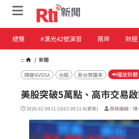
新聞
總覽
#漢光42號演習
兩岸
財經
:::
/
新聞
播放聆聽
輝達NVIDIA
台股
新台幣匯率
美股突破5萬點、高市交易啟
2026-02-09 11:23(02-09 11:41更新)
撰稿編輯：陳