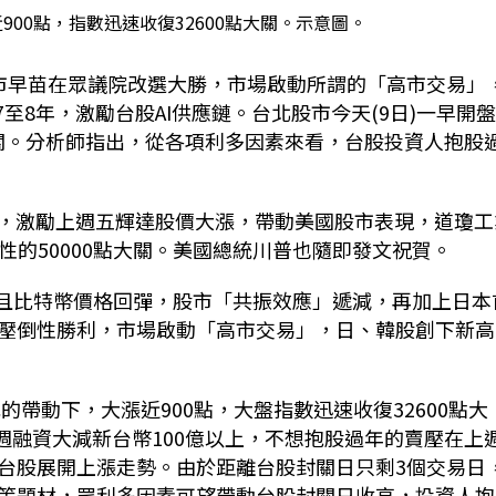
00點，指數迅速收復32600點大關。示意圖。
市早苗在眾議院改選大勝，市場啟動所謂的「高市交易」
7
至
8
年，激勵台股
AI
供應鏈。台北股市今天
(9
日
)
一早開
關。分析師指出，從各項利多因素來看，台股投資人抱股
，激勵上週五輝達股價大漲，帶動美國股市表現，道瓊工
性的
50000
點大關。美國總統川普也隨即發文祝賀。
且比特幣價格回彈，股市「共振效應」遞減，再加上日本
壓倒性勝利，市場啟動「高市交易」，日、韓股創下新高
元的帶動下，大漲近
900
點，大盤指數迅速收復
32600
點大
週融資大減新台幣
100
億以上，不想抱股過年的賣壓在上
台股展開上漲走勢。由於距離台股封關日只剩
3
個交易日
等題材，眾利多因素可望帶動台股封關日收高，投資人抱