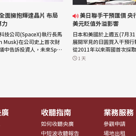
eX全面擁抱輝達晶片 布局
美日聯手干預匯價 央行：關注
算力
美元貶值外溢影響
技公司(SpaceX)執行長馬
日本和美國於上週五(7月31
on Musk)在公司史上首次財
展開罕見的日圓買入干預行
議中告訴投資人，未來Spac
從2011年以來兩國首次採
以輝達(Nvidia)的系統建構
干預匯率，是否影響新台幣
1 天
I)服務。 根據雅虎財經
幣走勢，備受關注。央行今天
 Finance)，受這項消息激
示，美日聯手干預，並非想
價5日上漲3.43%，收21
圓匯價，而是日圓過度貶值
元。另一方面，SpaceX股價
場調節。至於新台幣匯價主
1%，收108.27美元。 馬斯
外資進出以及出口商拋匯主
我們...
關注美元...
央廣
收聽指南
業務服務
息
如何收聽央廣
參觀申請
告
中短波收聽報告
場地出租