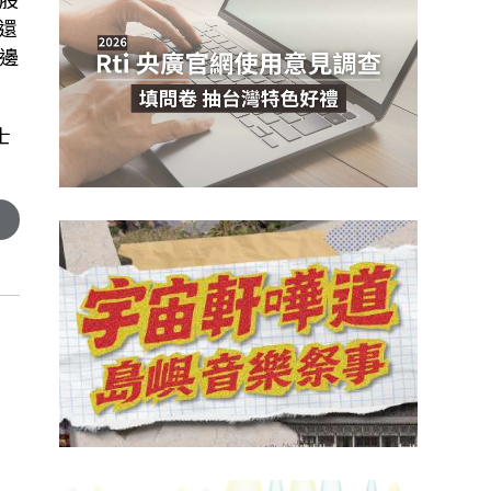
還
邊
士