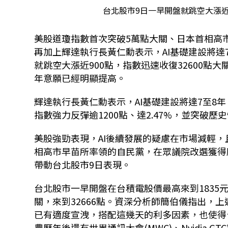
台北股市9日一早開盤就跳空大漲近9
美股道瓊指數首次突破
5
萬點大關、日本首相高
再加上輝達執行長黃仁勳表示，
AI
基礎建設將達
就跳空大漲近
900
點，指數迅速收復
32600
點大
年意願已經明顯提高。
輝達執行長黃仁勳表示，
AI
基礎建設將達
7
至
8
年
指數強力反彈逾
1200
點、達
2.47%
，並突破歷史
美股強勁表現，
AI
後續發展的疑慮在市場減輕，
相高市早苗所率領的自民黨，在眾議院改選獲得
帶動台北股市
9
日表現。
台北股市一早開盤在台積電股價最高來到
1835
關，來到
32666
點。資深分析師簡伯儀指出，上
已有適度宣洩，搭配這幾天的利多因素，也使得
農曆年後還有世界通訊大會
(MWC)
、
Nvidia GTC