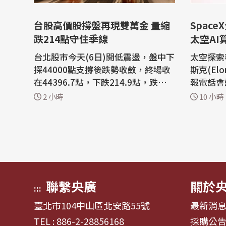
台股高價股撐盤再現雙萬金 量縮
Spac
跌214點守住季線
太空AI
台北股市今天(6日)開低震盪，盤中下
太空探索科
探44000點支撐後跌勢收斂，終場收
斯克(El
在44396.7點，下跌214.9點，跌幅0.
報電話會
48%，成交金額新台幣9403.91億
eX將完全
2 小時
10 小時
元。權值股台積電收盤下跌40元，台
其人工智慧(A
達電、鴻海及高價股撐盤，台股再現
(Yahoo
「雙萬金」。 美股道瓊指數創新高，
勵，輝達股
那斯達克指數、費城半導體指數收
9.22美
跌。亞股日、韓股市走跌，台股今天
重挫13.6
以44487點開...
克表示：「
聯繫央廣
關於
:::
臺北市104中山區北安路55號
最新消
TEL : 886-2-28856168
採購公