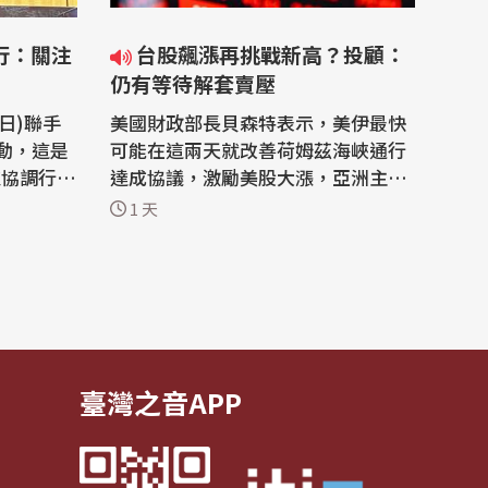
台股飆漲再挑戰新高？投顧：
仍有等待解套賣壓
日)聯手
美國財政部長貝森特表示，美伊最快
動，這是
可能在這兩天就改善荷姆茲海峽通行
取協調行動
達成協議，激勵美股大漲，亞洲主要
等亞洲貨
股市今天(5日)受激勵，台北股市近午
1 天
(5日)表
盤時大漲逾1600點，漲幅逾3.5%，
要扭轉日
僅稍低於韓股漲幅，指數逼近45000
，因此進
點大關。能否進一步挑戰48218點歷
要還是受
史新高，國內投顧認為，需等待解套
導，但會
賣壓消化。 美國總統川普上周五宣稱
要恢復攻...
臺灣之音APP