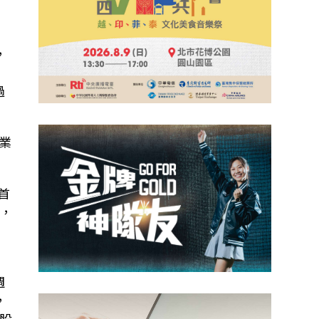
，
盤
過
業
首
，
週
，
股