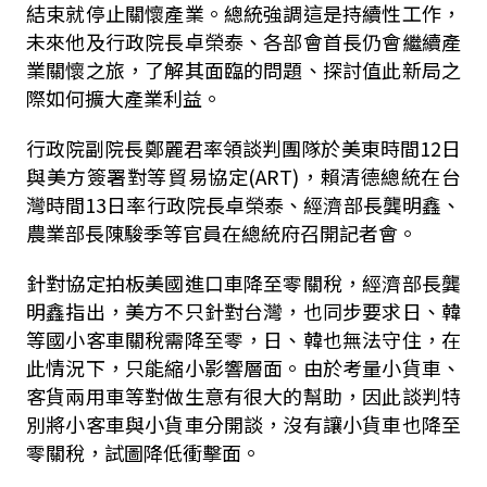
結束就停止關懷產業。總統強調這是持續性工作，
未來他及行政院長卓榮泰、各部會首長仍會繼續產
業關懷之旅，了解其面臨的問題、探討值此新局之
際如何擴大產業利益。
行政院副院長鄭麗君率領談判團隊於美東時間12日
與美方簽署對等貿易協定(ART)，賴清德總統在台
灣時間13日率行政院長卓榮泰、經濟部長龔明鑫、
農業部長陳駿季等官員在總統府召開記者會。
針對協定拍板美國進口車降至零關稅，經濟部長龔
明鑫指出，美方不只針對台灣，也同步要求日、韓
等國小客車關稅需降至零，日、韓也無法守住，在
此情況下，只能縮小影響層面。由於考量小貨車、
客貨兩用車等對做生意有很大的幫助，因此談判特
別將小客車與小貨車分開談，沒有讓小貨車也降至
零關稅，試圖降低衝擊面。