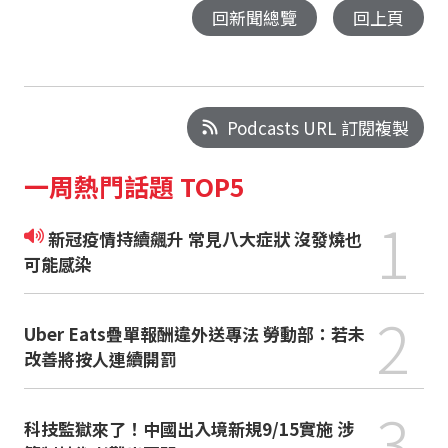
回新聞總覽
回上頁
Podcasts URL 訂閱複製
一周熱門話題 TOP5
1
新冠疫情持續飆升 常見八大症狀 沒發燒也
可能感染
2
Uber Eats疊單報酬違外送專法 勞動部：若未
改善將按人連續開罰
3
科技監獄來了！中國出入境新規9/15實施 涉