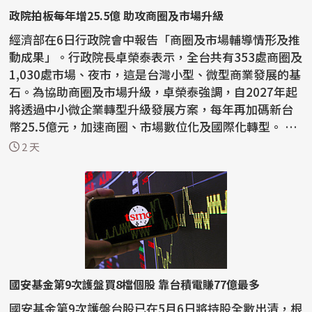
政院拍板每年增25.5億 助攻商圈及市場升級
經濟部在6日行政院會中報告「商圈及市場輔導情形及推
動成果」。行政院長卓榮泰表示，全台共有353處商圈及
1,030處市場、夜市，這是台灣小型、微型商業發展的基
石。為協助商圈及市場升級，卓榮泰強調，自2027年起
將透過中小微企業轉型升級發展方案，每年再加碼新台
幣25.5億元，加速商圈、市場數位化及國際化轉型。 經
濟...
2 天
國安基金第9次護盤買8檔個股 靠台積電賺77億最多
國安基金第9次護盤台股已在5月6日將持股全數出清，根