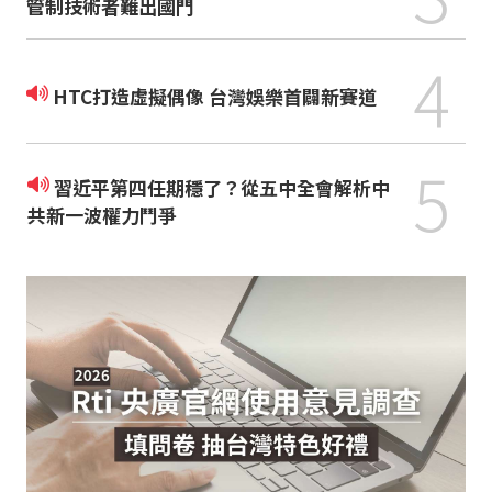
管制技術者難出國門
4
HTC打造虛擬偶像 台灣娛樂首闢新賽道
5
習近平第四任期穩了？從五中全會解析中
共新一波權力鬥爭