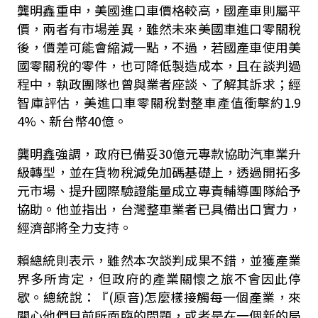
龔明鑫重申，美國進口車價格較高，國產車則屬平
價，兩者有市場差異，雖然未來美國車進口零關稅
後，價差可能會縮減一點，不過，若國產車使用美
國零關稅的零件，也可降低製造成本，且在談判過
程中，執政團隊也曾與業者座談、了解其訴求；經
智庫評估，美進口車零關稅對整車產值衝擊約1.9
4%、新台幣40億。
龔明鑫強調，政府已備妥30億元專款協助汽車業升
級轉型，並在貨物稅減免加碼基礎上，透過開拓多
元市場、提升國際驗證能量成立專責輔導團隊給予
協助。他並指出，台灣整車業者已具備出口實力，
經濟部將全力支持。
賴總統則表示，雖然本次談判成果不錯，並獲產業
界多所肯定，但政府的產業關懷之旅不會因此停
歇。總統說：『(原音)怎麼樣接觸每一個產業，來
關心他們目前所面臨的問題，或者是在一個新的局