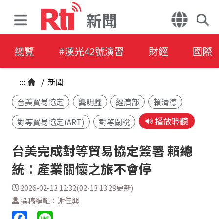
新聞
總覽
#漢光42號演習
財經
國際
:::
/
新聞
台美貿易協定
龔明鑫
經濟部
賴清德
播放聆聽
對等貿易協定(ART)
對等關稅
台美完成對等貿易協定簽署 賴總
統：產業關懷之旅不會停
2026-02-13 12:32(02-13 13:29更新)
撰稿編輯：謝佳興