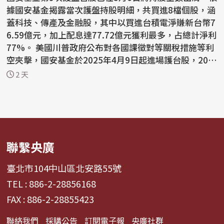
據國安基金揭露當次護盤持股明細，共買進8檔個股，涵
蓋科技、傳產及金融股，其中以買進台積電淨賺新台幣7
6.59億元，加上配息達77.72億元獲利最多，占總計淨利
77%。 美國川普政府公布對各國課徵對等關稅措施等利
空夾擊，國安基金於2025年4月9日起進場護台股，202
6...
2 天
聯繫央廣
臺北市104中山區北安路55號
TEL : 886-2-28856168
FAX : 886-2-28855423
聯絡我們
採購公告
訂閱電子報
央廣社群