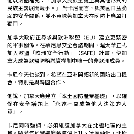
他以法語補充：「加拿大民族主義正與其他形式的
民族主義展開競爭。」 對卡尼而言，與美國日益脆
弱的安全關係，並不意味著加拿大在國防上應單打
獨鬥。
加拿大政府正尋求與歐洲聯盟（EU）建立更緊密
的軍事關係。在慕尼黑安全會議期間，渥太華正式
加入歐盟「歐洲安全行動」（SAFE）計畫，使加
拿大成為歐盟防務融資機制中唯一的非歐洲成員。
卡尼今天也談到，希望在亞洲開拓新的國防出口機
會，特別是與韓國合作。
他說，加拿大應建立「本土國防產業基礎」，以確
保在安全議題上「永遠不會成為他人決策的人
質」。
卡尼同時強調，必須維護加拿大在北極地區的主
權。隨著氣候變遷導致氣溫上升、冰層融化，北極