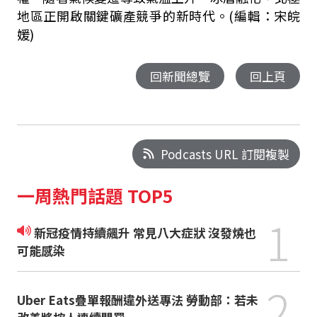
地區正開啟關鍵礦產競爭的新時代。(編輯：宋皖
媛)
回新聞總覽
回上頁
Podcasts URL 訂閱複製
一周熱門話題 TOP5
1
新冠疫情持續飆升 常見八大症狀 沒發燒也
可能感染
2
Uber Eats疊單報酬違外送專法 勞動部：若未