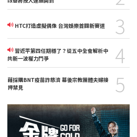
改善將按人連續開罰
3
HTC打造虛擬偶像 台灣娛樂首闢新賽道
4
習近平第四任期穩了？從五中全會解析中
共新一波權力鬥爭
5
藉採購BNT疫苗詐慈濟 幕後宗教團體夫婦接
押禁見