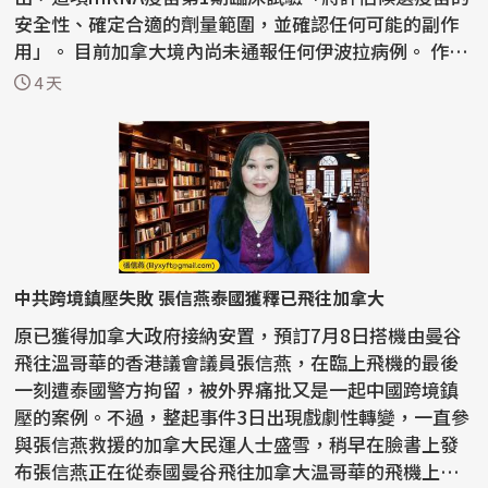
安全性、確定合適的劑量範圍，並確認任何可能的副作
用」。 目前加拿大境內尚未通報任何伊波拉病例。 作
為...
4 天
中共跨境鎮壓失敗 張信燕泰國獲釋已飛往加拿大
原已獲得加拿大政府接納安置，預訂7月8日搭機由曼谷
飛往溫哥華的香港議會議員張信燕，在臨上飛機的最後
一刻遭泰國警方拘留，被外界痛批又是一起中國跨境鎮
壓的案例。不過，整起事件3日出現戲劇性轉變，一直參
與張信燕救援的加拿大民運人士盛雪，稍早在臉書上發
布張信燕正在從泰國曼谷飛往加拿大温哥華的飛機上，