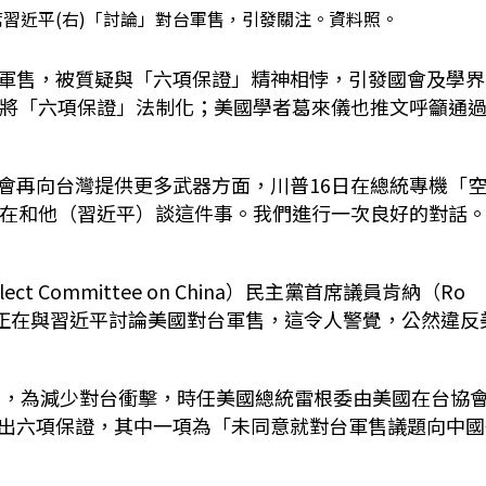
席習近平(右)「討論」對台軍售，引發關注。資料照。
軍售，被質疑與「六項保證」精神相悖，引發國會及學界
動將「六項保證」法制化；美國學者葛來儀也推文呼籲通
會再向台灣提供更多武器方面，川普16日在總統專機「
：「我正在和他（習近平）談這件事。我們進行一次良好的對話
Committee on China）民主黨首席議員肯納（Ro
認他正在與習近平討論美國對台軍售，這令人警覺，公然違反
報」，為減少對台衝擊，時任美國總統雷根委由美國在台協
出六項保證，其中一項為「未同意就對台軍售議題向中國