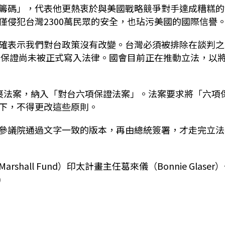
籌碼」，代表他更熱衷於與美國戰略競爭對手達成糟糕的
僅侵犯台灣2300萬民眾的安全，也玷污美國的國際信譽
確表示我們對台政策沒有改變。台灣必須被排除在談判之
項保證尚未被正式寫入法律。國會目前正在推動立法，以
裹法案，納入「對台六項保證法案」。法案要求將「六項
下，不得更改這些原則。
參議院通過文字一致的版本，再由總統簽署，才走完立法
shall Fund）印太計畫主任葛來儀（Bonnie Glaser
)