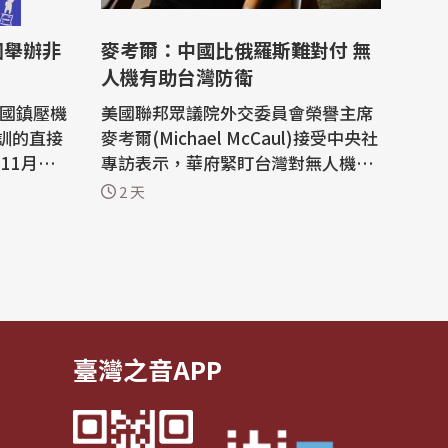
團舉辦非
麥考爾：中國比俄羅斯難對付 無
人機有助台灣防衛
跨國鎮壓機
美國聯邦眾議院外交委員會榮譽主席
訓的直接
麥考爾(Michael McCaul)接受中央社
11月習
專訪表示，華府緊盯台灣對無人機的
活動期
認真程度，台灣無人載具特別條例不
2 天
當時抗議
僅提升美台夥伴關係，也有助台灣防
的暴力攻
衛能力；他兩週前訪烏克蘭前線，見
0多名民運
證無人機消滅俄軍，他說，中國比俄
羅斯更難對付，「賴總統有決心、也
外，這次
很強健」。 麥考爾訪台，擔任凱達格
蘭論壇...
臺灣之音APP