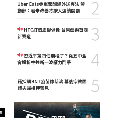
2
Uber Eats疊單報酬違外送專法 勞
動部：若未改善將按人連續開罰
3
HTC打造虛擬偶像 台灣娛樂首闢
新賽道
4
習近平第四任期穩了？從五中全
會解析中共新一波權力鬥爭
5
藉採購BNT疫苗詐慈濟 幕後宗教團
體夫婦接押禁見
像