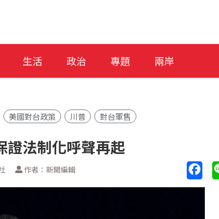
生活
政治
專題
兩岸
美國對台政策
川普
對台軍售
保證法制化呼聲再起
社
作者：新聞編輯