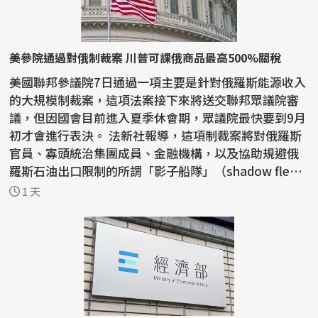
美參院通過對俄制裁案 川普可課俄商品最高500%關稅
美國聯邦參議院7日通過一項主要是針對俄羅斯能源收入
的大規模制裁案，這項法案接下來將送交聯邦眾議院審
議，但因國會目前進入夏季休會期，眾議院最快要到9月
初才會進行表決。 法新社報導，這項制裁案將對俄羅斯
官員、寡頭統治集團成員、金融機構，以及協助規避俄
羅斯石油出口限制的所謂「影子船隊」（shadow flee
t）...
1 天