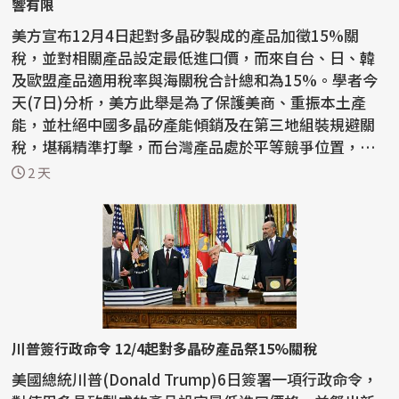
響有限
美方宣布12月4日起對多晶矽製成的產品加徵15%關
稅，並對相關產品設定最低進口價，而來自台、日、韓
及歐盟產品適用稅率與海關稅合計總和為15%。學者今
天(7日)分析，美方此舉是為了保護美商、重振本土產
能，並杜絕中國多晶矽產能傾銷及在第三地組裝規避關
稅，堪稱精準打擊，而台灣產品處於平等競爭位置，對
台廠影響有限，...
2 天
川普簽行政命令 12/4起對多晶矽產品祭15%關稅
美國總統川普(Donald Trump)6日簽署一項行政命令，