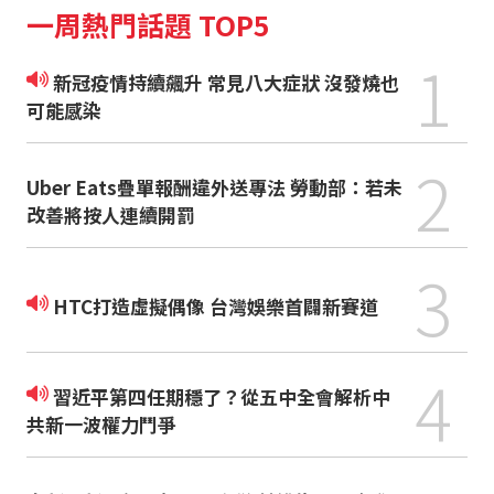
一周熱門話題 TOP5
1
新冠疫情持續飆升 常見八大症狀 沒發燒也
可能感染
2
Uber Eats疊單報酬違外送專法 勞動部：若未
改善將按人連續開罰
3
HTC打造虛擬偶像 台灣娛樂首闢新賽道
4
習近平第四任期穩了？從五中全會解析中
共新一波權力鬥爭