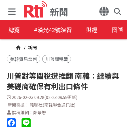
新聞
總覽
#漢光42號演習
財經
國際
:::
/
新聞
美韓貿易談判
川普關稅戰
川普對等關稅遭推翻 南韓：繼續與
美磋商確保有利出口條件
2026-02-23 09:28(02-23 09:59更新)
新聞引據： 韓聯社(南韓聯合通訊社)
撰稿編輯：鄭景懋