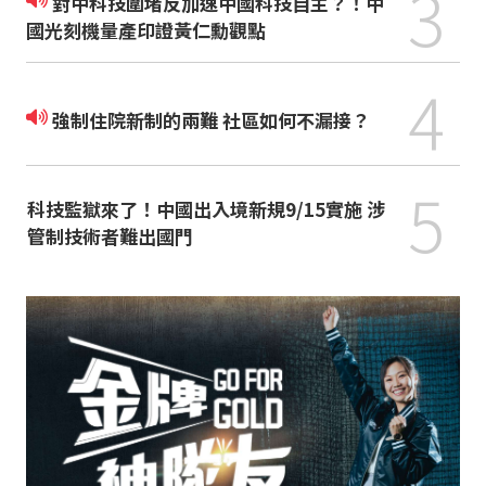
3
對中科技圍堵反加速中國科技自主？！中
國光刻機量產印證黃仁勳觀點
4
強制住院新制的兩難 社區如何不漏接？
5
科技監獄來了！中國出入境新規9/15實施 涉
管制技術者難出國門