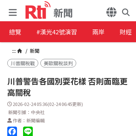
新聞
總覽
#漢光42號演習
兩岸
財經
:::
/
新聞
川普關稅戰
美歐關稅談判
川普警告各國別耍花樣 否則面臨更
高關稅
2026-02-24 05:36(02-24 06:45更新)
新聞引據：中央社
作者：新聞編輯