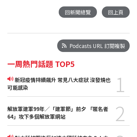
回新聞總覽
回上頁
Podcasts URL 訂閱複製
一周熱門話題 TOP5
1
新冠疫情持續飆升 常見八大症狀 沒發燒也
可能感染
2
解放軍建軍99年／「建軍節」前夕 「匿名者
64」攻下多個解放軍網站