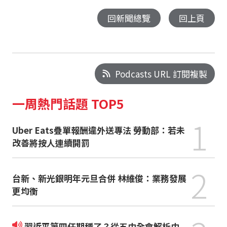
回新聞總覽
回上頁
Podcasts URL 訂閱複製
一周熱門話題 TOP5
1
Uber Eats疊單報酬違外送專法 勞動部：若未
改善將按人連續開罰
2
台新、新光銀明年元旦合併 林維俊：業務發展
更均衡
習近平第四任期穩了？從五中全會解析中