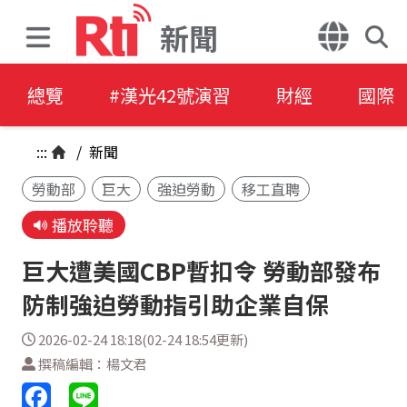
新聞
總覽
#漢光42號演習
財經
國際
:::
/
新聞
勞動部
巨大
強迫勞動
移工直聘
播放聆聽
巨大遭美國CBP暫扣令 勞動部發布
防制強迫勞動指引助企業自保
2026-02-24 18:18(02-24 18:54更新)
撰稿編輯：楊文君