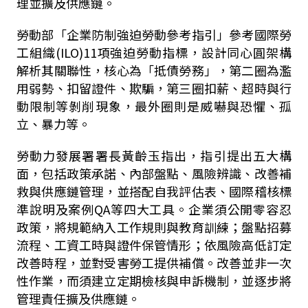
理並擴及供應鏈。
勞動部「企業防制強迫勞動參考指引」參考國際勞
工組織(ILO)11項強迫勞動指標，設計同心圓架構
解析其關聯性，核心為「抵債勞務」，第二圈為濫
用弱勢、扣留證件、欺騙，第三圈扣薪、超時與行
動限制等剝削現象，最外圈則是威嚇與恐懼、孤
立、暴力等。
勞動力發展署署長黃齡玉指出，指引提出五大構
面，包括政策承諾、內部盤點、風險辨識、改善補
救與供應鏈管理，並搭配自我評估表、國際稽核標
準說明及案例QA等四大工具。企業須公開零容忍
政策，將規範納入工作規則與教育訓練；盤點招募
流程、工資工時與證件保管情形；依風險高低訂定
改善時程，並對受害勞工提供補償。改善並非一次
性作業，而須建立定期檢核與申訴機制，並逐步將
管理責任擴及供應鏈。