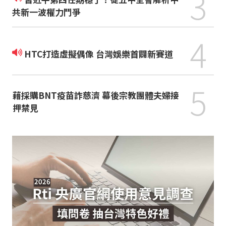
3
共新一波權力鬥爭
4
HTC打造虛擬偶像 台灣娛樂首闢新賽道
5
藉採購BNT疫苗詐慈濟 幕後宗教團體夫婦接
押禁見