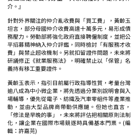
介。』
針對外界關注的仲介亂收費與「買工費」，黃齡玉
坦言，部分母國仲介收費高達十萬多元，易形成債
務壓力。勞動部將強化政府直接聘僱制度，並把公
平招募精神納入仲介評鑑，同時檢討「有服務才收
費」與禁止超收機制。另就扣留證件問題，未來將
研議修正《就業服務法》，明確禁止以「保管」名
義持有移工重要證件。
黃齡玉表示，指引目前屬行政指導性質，考量台灣
逾八成為中小微企業，將先透過分業別說明會與入
場輔導，優先從電子、紡織及汽車零組件等產業推
動，並由大型品牌商帶動供應鏈。但她也直言，
「修法是早晚的事」，未來將評估把相關原則法制
化，讓企業在國際市場競逐時具備基本門票。(編
輯：許嘉芫)