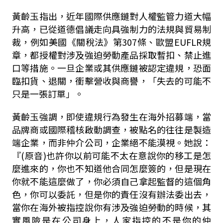
黃齡玉指出，近年國際供應鏈對人權監管力道大幅
升高，已從道德倡議走向具強制力的法規與貿易制
裁，例如美國《關稅法》第307條、歐盟EUFLR規
章，都授權對涉及強迫勞動產品採取暫扣、禁止進
口等措施。一旦企業或其供應鏈被認定違規，恐面
臨扣貨、退關，衝擊營收與商譽，「失去的可能不
只是一張訂單」。
黃齡玉強調，即使違規行為發生在海外招募端，當
品牌商或國際稽核啟動調查，被點名的往往是製造
端企業，而非仲介公司，企業絕不能漠視。她說：
『(原音)也許你以前可能不太在意說你的移工是怎
麼進來的，你也不知道他合同怎麼簽的，但是現在
你就不能這麼做了，你必須自己拿起監督的這個角
色，你可以委託，但是你的責任沒有辦法委出去，
當你在海外被指控說你有涉及強迫勞動的時候，其
實風險是在公司身上，人家指控的不是你的仲