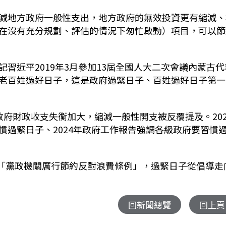
減地方政府一般性支出，地方政府的無效投資更有縮減、
在沒有充分規劃、評估的情況下匆忙啟動）項目，可以節
習近平2019年3月參加13屆全國人大二次會議內蒙古代
老百姓過好日子，這是政府過緊日子、百姓過好日子第一
地方政府財政收支失衡加大，縮減一般性開支被反覆提及。202
慣過緊日子、2024年政府工作報告強調各級政府要習慣
的「黨政機關厲行節約反對浪費條例」，過緊日子從倡導走
回新聞總覽
回上頁