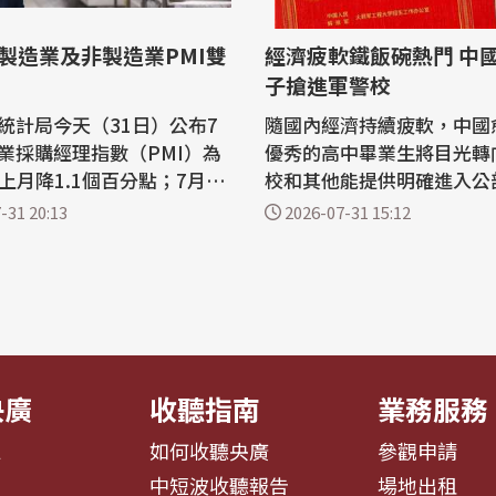
製造業及非製造業PMI雙
經濟疲軟鐵飯碗熱門 中
子搶進軍警校
統計局今天（31日）公布7
隨國內經濟持續疲軟，中國
業採購經理指數（PMI）為
優秀的高中畢業生將目光轉
比上月降1.1個百分點；7月非
校和其他能提供明確進入公
務活動指數為49.0，月減1.
途徑的校院，中國年輕人的
-31 20:13
2026-07-31 15:12
點，製造業與非製造業景氣
正出現改變。 英國「金融時報」指
據中國國家統計局
出，相關院校部分科系的錄
月分中國製造業PMI無論從
幅提高，部分甚至要求高考
或分類指數（生產指數、新
大學入學考試）分數在650
、原材料庫存指數、從業人
（中國高考滿分通常為750分
...
已屬前5%到...
央廣
收聽指南
業務服務
息
如何收聽央廣
參觀申請
告
中短波收聽報告
場地出租