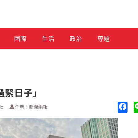
國際
生活
政治
專題
過緊日子」
社
作者：新聞編輯