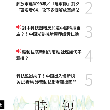
2
解放軍建軍99年／「建軍節」前夕
「匿名者64」攻下多個解放軍網站
3
對中科技圍堵反加速中國科技自
主？！中國光刻機量產印證黃仁勳觀
點
4
強制住院新制的兩難 社區如何不
漏接？
5
科技監獄來了！中國出入境新規
9/15實施 涉管制技術者難出國門
社