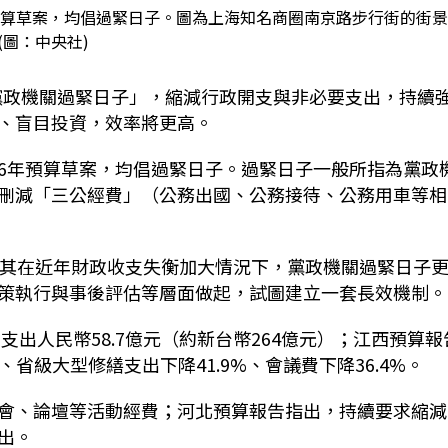
6年預算草案，均倡過緊日子。圖為上海知名商圈南京路步行街的街
(圖：中央社)
「黨政機關過緊日子」，縮減行政開支與非必要支出，持續
、盲目投資，效率將更高。
026年預算草案，均倡過緊日子。過緊日子一般所指為黨政
刪減「三公經費」（公務出國、公務接待、公務用車等相
尤其在近年財政收支失衡加大情況下，黨政機關過緊日子
策執行與事後評估等層面做起，試圖建立一套長效機制。
支出人民幣58.7億元（約新台幣264億元）；江西預算報
省級大型修繕支出下降41.9%、會議費下降36.4%。
會、論壇等活動經費；河北預算報告指出，持續要求縮減
出。