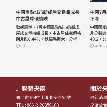
中國重點城市新成屋交易量成長
中國7月
中古屋房價續跌
下降
數據顯示，7月中國重點城市的新成
中國國家
屋成交量持續成長，中古屋住宅價格
月分製造
則月跌0.44%，跌幅略擴大。分析
49.2，
稱，官方短期政策仍將聚焦支持購屋
製造業商
5 天
2026-07
需求、去庫存，新成屋市場可望持續
2個百分
築底修復，但城市之間以及建案之間
都比上個月差。 根
分化的表現將進一步加劇。 綜合陸媒
官網，7
報導，中國房地產研究機構中指研究
企業規模
院今天(1日)公布，據中國房地產指數
訂單指數
系統百城...
員指數和供
聯繫央廣
關於
:::
臺北市104中山區北安路55號
最新消
TEL : 886-2-28856168
採購公