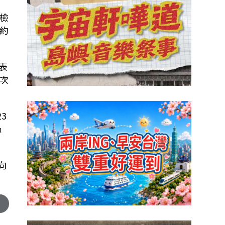
檢
約
表
次
3
過
向