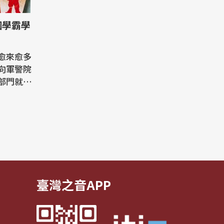
國學霸學
愈來愈多
向軍警院
部門就業
職涯規劃
取分數大
（中國的
分以上
,650分
臺灣之音APP