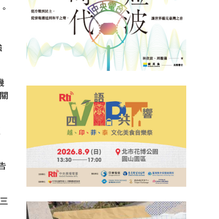
景。
強
機
關
更
告
三