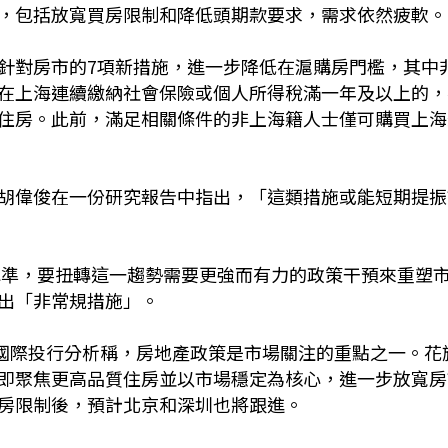
，包括放寬買房限制和降低頭期款要求，需求依然疲軟。
針對房市的7項新措施，進一步降低在滬購房門檻，其中
在上海連續繳納社會保險或個人所得稅滿一年及以上的，
住房。此前，滿足相關條件的非上海籍人士僅可購買上海
胡偉俊在一份研究報告中指出，「這類措施或能短期提振
年水準，要扭轉這一趨勢需要更強而有力的政策干預來重塑
出「非常規措施」。
述國際投行分析稱，房地產政策是市場關注的重點之一。花
即聚焦更高品質住房並以市場穩定為核心，進一步放寬房
房限制後，預計北京和深圳也將跟進。