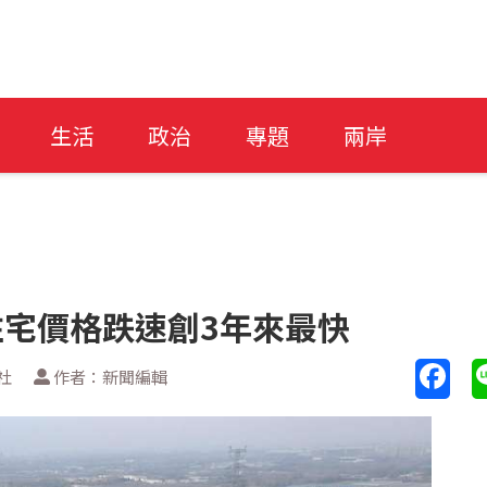
生活
政治
專題
兩岸
住宅價格跌速創3年來最快
社
作者：新聞編輯