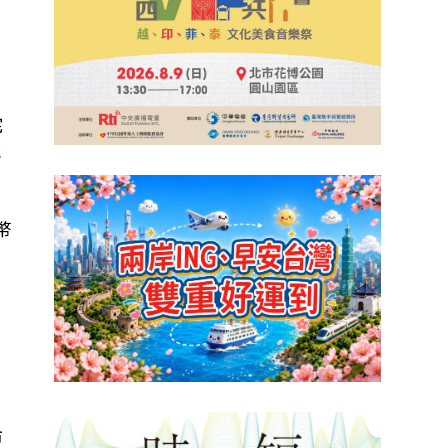
。
宅
減
幣
市