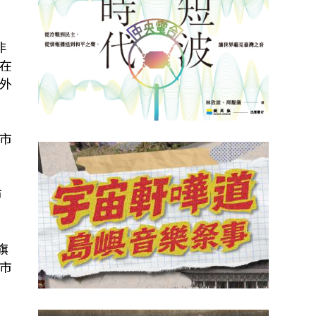
非
在
外
市
市
旗
市