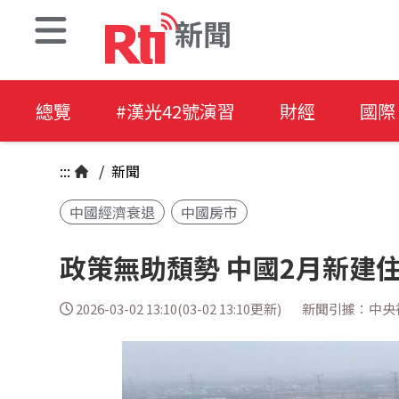
新聞
總覽
#漢光42號演習
財經
國際
:::
/
新聞
中國經濟衰退
中國房市
政策無助頹勢 中國2月新建
2026-03-02 13:10(03-02 13:10更新)
新聞引據：中央