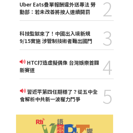
2
Uber Eats疊單報酬違外送專法 勞
動部：若未改善將按人連續開罰
3
科技監獄來了！中國出入境新規
9/15實施 涉管制技術者難出國門
4
HTC打造虛擬偶像 台灣娛樂首闢
新賽道
5
習近平第四任期穩了？從五中全
會解析中共新一波權力鬥爭