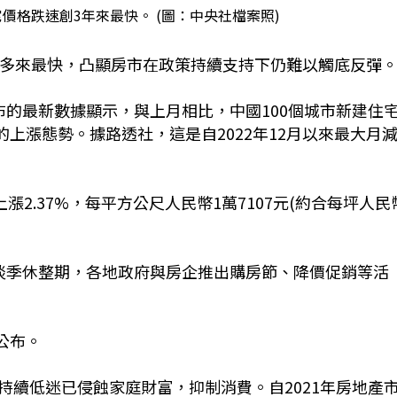
價格跌速創3年來最快。 (圖：中央社檔案照)
年多來最快，凸顯房市在政策持續支持下仍難以觸底反彈
布的最新數據顯示，與上月相比，中國100個城市新建住
8%的上漲態勢。據路透社，這是自2022年12月以來最大月
2.37%，每平方公尺人民幣1萬7107元(約合每坪人民
淡季休整期，各地政府與房企推出購房節、降價促銷等活
公布。
持續低迷已侵蝕家庭財富，抑制消費。自2021年房地產