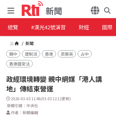
新聞
總覽
#漢光42號演習
財經
國際
:::
/
新聞
親中
建制派
香港
梁振英
占中
香港國安法
政經環境轉變 親中網媒「港人講
地」傳結束營運
2026-03-03 11:48(03-03 12:12更新)
新聞引據：中央社
作者：新聞編輯