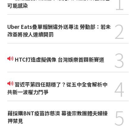
1
可能感染
2
Uber Eats疊單報酬違外送專法 勞動部：若未
改善將按人連續開罰
3
HTC打造虛擬偶像 台灣娛樂首闢新賽道
4
習近平第四任期穩了？從五中全會解析中
共新一波權力鬥爭
5
藉採購BNT疫苗詐慈濟 幕後宗教團體夫婦接
押禁見