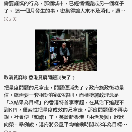
需要謹慎的行為，那個城市，已經悄悄變成另一個樣子
了。 這一個月發生的事，密集得讓人來不及消化。過去
半...
3 天
取消貧窮線 香港貧窮問題消失了﹖
把量度問題的尺拿走，問題便消失了﹖政府施政衡功量
值，總需要一套相對客觀的準則，而標榜施政理念是
「以結果為目標」的香港特首李家超，在其治下追趕不
到KPI，便索性把量度成效的尺拿走，那麼問題便不再尖
銳，社會便「和諧」了，美麗新香港「由治及興」欣欣
向榮。舉例說，港府將公屋平均輪候時間以3年為目標，
但長年不...