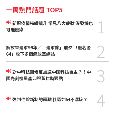
一周熱門話題 TOP5
1
新冠疫情持續飆升 常見八大症狀 沒發燒也
可能感染
2
解放軍建軍99年／「建軍節」前夕 「匿名者
64」攻下多個解放軍網站
3
對中科技圍堵反加速中國科技自主？！中
國光刻機量產印證黃仁勳觀點
4
強制住院新制的兩難 社區如何不漏接？