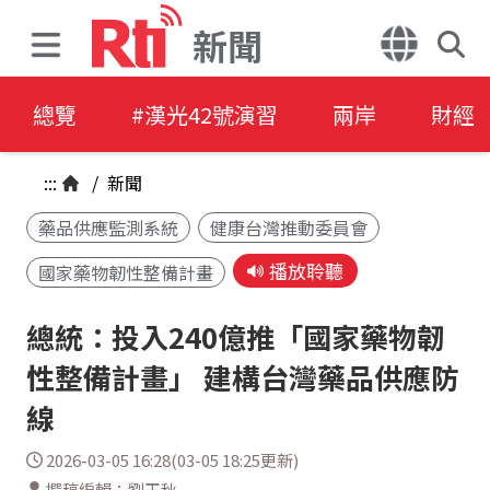
新聞
總覽
#漢光42號演習
兩岸
財經
:::
/
新聞
藥品供應監測系統
健康台灣推動委員會
播放聆聽
國家藥物韌性整備計畫
總統：投入240億推「國家藥物韌
性整備計畫」 建構台灣藥品供應防
線
2026-03-05 16:28(03-05 18:25更新)
撰稿編輯：劉玉秋