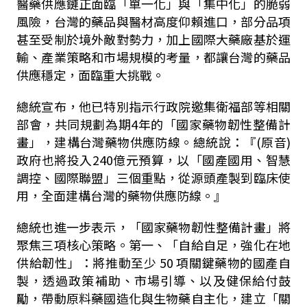
醫藥供應鏈正面臨「單一化」與「集中化」的脆弱
風險，台灣的藥品與醫材高度仰賴進口，部分品項
甚至受制於境外敵對勢力，加上國際大藥廠基於運
輸、產業策略和市場規模的考量，都讓台灣的藥品
供應穩定，面臨重大挑戰。
總統宣布，他已特別指示行政院邀集衛福部等相關
部會，共同規劃為期
4
年的「國家藥物韌性整備計
畫」，建構台灣藥物供應防線。總統說：『
(
原音
)
政府也將投入
240
億元預算，以「國產國用、智慧
調控、國際聯盟」三個重點，從源頭產製到臨床使
用，全面建構台灣的藥物供應防線。』
總統也進一步表示，「國家藥物韌性整備計畫」將
聚焦三項核心策略。第一、「自給自足，強化在地
供給韌性」：將推動至少
50
項關鍵藥物的國產自
製，透過政策補助、市場引導、以及健保給付鼓
勵，帶動原料藥國造化與生物藥自主化，建立「關