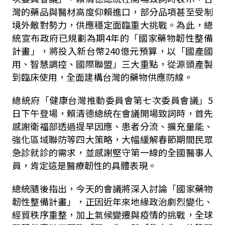
灣的藥品與醫材高度仰賴進口，部分品項甚至受制
境外敵對勢力，供應穩定面臨重大挑戰。為此，總
統宣布政府已規劃為期
4
年的「國家藥物韌性整備
計畫」，將投入新台幣
240
億元預算，以「國產國
用、智慧調控、國際聯盟」三大重點，從源頭產製
到臨床使用，全面建構台灣的藥物供應防線。
總統府「健康台灣推動委員會第七次委員會議」
5
日下午登場，賴清德總統在會議開場致詞時，首先
感謝衛福部透過提早因應、患者分流、擴充量能、
強化區域聯防等四大策略，大幅緩解春節期間民眾
急診就診的需求，並感謝堅守第一線的全國醫事人
員，肯定這是醫療韌性的具體表現。
總統隨後指出，今天的會議將深入討論「國家藥物
韌性整備計畫」，正因近年來地緣政治劇烈變化、
經貿秩序重整，加上氣候變遷與疫情的挑戰，全球