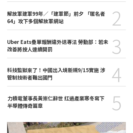
2
解放軍建軍99年／「建軍節」前夕 「匿名者
64」攻下多個解放軍網站
3
Uber Eats疊單報酬違外送專法 勞動部：若未
改善將按人連續開罰
4
科技監獄來了！中國出入境新規9/15實施 涉
管制技術者難出國門
5
力積電董事長黃崇仁辭世 扛過產業寒冬寫下
半導體傳奇篇章