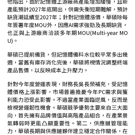
他指出，由於記憶體上游廠商產能增加緩慢，且新
產能預計2027年底開出，供需失衡短期難解，預計
缺貨潮延續至2027年；針對記憶體漲價，華碩除每
年簽署年度MOU外，因應AI需求強勁及長期缺貨，
也正與上游廠商洽談多年期MOU(Multi-year MO
U)。
華碩已提前備貨，但記憶體備料水位較平常多出幾
週，當舊有庫存消化完後，華碩將視情況調整終端
產品售價，以反映成本上升壓力。
針對今年度營運表現，財務長吳長榮補充，受記憶
體價格上漲影響，市場普遍擔憂今年PC需求與獲
利能力恐受此影響。不過當產業面臨逆風，反而是
檢視營運韌性機會。華碩競爭優勢主要來自三大面
向，首先擁有品牌價值與高階產品組合，在產業景
氣轉弱時更能凸顯重要性。第二，供應鏈管理能
力，華碩長期與供應鏈夥伴建立穩定合作關係，在