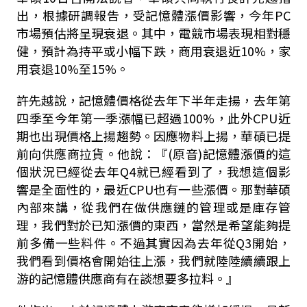
出，根據研調報告，受記憶體漲價影響，今年PC
市場預估將呈現衰退。其中，電競市場表現相對穩
健，預計為持平或小幅下跌，商用衰退近10%，家
用衰退10%至15%。
許先越說，記憶體價格從去年下半年走揚，去年第
四季至今年第一季漲幅已超過100%，此外CPU近
期也出現價格上揚趨勢。因應物料上揚，華碩已提
前向供應商拉貨。他說：『(原音)記憶體漲價的這
個狀況已經從去年Q4就已經看到了，我想這個影
響是全面性的，最近CPU也有一些漲價。那對華碩
內部來講，從我們在做供應鏈的管理或是庫存管
理，我們對於已知漲價的東西，當然是希望能夠提
前多備一些料件。不過其實因為去年從Q3開始，
我們看到價格會開始往上漲，我們就陸陸續續跟上
游的記憶體供應商有在談想要多拉料。』