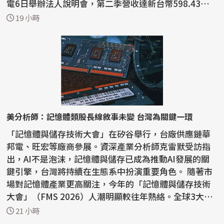
電6日舉辦法人說明會，第二季營收達新台幣598.43億
元，...
19 小時
美分析師：記憶體類股長線敘事未變 台灣為關鍵一環
「記憶體與儲存技術大會」在矽谷舉行，台廠供應鏈華
邦電、旺宏等廠商參展。資深產業分析師克雷默受訪指
出，AI不是泡沫，記憶體與儲存已成為推動AI發展的關
鍵引擎，台灣將持續在生態系中扮演重要角色。 隨著市
場對記憶體產業更高關注，今年的「記憶體與儲存技術
大會」（FMS 2026）人潮明顯較往年熱絡。全球3大記
憶體巨...
21 小時