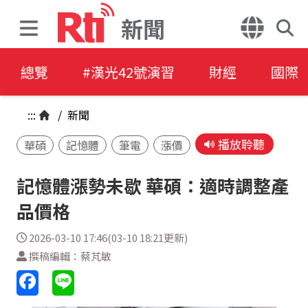
新聞
總覽
#漢光42號演習
財經
國際
:::
/
新聞
播放聆聽
華碩
記憶體
筆電
漲價
記憶體漲勢未歇 華碩：適時調整產
品價格
2026-03-10 17:46(03-10 18:21更新)
撰稿編輯：蔡芃敏