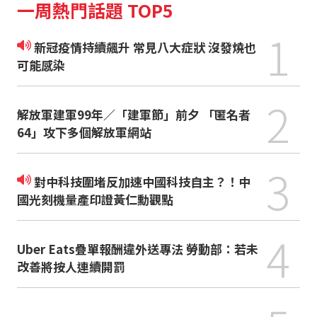
一周熱門話題 TOP5
1
新冠疫情持續飆升 常見八大症狀 沒發燒也
可能感染
2
解放軍建軍99年／「建軍節」前夕 「匿名者
64」攻下多個解放軍網站
3
對中科技圍堵反加速中國科技自主？！中
國光刻機量產印證黃仁勳觀點
4
Uber Eats疊單報酬違外送專法 勞動部：若未
改善將按人連續開罰