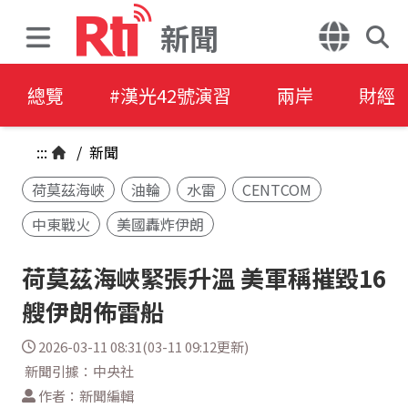
新聞
總覽
#漢光42號演習
兩岸
財經
:::
/
新聞
荷莫茲海峽
油輪
水雷
CENTCOM
中東戰火
美國轟炸伊朗
荷莫茲海峽緊張升溫 美軍稱摧毀16
艘伊朗佈雷船
2026-03-11 08:31(03-11 09:12更新)
新聞引據：中央社
作者：新聞編輯