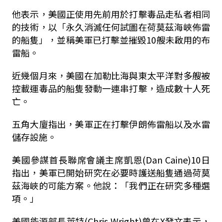
他表示，美國正使用先前用於打擊毒品走私者相同
的技術，以「永久消滅任何試圖在荷莫茲海峽佈雷
的船隻」，並稱美軍已打擊並摧毀10艘未啟用的布
雷船。
近幾個月來，美國在加勒比海與東太平洋對多艘被
控載運毒品的船隻發動一連串打擊，造成數十人死
亡。
五角大廈指出，美軍正在打擊伊朗佈雷船以及水雷
儲存設施。
美國參謀首長聯席會議主席凱恩(Dan Caine)10日
指出，美軍已開始研究在必要時護送船隻通過荷莫
茲海峽的可能方案。他說：「我們正在研究多種選
項。」
美國能源部長萊特(Chris Wright)曾在X發文表示，