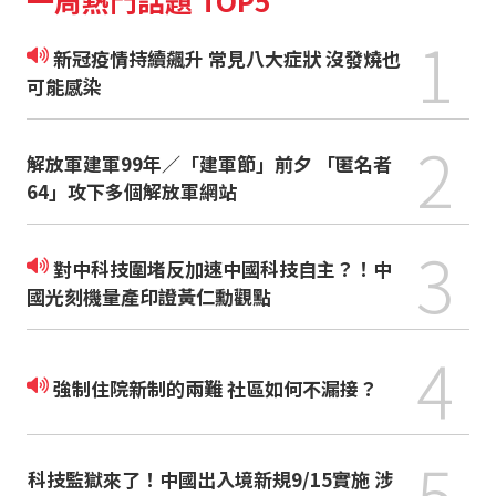
一周熱門話題 TOP5
1
新冠疫情持續飆升 常見八大症狀 沒發燒也
可能感染
2
解放軍建軍99年／「建軍節」前夕 「匿名者
64」攻下多個解放軍網站
3
對中科技圍堵反加速中國科技自主？！中
國光刻機量產印證黃仁勳觀點
4
強制住院新制的兩難 社區如何不漏接？
5
科技監獄來了！中國出入境新規9/15實施 涉