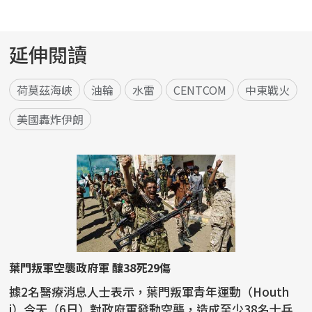
延伸閱讀
荷莫茲海峽
油輪
水雷
CENTCOM
中東戰火
美國轟炸伊朗
葉門叛軍空襲政府軍 釀38死29傷
據2名醫療消息人士表示，葉門叛軍青年運動（Houth
i）今天（6日）對政府軍發動空襲，造成至少38名士兵