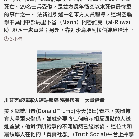
死亡、29名士兵受傷，是雙方長年衝突以來死傷最慘重
的事件之一。 法新社引述一名軍方人員報導，這場空襲
擊中葉門中部馬里卜省（Marib）阿魯維克（al-Ruwai
k）地區一處軍營；另外，靠近沙烏地阿拉伯邊境哈達拉
穆特省...
2 小時
川普否認彈軍火短缺報導 稱美國有「大量儲備」
美國總統川普(Donald Trump)今天(6日)表示，美國擁
有大量軍火儲備，並威脅要將任何暗示相反觀點的人送
進監獄，他對伊朗戰爭的不滿顯然已經爆發。 這位共和
黨領導人在他的「真實社群」(Truth Social)平台上抨擊