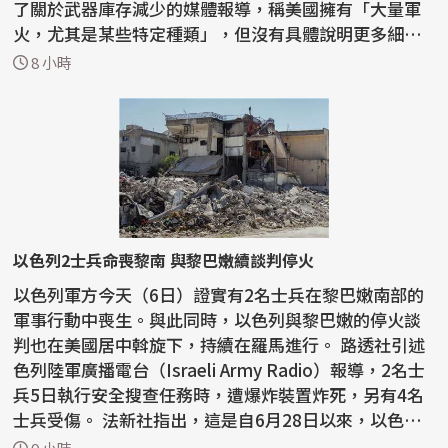
了關於武器庫存減少的媒體報導，稱美國擁有「大量軍
火，尤其是某些特定種類」，但沒有具體說明更多細
節。...
8 小時
以色列2士兵命喪黎南 與黎巴嫩續談判停火
以色列軍方今天（6日）證實有2名士兵在黎巴嫩南部的
軍事行動中喪生。與此同時，以色列與黎巴嫩的停火談
判也在美國居中斡旋下，持續在羅馬進行。 路透社引述
色列陸軍廣播電台（Israeli Army Radio）報導，2名士
兵5日執行安全搜查任務時，遭爆炸裝置炸死，另有4名
士兵受傷。 法新社指出，這是自6月28日以來，以色列
首...