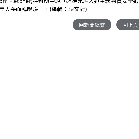
 Fletcher)在聲明中說「必須允許人道主義物資安全
萬人將面臨險境」。(編輯：陳文蔚)
回新聞總覽
回上頁