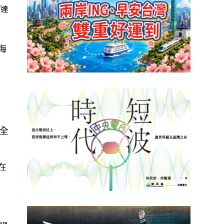
/達
海
全
在