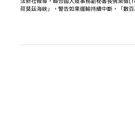
法新社報導，聯合國人道事務副秘書長佛萊徹(Tom
荷莫茲海峽」，警告如果運輸持續中斷，「數百