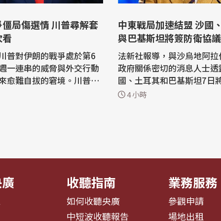
爭僵局傷選情 川普尋解套
中東戰局加速結盟 沙國、土耳其
次看
與巴基斯坦將簽防衛協議
川普對伊朗的戰爭處於第6
法新社報導，與沙烏地阿拉
週一連串的威脅與外交行動
政府關係密切的消息人士透
來愈難自拔的窘境。川普一
國、土耳其和巴基斯坦7日
這場衝突只會持續數週，現
簽署一項聯合防衛協議。 在美國與伊
4 小時
如何讓美國脫離這場不受歡
朗交戰將波斯灣國家捲入其
普目前面
亂航經荷莫茲海峽(Strait of
第1個選項是伊朗和阿曼正
z)與紅海航運的背景下，區
臨時協議，讓伊朗取得戰前
尋求強化安全聯繫。 一位要求匿名的
的荷莫茲海峽（Strait of
知情人士說，這項協議已經
久，但...
央廣
收聽指南
業務服務
息
如何收聽央廣
參觀申請
告
中短波收聽報告
場地出租