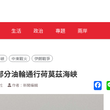
生活
政治
專題
兩岸
海峽
中東戰火
伊朗戰爭
部分油輪通行荷莫茲海峽
社
作者：新聞編輯