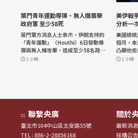
葉門青年運動導彈、無人機襲擊
美伊戰
政府軍 至少58死
分析一
葉門軍方消息人士表示，伊朗支持的
美國總統
「青年運動」（Houthi）6日發動導
個月，本
彈與無人機攻擊，造成至少58名政府
凸顯他愈
軍士兵喪生，這是近4年來葉門內戰
開始聲稱
1 小時
1 小時
最致命的攻擊之一。 這波攻擊發生之
在卻苦思
際，葉門正日益捲入美國與以色列對
迎的戰爭。 路透社報導，川
伊朗的戰事，青年運動加強攻擊葉門
臨兩難，
政府軍及鄰國沙烏地阿拉伯；沙烏地
在談判的
是美國重要盟友，也是獲國際承認的
從未擁有過
葉門...
Hor...
聯繫央廣
關於
:::
臺北市104中山區北安路55號
最新消
TEL : 886-2-28856168
採購公