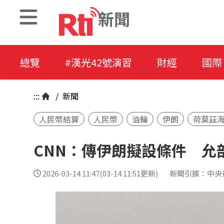
新聞
總覽
#漢光42號演習
財經
國際
:::
/
新聞
人民幣結算
人民幣
油輪
伊朗
荷莫茲
CNN：傳伊朗擬設條件 允
2026-03-14 11:47(03-14 11:51更新)
新聞引據：中央