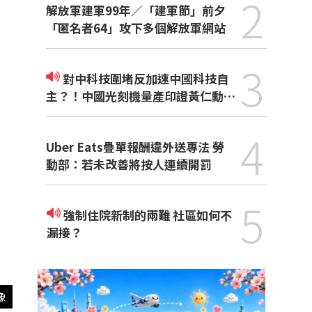
2
解放軍建軍99年／「建軍節」前夕
「匿名者64」攻下多個解放軍網站
3
對中科技圍堵反加速中國科技自
主？！中國光刻機量產印證黃仁勳觀
點
4
Uber Eats疊單報酬違外送專法 勞
動部：若未改善將按人連續開罰
5
強制住院新制的兩難 社區如何不
漏接？
像