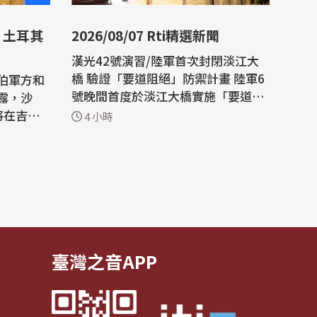
2026/08/07 Rti精選新聞
漢光42號演習/陸軍首次封閉淡江大
橋 驗證「要道阻絕」防禦計畫 陸軍6
伯軍方和
號晚間首度於淡江大橋實施「要道阻
露，沙
絕」操演，由工兵部隊在4小時內部
將在吉達
4 小時
署縱深達200公尺的模式化阻絕設
置。專家表示，淡江大橋戰略地位更
中、並打
勝關渡大橋，一旦遭敵奪取，恐對北
 Hormu
部防禦作戰造成嚴重衝擊。 專題報
域大國正
導：城鎮韌性演習將登場 除「網路降
速、躲3...
討論許
臺灣之音APP