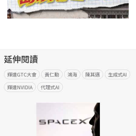
延伸閱讀
輝達GTC大會
黃仁勳
鴻海
陳其邁
生成式AI
輝達NVIDIA
代理式AI