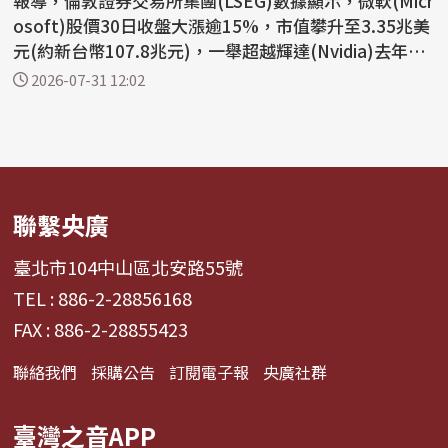
報導，倫敦證券交易所集團(LSEG)數據顯示，微軟(Micr
osoft)股價30日收盤大漲逾15%，市值攀升至3.35兆美
元(約新台幣107.8兆元)，一舉超越輝達(Nvidia)去年4
月創下...
2026-07-31 12:02
聯繫央廣
臺北市104中山區北安路55號
TEL : 886-2-28856168
FAX : 886-2-28855423
聯絡我們
採購公告
訂閱電子報
央廣社群
臺灣之音APP