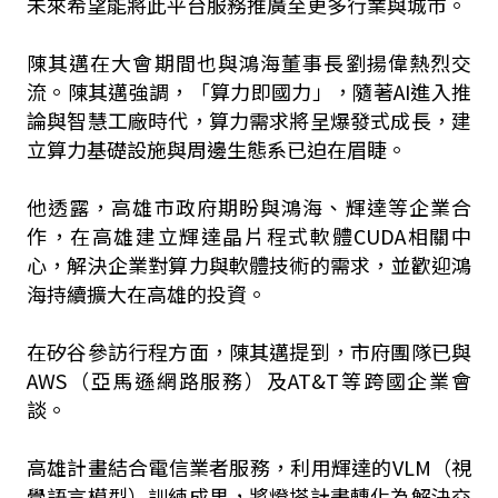
未來希望能將此平台服務推廣至更多行業與城市。
陳其邁在大會期間也與鴻海董事長劉揚偉熱烈交
流。陳其邁強調，「算力即國力」，隨著AI進入推
論與智慧工廠時代，算力需求將呈爆發式成長，建
立算力基礎設施與周邊生態系已迫在眉睫。
他透露，高雄市政府期盼與鴻海、輝達等企業合
作，在高雄建立輝達晶片程式軟體CUDA相關中
心，解決企業對算力與軟體技術的需求，並歡迎鴻
海持續擴大在高雄的投資。
在矽谷參訪行程方面，陳其邁提到，市府團隊已與
AWS（亞馬遜網路服務）及AT&T等跨國企業會
談。
高雄計畫結合電信業者服務，利用輝達的VLM（視
覺語言模型）訓練成果，將燈塔計畫轉化為解決交