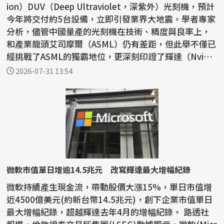
ion）DUV（Deep Ultraviolet，深紫外）光刻機，預計
今年將交付約5台設備，立即引發業界大地震。學者專家
分析，儘管中國量產的光刻機在技術、精度與良率上，
和產業龍頭艾司摩爾（ASML）仍有差距，但此舉不僅已
經挑戰了ASML的獨霸地位，更深刻印證了輝達（Nvidi
a）創...
2026-07-31 13:54
微軟市值單日增逾14.5兆元 改寫輝達最大增幅紀錄
微軟持續產生現金流，帶動股價大漲15%，單日市值增
近4500億美元(約新台幣14.5兆元)，創下企業市值單日
最大增幅紀錄，超越輝達去年4月的增幅紀錄。 路透社