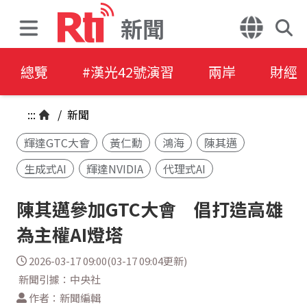
新聞
總覽
#漢光42號演習
兩岸
財經
:::
/
新聞
輝達GTC大會
黃仁勳
鴻海
陳其邁
生成式AI
輝達NVIDIA
代理式AI
陳其邁參加GTC大會 倡打造高雄
為主權AI燈塔
2026-03-17 09:00(03-17 09:04更新)
新聞引據：中央社
作者：新聞編輯