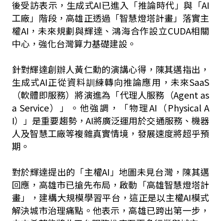
後受訪表示，生成式AI已進入「推論時代」與「AI
工廠」階段，高雄正透過「智慧燈塔計畫」落實主
權AI，未來規劃與輝達、鴻海合作設立CUDA相關
中心，強化台灣算力基礎建設。
針對輝達創辦人黃仁勳的演講心得，陳其邁指出，
生成式AI正從資料訓練轉向推論應用，未來SaaS
（軟體即服務）將演進為「代理人服務（Agent as
a Service）」。他強調，「物理AI（Physical A
I）」是重要趨勢，AI將廣泛運用於交通服務、機器
人及智慧工廠等複雜真實情境，發展速度將超乎預
期。
對於輝達提出的「主權AI」地圖未見台灣，陳其邁
回應，高雄市已搶先布局，啟動「高雄智慧燈塔計
畫」，建構大規模學習平台，這正是以主權AI模式
解決城市治理痛點。他表示，高雄已跨出第一步，