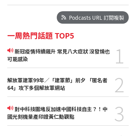
Podcasts URL 訂閱複製
一周熱門話題 TOP5
1
新冠疫情持續飆升 常見八大症狀 沒發燒也
可能感染
2
解放軍建軍99年／「建軍節」前夕 「匿名者
64」攻下多個解放軍網站
3
對中科技圍堵反加速中國科技自主？！中
國光刻機量產印證黃仁勳觀點