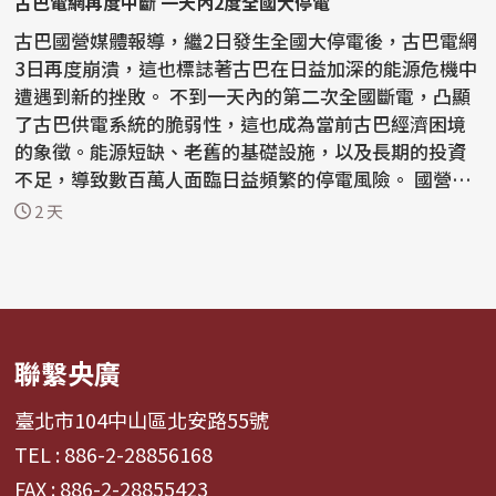
古巴電網再度中斷 一天內2度全國大停電
古巴國營媒體報導，繼2日發生全國大停電後，古巴電網
3日再度崩潰，這也標誌著古巴在日益加深的能源危機中
遭遇到新的挫敗。 不到一天內的第二次全國斷電，凸顯
了古巴供電系統的脆弱性，這也成為當前古巴經濟困境
的象徵。能源短缺、老舊的基礎設施，以及長期的投資
不足，導致數百萬人面臨日益頻繁的停電風險。 國營
電...
2 天
聯繫央廣
臺北市104中山區北安路55號
TEL : 886-2-28856168
FAX : 886-2-28855423