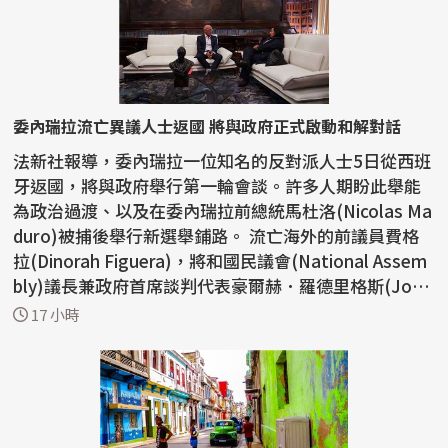
委內瑞拉流亡異議人士返國 將與政府正式啟動和解對話
法新社報導，委內瑞拉一位知名的反對派人士5日從西班
牙返國，將與政府舉行第一輪會談。許多人期盼此舉能
為政治過渡、以及在委內瑞拉前總統馬杜洛(Nicolas Ma
duro)被捕後舉行新選舉鋪路。 流亡海外的前議員費格
拉(Dinorah Figuera)，將和國民議會(National Assem
bly)議長兼政府首席談判代表豪爾赫．羅德里格斯(Jorg
e ...
17 小時