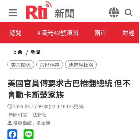
新聞
總覽
#漢光42號演習
兩岸
財經
:::
/
新聞
美古關係
古巴停電
逮捕馬杜洛
美國官員傳要求古巴推翻總統 但不
會動卡斯楚家族
2026-03-17 09:30(03-17 09:45更新)
新聞引據： 法新社
撰稿編輯：吳寧康