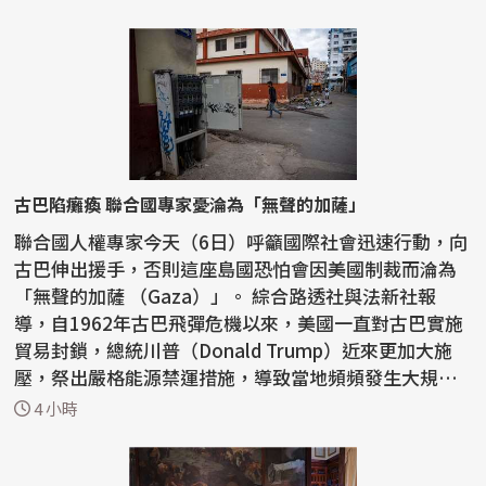
古巴陷癱瘓 聯合國專家憂淪為「無聲的加薩」
聯合國人權專家今天（6日）呼籲國際社會迅速行動，向
古巴伸出援手，否則這座島國恐怕會因美國制裁而淪為
「無聲的加薩 （Gaza）」。 綜合路透社與法新社報
導，自1962年古巴飛彈危機以來，美國一直對古巴實施
貿易封鎖，總統川普（Donald Trump）近來更加大施
壓，祭出嚴格能源禁運措施，導致當地頻頻發生大規模
停電，...
4 小時