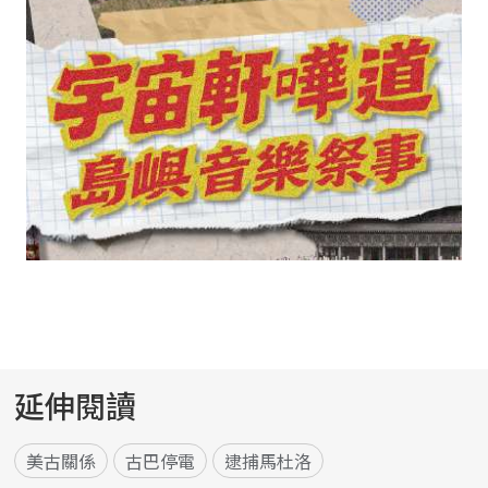
延伸閱讀
美古關係
古巴停電
逮捕馬杜洛