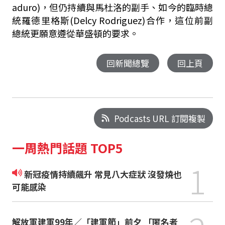
aduro)，但仍持續與馬杜洛的副手、如今的臨時總
統羅德里格斯(Delcy Rodriguez)合作，這位前副
總統更願意遵從華盛頓的要求。
回新聞總覽
回上頁
Podcasts URL 訂閱複製
一周熱門話題 TOP5
1
新冠疫情持續飆升 常見八大症狀 沒發燒也
可能感染
解放軍建軍99年／「建軍節」前夕 「匿名者