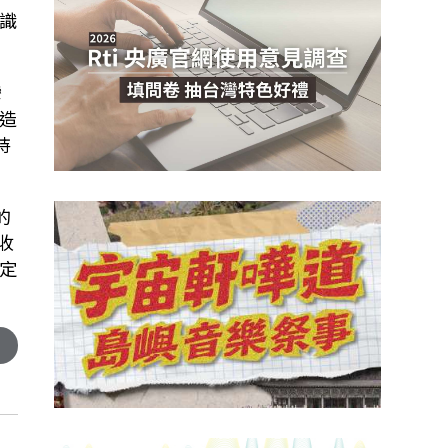
識
灣
造
持
的
收
定