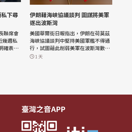
領私下尋
伊朗藉海峽協議談判 圖謀將美軍
逐出波斯灣
長聯席會
美國華爾街日報指出，伊朗在荷莫茲
）近幾週私
海峽協議談判中堅持美國軍艦不得通
明確表
行，試圖藉此削弱美軍在波斯灣數十
的退場途
年來的主導地位，伊朗是在與阿曼談
1 天
適得其
判期間，公開提出這項要求。 伊朗的
能達成總
要求凸顯伊斯蘭革命衛隊（IRGC）強
硬派在領導層中崛起，他們長期尋求
，1名消息
將美軍逐出當地，儘管曾遭受嚴重的
退出戰事
軍事打擊，但其領袖看到利用談判動
搖...
臺灣之音APP