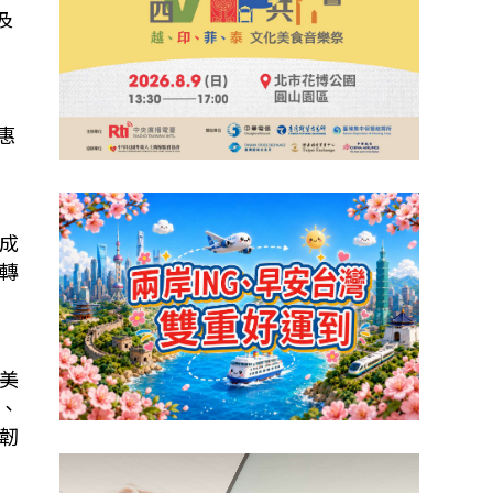
及
渣
惠
成
轉
美
、
韌