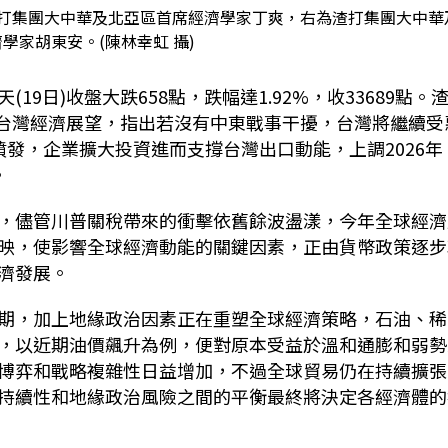
渣打集團大中華及北亞區首席經濟學家丁爽，右為渣打集團大中華
學家胡東安。(陳林幸虹 攝)
天
(19
日
)
收盤大跌
658
點，跌幅達
1.92%
，收
33689
點。
台灣經濟展望，指出若沒有中東戰事干擾，台灣將繼續受
噴發，企業擴大投資進而支撐台灣出口動能，上調
2026
年
。
，儘管川普關稅帶來的衝擊依舊餘波盪漾，今年全球經濟
映，使影響全球經濟動能的關鍵因素，正由貨幣政策逐步
濟發展。
期，加上地緣政治因素正在重塑全球經濟策略，石油、稀
，以近期油價飆升為例，便對原本受益於溫和通膨和弱勢
博弈和戰略複雜性日益增加，不過全球貿易仍在持續擴張
持續性和地緣政治風險之間的平衡最終將決定各經濟體的