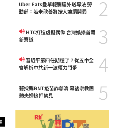
2
Uber Eats疊單報酬違外送專法 勞
動部：若未改善將按人連續開罰
3
HTC打造虛擬偶像 台灣娛樂首闢
新賽道
4
習近平第四任期穩了？從五中全
會解析中共新一波權力鬥爭
5
藉採購BNT疫苗詐慈濟 幕後宗教團
體夫婦接押禁見
廣