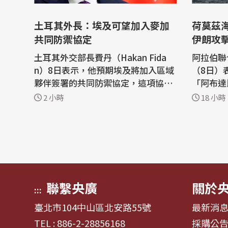
土耳其外長：埃及可望加入麥加
荷莫茲
共同防禦協定
伊朗攻
土耳其外交部長費丹（Hakan Fida
阿拉伯聯
n）8日表示，他預期埃及將加入區域
（8日）
夥伴簽署的共同防禦協定，這項協議
「阿布達
旨在穩定因中東戰爭而動盪不安的區
C）旗下
2 小時
18 小時
域情勢。 法新社報導，沙烏地阿拉
行於荷莫茲海
伯、土耳其及巴基斯坦7日簽署「麥
z）。 法新社報導，阿聯外交部在一
加共同防禦協定」（Mecca Joint De
份聲明中
fence Agreement）。目前美國與伊
NOC旗
朗的戰事已波及周邊國家，也嚴重擾
荷莫茲海
亂荷莫茲...
亡。
聯繫央廣
關於
:::
臺北市104中山區北安路55號
最新消
TEL : 886-2-28856168
採購公