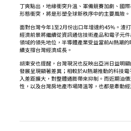
丁爽點出，地緣衝突升溫、軍備競賽加劇、國際
形態衝突，將是形塑全球新秩序中的主要風險。
面對台灣今年
1
至
2
月份出口年增達約
45%
。
渣
經濟前景將繼續從資訊通信技術產品和電子元件
領域的領先地位，半導體產業受益當前
AI
熱潮的
續支撐台灣經濟成長。
胡東安也提醒，台灣現況也反映出亞洲日益明顯
發展呈現顯著差異；相較於
AI
熱潮推動的科技電
入差距擴大，對整體通膨帶來抑制。而近期油價
性，以及台灣房地產市場降溫等，也都是牽動經