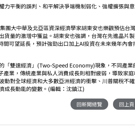
權力平衡的誤判、和平解決爭端機制弱化、強權擴張與意
打集團大中華及北亞區資深經濟學家胡東安也樂觀預估台
出貨量的激增中獲益。胡東安也強調，台灣在先進晶片製
時間可望延長，預計強勁出口加上
AI
投資在未來幾年內會
的「雙速經濟」
(Two-Speed Economy)
現象，不同產業
子產業，傳統產業與私人消費成長則相對疲弱，導致家庭
波動對全球經濟和大多數亞洲經濟的衝擊、川普關稅不確
濟成長動能的變數。(編輯：沈鎮江)
回新聞總覽
回上頁