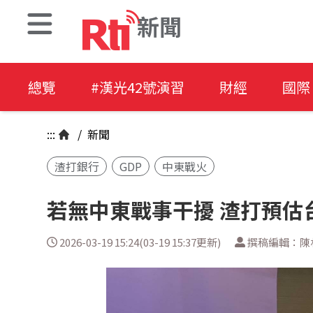
新聞
總覽
#漢光42號演習
財經
國際
:::
/
新聞
渣打銀行
GDP
中東戰火
若無中東戰事干擾 渣打預估
2026-03-19 15:24(03-19 15:37更新)
撰稿編輯：陳