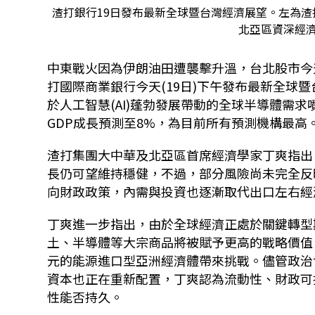
渣打銀行19日發布最新全球暨台灣經濟展望。左為
北亞區資深經濟
中東戰火因為伊朗油田遭襲擊升溫，台北股市今
打國際商業銀行今天
(19
日
)
下午發布最新全球暨
於人工智慧
(AI)
蓬勃發展帶動的全球半導體需求
GDP
成長預測至
8%
，為目前所有預測機構最高
渣打集團大中華及北亞區首席經濟學家丁爽指出
長仍可望維持穩健，不過，部分風險尚未完全反
向財政政策，內需與投資也逐漸取代出口左右經
丁爽進一步指出，由於全球經濟正處於關鍵轉型
土、半導體等大宗商品將被賦予更高的戰略價值
元的能源進口型亞洲經濟體帶來挑戰。儘管政治
資本也正在重新配置，丁爽認為流動性、財政可
性能否持久。