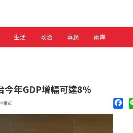
生活
政治
專題
兩岸
台今年GDP增幅可達8%
林幸虹