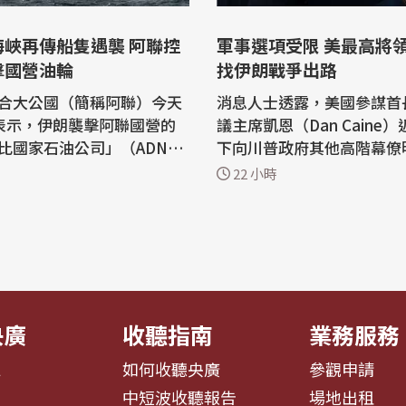
海峽再傳船隻遇襲 阿聯控
軍事選項受限 美最高將
擊國營油輪
找伊朗戰爭出路
合大公國（簡稱阿聯）今天
消息人士透露，美國參謀首
表示，伊朗襲擊阿聯國營的
議主席凱恩（Dan Caine
比國家石油公司」（ADNO
下向川普政府其他高階幕僚
一艘油輪，當時該油輪正航
示，美國需要尋找伊朗戰爭
22 小時
峽（Strait of Hormu
徑，因為現有軍事選項可能
反，僅靠空中武力也不太可
指出：「伊朗以飛彈攻擊AD
統設定的目標。 美國有線電視新聞網
下一艘油輪，當時油輪正通過
（CNN）今天（8日）報導
峽，所幸未造成人員傷
人士直言，「凱恩正在尋找
」 ADNOC昨...
的途徑」。...
央廣
收聽指南
業務服務
息
如何收聽央廣
參觀申請
告
中短波收聽報告
場地出租