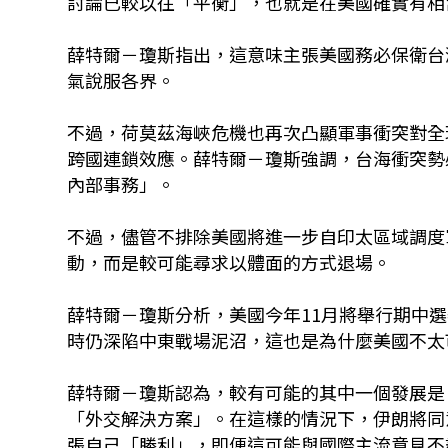
討論已較以往「平衡」，也就是在美國確實有相
薛特爾－瓊斯指出，這意味主張美國務必保衛台
氣說服各界。
不過，荷莫茲海峽危機也再次凸顯軍事衝突對全
跨國連鎖效應。薛特爾－瓊斯強調，台海衝突勢
內部事務」。
不過，儘管不排除美國將進一步自印太區域調度
動，而是較可能尋求以體面的方式退場。
薛特爾－瓊斯分析，美國今年11月將舉行期中選舉
時仍深陷中東戰場泥沼，這也是為什麼美國不太
薛特爾－瓊斯認為，較有可能的其中一個發展是
「外交解決方案」。在這樣的情況下，伊朗將同
張自己「勝利」，即便這可能與國際主流意見不