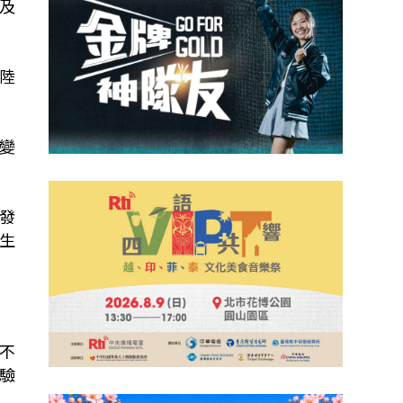
及
陸
變
發
生
不
驗