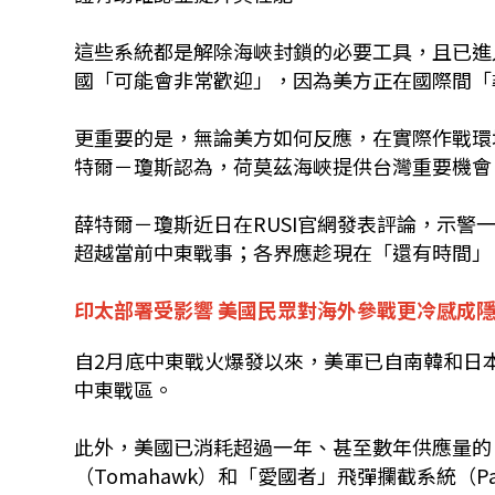
這些系統都是解除海峽封鎖的必要工具，且已進
國「可能會非常歡迎」，因為美方正在國際間「
更重要的是，無論美方如何反應，在實際作戰環
特爾－瓊斯認為，荷莫茲海峽提供台灣重要機會
薛特爾－瓊斯近日在RUSI官網發表評論，示
超越當前中東戰事；各界應趁現在「還有時間」
印太部署受影響 美國民眾對海外參戰更冷感成
自2月底中東戰火爆發以來，美軍已自南韓和日
中東戰區。
此外，美國已消耗超過一年、甚至數年供應量的「
（Tomahawk）和「愛國者」飛彈攔截系統（P