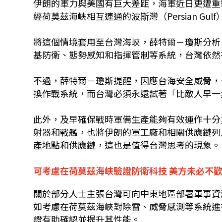
伊朗的軍力與美國有巨大差距，海軍近日更遭重
經荷莫茲海峽相互連通的波斯灣（Persian Gulf
將這個情境套用至台灣海峽，薛特爾－瓊斯分析
基防衛、態勢感知和指揮管制等系統，台灣依然
不過，薛特爾－瓊斯提醒，因應台海安全威脅，
換作戰系統，而台灣必須永遠試著「比敵人早一
此外，及早確保戰時軍備生產能夠有效運作十分
射器和戰艦，也將伊朗的軍工廠和相關供應鏈列
產地點和供應鏈，這也是值得台灣思考的現象。
可考慮在荷莫茲海峽驗證防衛科技 美方未必不
關於部分人士主張台灣可向中東地區部署軍事資
如考慮在荷莫茲海峽對除雷、威脅感測等系統進
證有助確認並提升其性能。