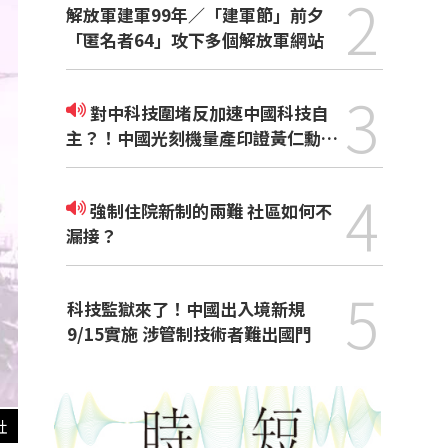
2
解放軍建軍99年／「建軍節」前夕
「匿名者64」攻下多個解放軍網站
3
對中科技圍堵反加速中國科技自
主？！中國光刻機量產印證黃仁勳觀
點
4
強制住院新制的兩難 社區如何不
漏接？
5
科技監獄來了！中國出入境新規
9/15實施 涉管制技術者難出國門
社