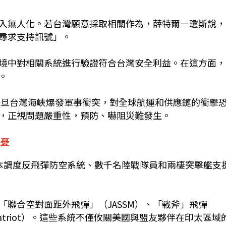
入無人化。若台灣願意採取相關作為，薛特爾－瓊斯說，
尋求支持訊號」。
境中對相關系統進行驗證符合台灣安全利益。在這方面，
。
警一旦台灣海峽爆發軍事衝突，對全球航運和供應鏈的衝擊
，正視問題嚴重性，預防、嚇阻災難發生。
隱憂
本調度反飛彈防空系統、數千名陸戰隊員和兩棲突擊艦支
聯合空對面距外飛彈」（JASSM）、「戰斧」飛彈
atriot）。這些系統不僅攸關美國與盟友夥伴在印太區域