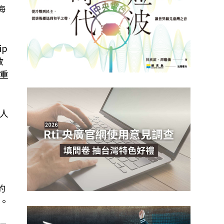
海
ip
教
重
人
的
。