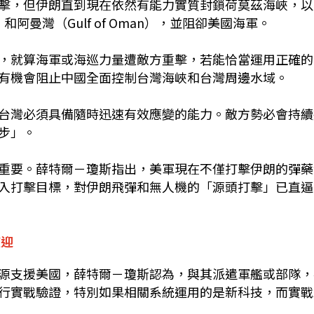
擊，但伊朗直到現在依然有能力實質封鎖荷莫茲海峽，以
）和阿曼灣（Gulf of Oman），並阻卻美國海軍。
，就算海軍或海巡力量遭敵方重擊，若能恰當運用正確的
有機會阻止中國全面控制台灣海峽和台灣周邊水域。
台灣必須具備隨時迅速有效應變的能力。敵方勢必會持續
步」。
重要。薛特爾－瓊斯指出，美軍現在不僅打擊伊朗的彈藥
入打擊目標，對伊朗飛彈和無人機的「源頭打擊」已直逼
歡迎
源支援美國，薛特爾－瓊斯認為，與其派遣軍艦或部隊，
行實戰驗證，特別如果相關系統運用的是新科技，而實戰