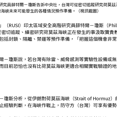
研究員薛特爾－瓊斯告訴中央社，台灣可從密切追蹤研究荷莫茲
灣海峽未來可能發生的各種情況預作準備。（視訊截圖）
（RUSI）印太區域安全高階研究員薛特爾－瓊斯
（Phil
從密切追蹤、縝密研究荷莫茲海峽正在發生的事汲取寶貴
包括封鎖、隔離、禁運等預作準備，「把握這個機會非常
爾－瓊斯說，若台灣有除雷、威脅感測等實驗性設備或無
而目前恐怕也沒有比荷莫茲海峽更適合相關實戰驗證的地
分析，從伊朗對荷莫茲海峽（Strait of Hormuz）
止經驗判斷，在海峽作戰上，防守方（台灣）可享有優勢