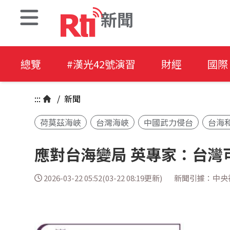
新聞
總覽
#漢光42號演習
財經
國際
:::
/
新聞
荷莫茲海峽
台灣海峽
中國武力侵台
台海
應對台海變局 英專家：台灣
2026-03-22 05:52(03-22 08:19更新)
新聞引據：中央