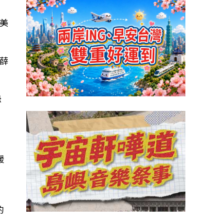
美
薛
恐
援
的