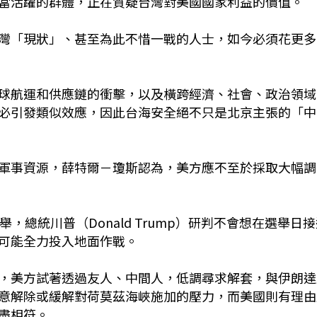
當活躍的群體，正在質疑台灣對美國國家利益的價值。
灣「現狀」、甚至為此不惜一戰的人士，如今必須花更多
球航運和供應鏈的衝擊，以及橫跨經濟、社會、政治領域
必引發類似效應，因此台海安全絕不只是北京主張的「中
軍事資源，薛特爾－瓊斯認為，美方應不至於採取大幅調
，總統川普（Donald Trump）研判不會想在選舉日
可能全力投入地面作戰。
，美方試著透過友人、中間人，低調尋求解套，與伊朗達
意解除或緩解對荷莫茲海峽施加的壓力，而美國則有理由
盡相符。