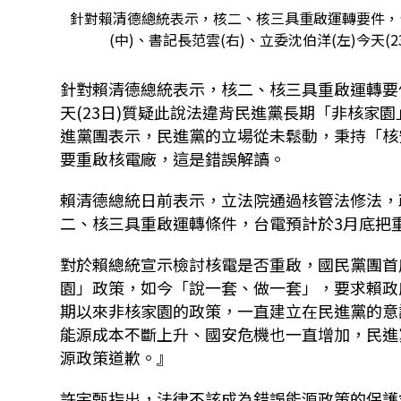
針對賴清德總統表示，核二、核三具重啟運轉要件，
(中)、書記長范雲(右)、立委沈伯洋(左)今天
針對賴清德總統表示，核二、核三具重啟運轉要
天
(23
日
)
質疑此說法違背民進黨長期「非核家園
進黨團表示，民進黨的立場從未鬆動，秉持「核
要重啟核電廠，這是錯誤解讀。
賴清德總統日前表示，立法院通過核管法修法，
二、核三具重啟運轉條件，台電預計於
3
月底把
對於賴總統宣示檢討核電是否重啟，國民黨團首
園」政策，如今「說一套、做一套」，要求賴政
期以來非核家園的政策，一直建立在民進黨的意
能源成本不斷上升、國安危機也一直增加，民進
源政策道歉。』
許宇甄指出，法律不該成為錯誤能源政策的保護