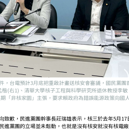
件，台電預計3月底把重啟計畫送核安會審議，國民黨團
洪孟楷(右1)、清華大學核子工程與科學研究所退休教授李敏
黨長期「非核家園」主張，要求賴政府為錯誤能源政策向國
向致歉，民進黨團幹事長莊瑞雄表示，核三於去年
5
月
17
民進黨團的立場並未鬆動，也就是沒有核安就沒有核電廠