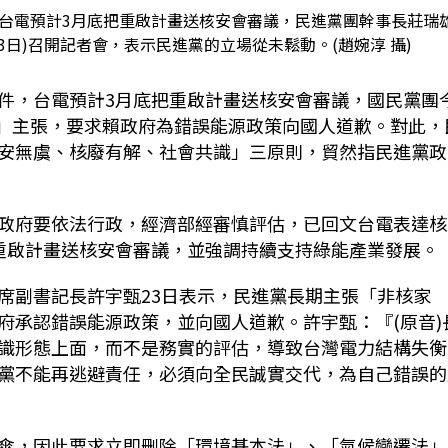
台電預計3月底把重啟計畫送核安會審議，民進黨團幹事長莊瑞
(23日)召開記者會，表示民進黨的立場從未鬆動。(趙婉淳 攝)
件，台電預計
3
月底把重啟計畫送核安會審議，國民黨團
」主張，要求賴政府為錯誤能源政策向國人道歉。對此，
安無虞、核廢有解、社會共識」三原則，貿然指民進黨政
政府要依法行政，經濟部經審慎評估，已回文台電表達核
重啟計畫送核安會審議，並強調持續支持綠能產業發展。
席副書記長許宇甄
23
日表示，民進黨長期主張「非核家
府承認錯誤能源政策，並向國人道歉。許宇甄：『
(
原音
)
識形態上面，而不是務實的評估，導致台灣電力結構失衡
黨不能再逃避責任，必須向全民誠實交代，為自己錯誤的
傘，因此要求立即刪除「環境基本法」、「氣候變遷法」