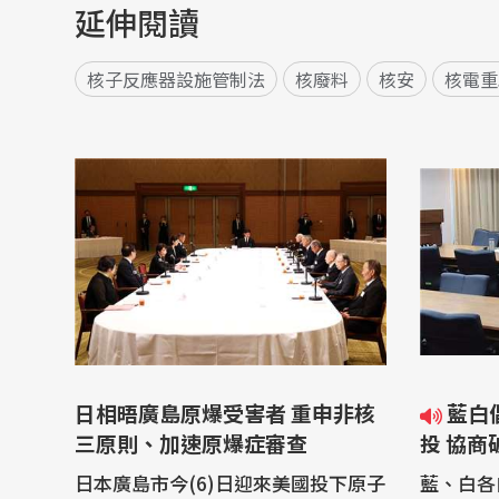
延伸閱讀
核子反應器設施管制法
核廢料
核安
核電重
日相晤廣島原爆受害者 重申非核
藍白倡反廢死、鞭刑等5項公
三原則、加速原爆症審查
投 協商
日本廣島市今(6)日迎來美國投下原子
藍、白各