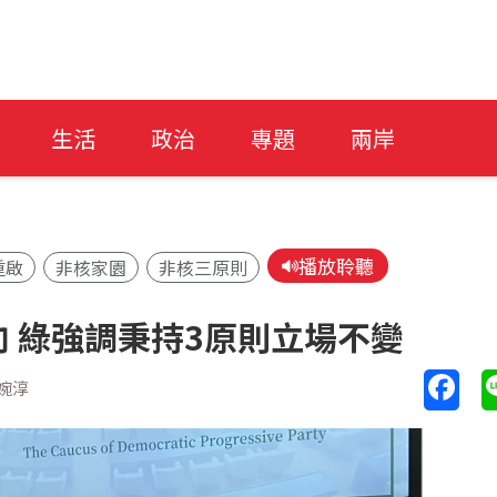
生活
政治
專題
兩岸
播放聆聽
重啟
非核家園
非核三原則
 綠強調秉持3原則立場不變
婉淳