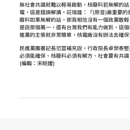
無社會共識就難以輕易啟動，核廢料若無解的話
電，這是錯誤解讀。莊瑞雄：『
(
原音
)
最重要的
廢料如果無解的話，那我相信沒有一個政黨敢輕
是說那個萬一，還有台灣我們有能力做到，這個
進黨的主張就非常簡單，核電廠沒有辦法去確保
民進黨團書記長范雲補充說，行政院長卓榮泰堅
必須能確保、核廢料必須有解方、社會要有共識
(編輯：宋皖媛)