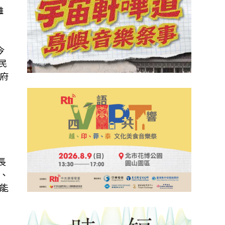
雄
今
民
府
長
、
能