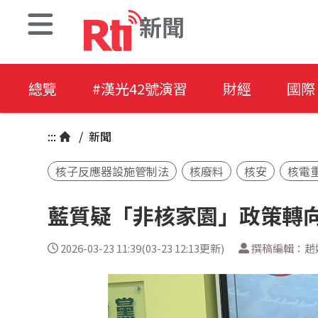
新聞
總覽
#漢光42號演習
財經
國際
:::
/
新聞
核子反應器設施管制法
核廢料
核安
核電
藍質疑「非核家園」政策轉向
2026-03-23 11:39(03-23 12:13更新)
撰稿編輯：趙