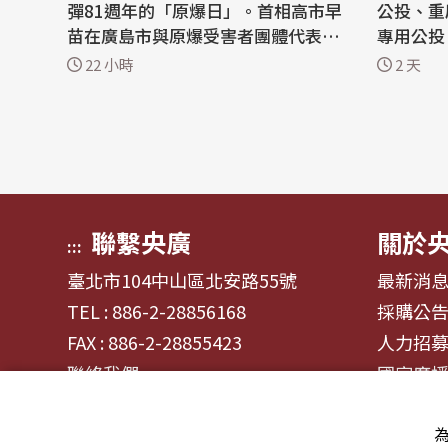
彈81週年的「原爆日」。首相高市早
公投、重
苗在廣島市與原爆受害者團體代表會
專用公投
面，表示將堅持「非核三原則」，並
朝野黨團
22 小時
2 天
加速「原爆症」認定審查。 日本放送
識，上述
協會（NHK）及日本共同社報導，高
送立法院
市早苗在出席和平紀念儀式後，於廣
案最快可
島市內的飯店與7個原爆受害者團體
決。 立法院已分別於6月26日、7月3
代表會面。 會中團體代表提出幾項要
日、7月
求，...
鍰專用公.
聯繫央廣
關於
:::
臺北市104中山區北安路55號
最新消
TEL : 886-2-28856168
採購公
FAX : 886-2-28855423
人力招
聯絡我們
國家廣
為