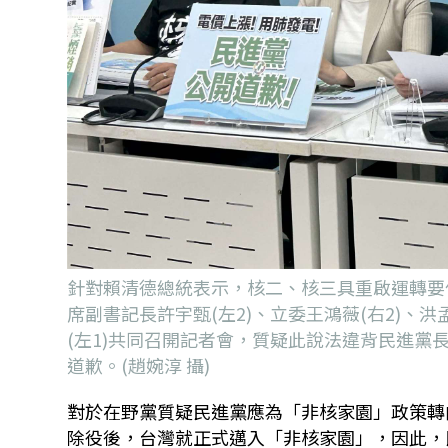
針對賴清德總統表示，核二、核三具重啟運轉要
席副書記長許宇甄(左2)、立委王鴻薇(右2)、
(左1)共同召開記者會，質疑此說法違背民進
道歉。(趙婉淳 攝)
對於在野黨質疑民進黨應為「非核家園」政策轉
除役後，台灣就正式邁入「非核家園」，因此，