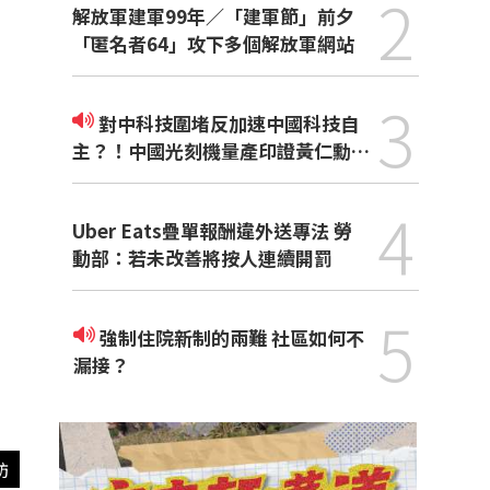
2
解放軍建軍99年／「建軍節」前夕
「匿名者64」攻下多個解放軍網站
3
對中科技圍堵反加速中國科技自
主？！中國光刻機量產印證黃仁勳觀
點
4
Uber Eats疊單報酬違外送專法 勞
動部：若未改善將按人連續開罰
5
強制住院新制的兩難 社區如何不
漏接？
訪