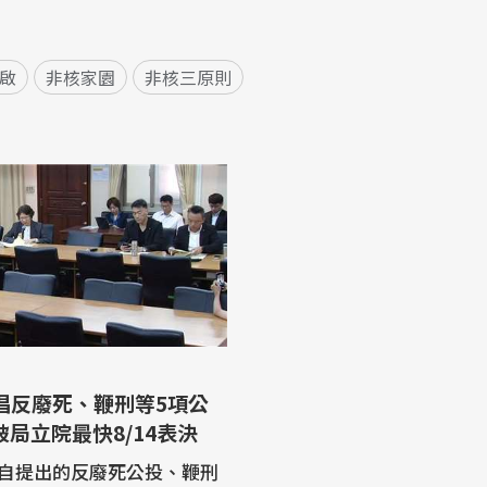
啟
非核家園
非核三原則
破局立院最快8/14表決
自提出的反廢死公投、鞭刑