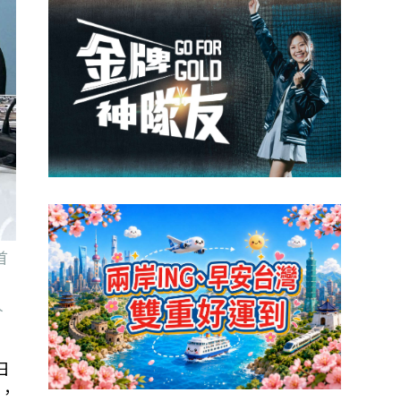
首
人
日
，