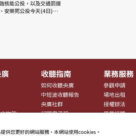
啟核能公投，以及交通罰鍰
、安樂死公投今天(4日)經過
協商後，由於難以達成共
公投案後續均依據相關規定
會處理。經推估，上述公投
望於8月14日立法院會表
14日將反廢死公投及交通罰
..
央廣
收聽指南
業務服務
息
如何收聽央廣
參觀申請
告
中短波收聽報告
場地出租
募
央廣社群
授權辦法
播文物館
訂閱電子報
異業結盟
提供您更好的網站服務，本網站使用cookies。