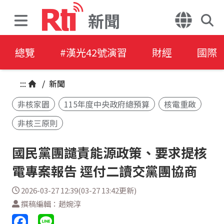
新聞
總覽
#漢光42號演習
財經
國際
:::
/
新聞
非核家園
115年度中央政府總預算
核電重啟
非核三原則
國民黨團譴責能源政策、要求提核
電專案報告 逕付二讀交黨團協商
2026-03-27 12:39(03-27 13:42更新)
撰稿編輯：趙婉淳