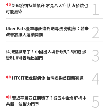
1
新冠疫情持續飆升 常見八大症狀 沒發燒也
可能感染
2
Uber Eats疊單報酬違外送專法 勞動部：若未
改善將按人連續開罰
3
科技監獄來了！中國出入境新規9/15實施 涉
管制技術者難出國門
4
HTC打造虛擬偶像 台灣娛樂首闢新賽道
5
習近平第四任期穩了？從五中全會解析中
共新一波權力鬥爭