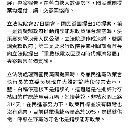
展」專案報告。在藍白挾人數優勢下，國民黨團提
案均逕付二讀，交黨團協商。
立法院院會
27
日開會，國民黨團提出
2
項提案，第
一是質疑賴政府推動錯誤能源政策讓台灣空轉，決
策髮夾彎浪費人民公帑，立法院應作成決議，嚴厲
譴責賴政府；第二是要求行政院長率相關部會首長
向立法院提出「重啟核電以因應
AI
時代經濟發展」
專案報告並備質詢。
立法院處理到國民黨團提案時，身兼民進黨政策會
執行長的立委吳思瑤在大體討論階段發言表示，
藍、白稱停建核四是錯誤的，這難道是在批評封存
核四的前總統馬英九嗎？她接著說，非核家園上路
314
天，在民進黨努力下，政策目標並沒有轉彎也
沒有跳票，目前供電備載容量高於
10%
，是穩健供
電，呼籲在野黨勿汙名化是錯誤能源政策。