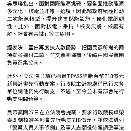
吳思瑤指出，面對國際能源挑戰，要全面推動能源
多元化，核電並非唯一選項，因此賴政府積極推動
二次能源轉型，提升建置儲能設施、優化電網韌
性，此外，面對核電，秉持「核安無虞、核廢有
解、社會有共識」等三原則。
經表決，藍白再度挾人數優勢，把國民黨所提的兩
項提案逕付二讀，並交黨團協商，後續由國民黨團
負責召集協商。
此外，立法院日前已通過
TPASS
等新台幣
718
億元
新興計畫先行動支案，行政院主計總處稱已行文各
單位請他們先行動支，不過，至今並未有部會先行
動支相關預算。
民眾黨團
27
日在立法院會提案，要求行政院長卓榮
泰即刻核准各部會先行動支
718
億元，並依法編列
「警察人員人事條例」及軍人志願役待遇調整等法