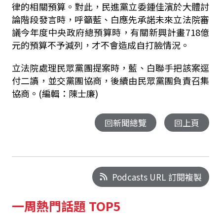
律的相關預算。對此，民進黨立委鍾佳濱於大體討
論階段發言時，呼籲藍、白應先承諾未來立法院審
議今年度中央政府總預算時，有關新興計畫
718
億
元的預算不予減列，才不會造成自打臉情況。
立法院處理民眾黨團提案時，藍、白聯手把該案逕
付二讀，並交黨團協商，後續由民眾黨團負責召集
協商。(編輯：陳士廉)
回新聞總覽
回上頁
Podcasts URL 訂閱複製
一周熱門話題 TOP5