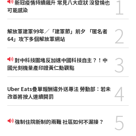
1
新冠疫情持續飆升 常見八大症狀 沒發燒也
可能感染
2
解放軍建軍99年／「建軍節」前夕 「匿名者
64」攻下多個解放軍網站
3
對中科技圍堵反加速中國科技自主？！中
國光刻機量產印證黃仁勳觀點
4
Uber Eats疊單報酬違外送專法 勞動部：若未
改善將按人連續開罰
5
強制住院新制的兩難 社區如何不漏接？