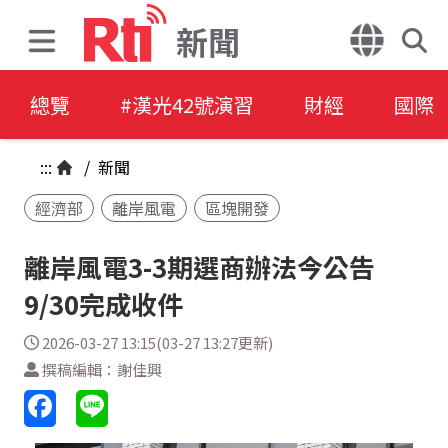
新聞
總覽
#漢光42號演習
財經
國際
:::
/
新聞
經濟部
離岸風電
區塊開發
離岸風電3-3期選商辦法今公告
9/30完成收件
2026-03-27 13:15(03-27 13:27更新)
撰稿編輯：謝佳興