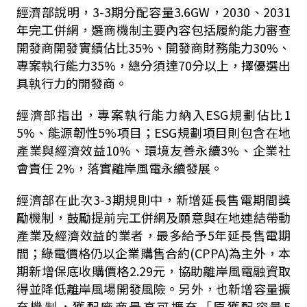
經濟部說明，3-3期分配容量3.6GW，2030、2031
年完工併網，選商機制主要內容包括履約能力審查
開發商開發實績佔比35%、開發商財務能力30%、
專案執行能力35%，總分須達70分以上，擇優選出
具執行力的開發商。
經濟部指出，專案執行能力納入ESG規劃佔比1
5%、能源韌性5%項目；ESG規劃項目則包含在地
產業與經濟效益10%、環境友善永續3%、企業社
會責任 2%，落實離岸風電永續發展。
經濟部在此次3-3期規則中，新增延長售電期間獎
勵機制，鼓勵提前完工併網及願意與在地連結帶動
產業及經濟效益的業者，最多給予5年延長售電期
間；綠電價格仍以企業購售合約(CPPA)為主外，本
期新增保底收購價格2.29元，協助離岸風電融資取
得並降低離岸風場開發風險。另外，也新增容量擴
充機制，獲配廠商最高可擴充「原獲配容量5