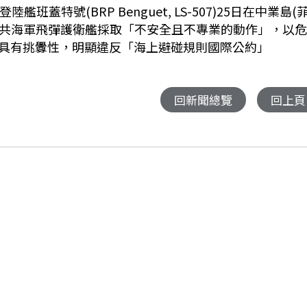
特號(BRP Benguet, LS-507)25日在中業島(
時，遭遇中共海軍飛彈護衛艦採取「不安全且不專業的動作」，以
具有挑釁性，明顯違反「海上避碰規則國際公約」
回新聞總覽
回上頁