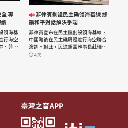
菲律賓劃設民主礁領海基線 綠
持續
籲和平對話解決爭端
設領海基
菲律賓宣布在民主礁劃設領海基線，
進行海空
中國隨後在民主礁周邊進行海空聯合
中、菲兩
演訓。對此，民進黨團幹事長莊瑞雄
，台灣恐
今天(3日)表示，政府一定會確保中華
4 天
持一貫立
民國在南海島礁的主權，並呼籲各界
主張和平
依據《聯合國海洋法公約》(UNCLO
海後續情
S)及相關國際法，擱置爭議及透過和
入，這波
平對話維護印太和平。國民黨立委黃
仁則呼籲菲律賓勿侵犯我國領海等權
益。 菲...
臺灣之音APP