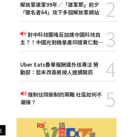
2
解放軍建軍99年／「建軍節」前夕
「匿名者64」攻下多個解放軍網站
3
對中科技圍堵反加速中國科技自
主？！中國光刻機量產印證黃仁勳觀
點
4
Uber Eats疊單報酬違外送專法 勞
動部：若未改善將按人連續開罰
5
強制住院新制的兩難 社區如何不
漏接？
社