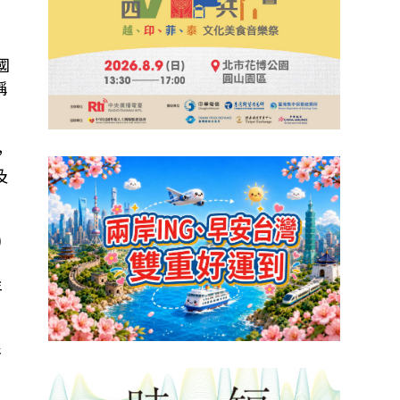
國
稱
，
及
)
」
年
形