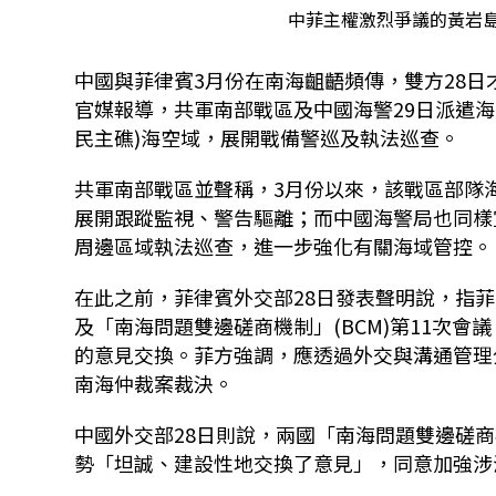
中菲主權激烈爭議的黃岩島。(S
中國與菲律賓3月份在南海齟齬頻傳，雙方28
官媒報導，共軍南部戰區及中國海警29日派遣
民主礁)海空域，展開戰備警巡及執法巡查。
共軍南部戰區並聲稱，3月份以來，該戰區部隊
展開跟蹤監視、警告驅離；而中國海警局也同樣
周邊區域執法巡查，進一步強化有關海域管控。
在此之前，菲律賓外交部28日發表聲明說，指菲中
及「南海問題雙邊磋商機制」(BCM)第11次
的意見交換。菲方強調，應透過外交與溝通管理
南海仲裁案裁決。
中國外交部28日則說，兩國「南海問題雙邊磋商機
勢「坦誠、建設性地交換了意見」，同意加強涉