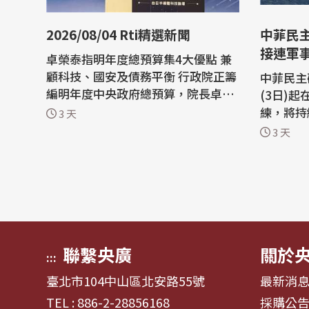
2026/08/04 Rti精選新聞
中菲民
接連軍
卓榮泰指明年度總預算集4大優點 兼
顧科技、國安及債務平衡 行政院正籌
中菲民主
編明年度中央政府總預算，院長卓榮
(3日)
泰3日出席論壇活動時指出，明年度
練，將持
3 天
總預算將是服務面最廣、科技發展最
已在民主
3 天
快速、國安最到位，且能債務平衡的
組織海空聯合演
總預算，為過去數年難以達到的新時
發布航行
代。 龔明鑫：地方政府事前多查幾次
時至午夜
就不會發生致癌油 致癌油事件延燒...
時，在南
禁止駛入
練區域...
聯繫央廣
關於
:::
臺北市104中山區北安路55號
最新消
TEL : 886-2-28856168
採購公