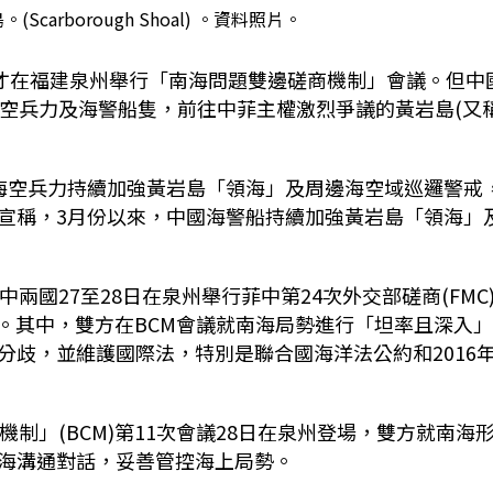
carborough Shoal) 。資料照片。
日才在福建泉州舉行「南海問題雙邊磋商機制」會議。但中
海空兵力及海警船隻，前往中菲主權激烈爭議的黃岩島(又
海空兵力持續加強黃岩島「領海」及周邊海空域巡邏警戒
宣稱，3月份以來，中國海警船持續加強黃岩島「領海」
兩國27至28日在泉州舉行菲中第24次外交部磋商(FMC
會議。其中，雙方在BCM會議就南海局勢進行「坦率且深入
分歧，並維護國際法，特別是聯合國海洋法公約和2016
制」(BCM)第11次會議28日在泉州登場，雙方就南海
海溝通對話，妥善管控海上局勢。