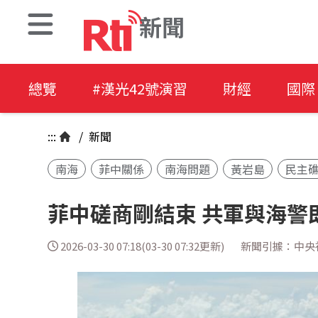
新聞
總覽
#漢光42號演習
財經
國際
:::
/
新聞
南海
菲中關係
南海問題
黃岩島
民主
菲中磋商剛結束 共軍與海警
2026-03-30 07:18(03-30 07:32更新)
新聞引據：中央