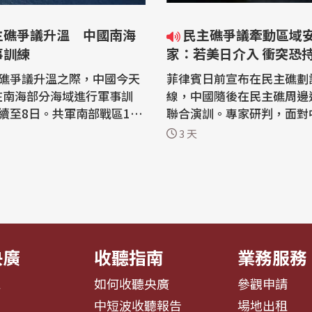
主礁爭議升溫 中國南海
民主礁爭議牽動區域安全 專
事訓練
家：若美日介入 衝突恐
礁爭議升溫之際，中國今天
菲律賓日前宣布在民主礁劃
起在南海部分海域進行軍事訓
線，中國隨後在民主礁周邊
續至8日。共軍南部戰區1日
聯合演訓。專家研判，面對
礁領海、領空和周邊海空域
國的海上衝突及法律戰角力
3 天
訓。 三亞海事局1日
怕無法置身事外，台灣應堅
警告，3日至7日每天上午5
場、積極爭取應有權益，並
12時，8日上午7時至晚上6
解決爭端，同時密切關注南
海部分海域進行軍事訓練，
勢發展。若美、日等國也介
。根據公布的座標，軍事訓
衝突恐怕不會太快平息。 菲律賓外交
部7月...
央廣
收聽指南
業務服務
息
如何收聽央廣
參觀申請
告
中短波收聽報告
場地出租