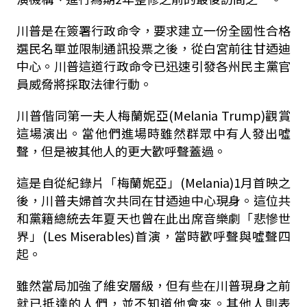
川普是在簽署行政命令，要求建立一份全國性合格
選民名單並限制通訊投票之後，從白宮前往甘迺迪
中心。川普這道行政命令已迅速引發各州民主黨官
員威脅將採取法律行動。
川普偕同第一夫人梅蘭妮亞(Melania Trump)觀賞
這場演出。當他們進場時雖然群眾中有人發出噓
聲，但是被其他人的更大歡呼聲蓋過。
這是自從紀錄片「梅蘭妮亞」(Melania)1月首映之
後，川普夫婦首次共同在甘迺迪中心現身。這位共
和黨籍總統去年夏天也曾在此出席音樂劇「悲慘世
界」(Les Miserables)首演，當時歡呼聲與噓聲四
起。
雖然當局加強了維安層級，但有些在川普現身之前
就已抵達的人們，並不知道他會來。其他人則表