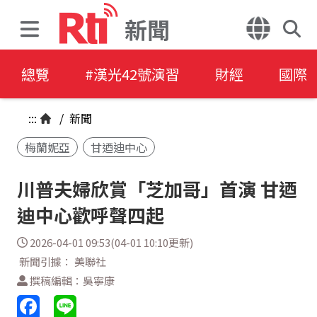
新聞
總覽
#漢光42號演習
財經
國際
:::
/
新聞
梅蘭妮亞
甘迺迪中心
川普夫婦欣賞「芝加哥」首演 甘迺
迪中心歡呼聲四起
2026-04-01 09:53(04-01 10:10更新)
新聞引據： 美聯社
撰稿編輯：吳寧康