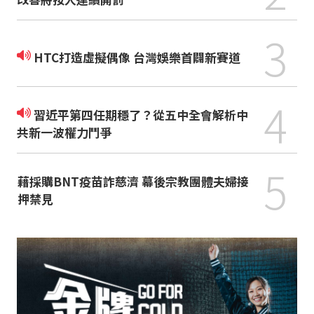
3
HTC打造虛擬偶像 台灣娛樂首闢新賽道
4
習近平第四任期穩了？從五中全會解析中
共新一波權力鬥爭
5
藉採購BNT疫苗詐慈濟 幕後宗教團體夫婦接
押禁見