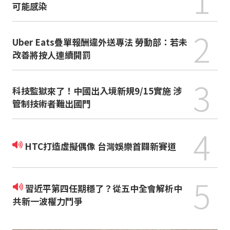
可能感染
2
Uber Eats疊單報酬違外送專法 勞動部：若未
改善將按人連續開罰
3
科技監獄來了！中國出入境新規9/15實施 涉
管制技術者難出國門
4
HTC打造虛擬偶像 台灣娛樂首闢新賽道
5
習近平第四任期穩了？從五中全會解析中
共新一波權力鬥爭