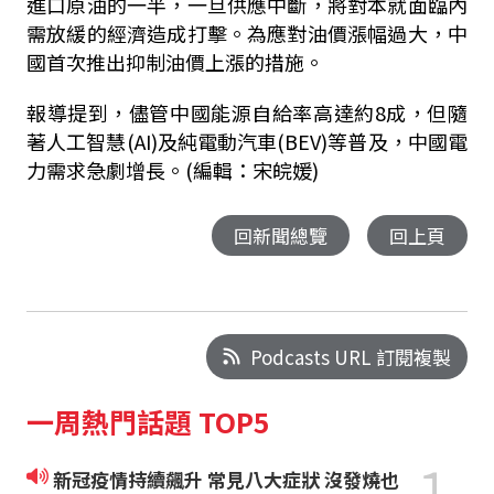
進口原油的一半，一旦供應中斷，將對本就面臨內
需放緩的經濟造成打擊。為應對油價漲幅過大，中
國首次推出抑制油價上漲的措施。
報導提到，儘管中國能源自給率高達約8成，但隨
著人工智慧(AI)及純電動汽車(BEV)等普及，中國電
力需求急劇增長。(編輯：宋皖媛)
回新聞總覽
回上頁
Podcasts URL 訂閱複製
一周熱門話題 TOP5
1
新冠疫情持續飆升 常見八大症狀 沒發燒也