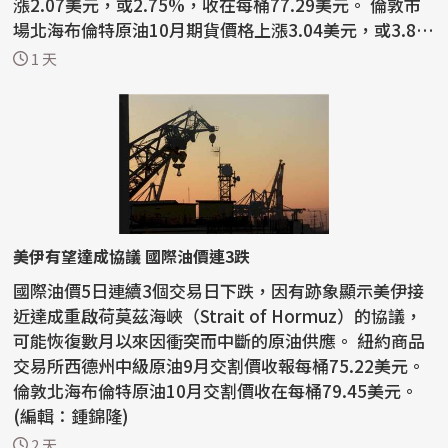
漲2.07美元，或2.75%，收在每桶77.29美元。 倫敦市
場北海布倫特原油10月期貨價格上漲3.04美元，或3.8
3%，...
1 天
美伊有望達成協議 國際油價連3跌
國際油價5日連續3個交易日下跌，因有跡象顯示美伊接
近達成重啟荷莫茲海峽（Strait of Hormuz）的協議，
可能恢復數月以來因衝突而中斷的原油供應。 紐約商品
交易所西德州中級原油9月交割價收報每桶75.22美元。
倫敦北海布倫特原油10月交割價收在每桶79.45美元。
(編輯：鍾錦隆)
2 天