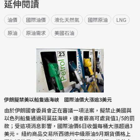
延伸閱讀
油價
國際油價
液化天然氣
國際原油
LNG
原油
原油需求
美國石油
伊朗擬禁美以船隻過海峽 國際油價大漲逾3美元
由於伊朗國會委員會正在審議一項法案，擬禁止美國與
以色列船隻通過荷莫茲海峽，違者最高可處貨值1/5的罰
款；受這項消息影響，國際油價6日收盤每桶大漲超過3
美元。 紐約商品交易所西德州中級原油9月期貨價格上