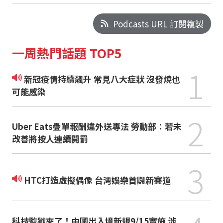
Podcasts URL 訂閱複製
一周熱門話題 TOP5
1
新冠疫情持續飆升 常見八大症狀 沒發燒也
可能感染
2
Uber Eats疊單報酬違外送專法 勞動部：若未
改善將按人連續開罰
3
HTC打造虛擬偶像 台灣娛樂首闢新賽道
科技監獄來了！中國出入境新規9/15實施 涉