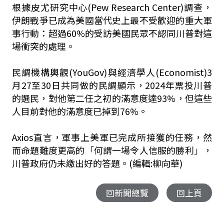
根據皮尤研究中心(Pew Research Center)調查，
伊朗戰爭已成為美國當代史上最不受歡迎的重大軍
事行動：超過60%的受訪美國民眾不認同川普對這
場衝突的處理。
民調機構輿觀(YouGov)與經濟學人(Economist)3
月27至30日共同做的民調顯示，2024年票投川普
的選民，對他第二任之初的滿意度達93%，但這些
人目前對他的滿意度已掉到76%。
Axios直言，軍事上美軍已完成所接獲的任務，然
而命題難度更高的「何謂一場令人信服的勝利」，
川普政府仍未繳出好的答題。(編輯:柳向華)
回新聞總覽
回上頁