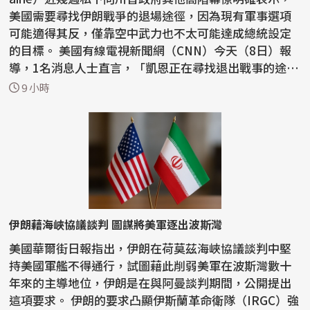
美國需要尋找伊朗戰爭的退場途徑，因為現有軍事選項
可能適得其反，僅靠空中武力也不太可能達成總統設定
的目標。 美國有線電視新聞網（CNN）今天（8日）報
導，1名消息人士直言，「凱恩正在尋找退出戰事的途
徑」。...
9 小時
伊朗藉海峽協議談判 圖謀將美軍逐出波斯灣
美國華爾街日報指出，伊朗在荷莫茲海峽協議談判中堅
持美國軍艦不得通行，試圖藉此削弱美軍在波斯灣數十
年來的主導地位，伊朗是在與阿曼談判期間，公開提出
這項要求。 伊朗的要求凸顯伊斯蘭革命衛隊（IRGC）強