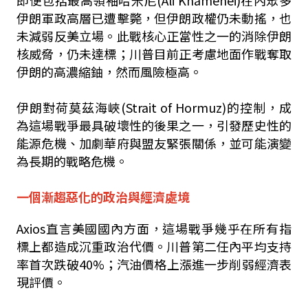
即便包括最高領袖哈米尼(Ali Khamenei)在內眾多
伊朗軍政高層已遭擊斃，但伊朗政權仍未動搖，也
未減弱反美立場。此戰核心正當性之一的消除伊朗
核威脅，仍未達標；川普目前正考慮地面作戰奪取
伊朗的高濃縮鈾，然而風險極高。
伊朗對荷莫茲海峽(Strait of Hormuz)的控制，成
為這場戰爭最具破壞性的後果之一，引發歷史性的
能源危機、加劇華府與盟友緊張關係，並可能演變
為長期的戰略危機。
一個漸趨惡化的政治與經濟處境
Axios直言美國國內方面，這場戰爭幾乎在所有指
標上都造成沉重政治代價。川普第二任內平均支持
率首次跌破40%；汽油價格上漲進一步削弱經濟表
現評價。