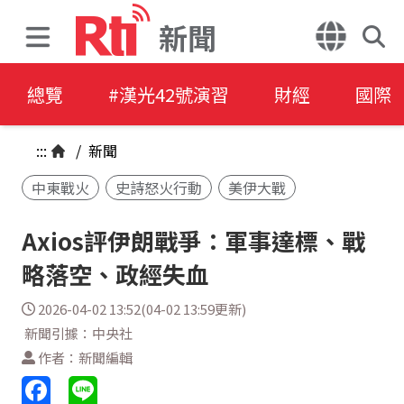
新聞
總覽
#漢光42號演習
財經
國際
:::
/
新聞
中東戰火
史詩怒火行動
美伊大戰
Axios評伊朗戰爭：軍事達標、戰
略落空、政經失血
2026-04-02 13:52(04-02 13:59更新)
新聞引據：中央社
作者：新聞編輯