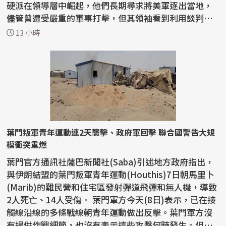
硬派在領導層中崛起，他們長期尋求將美軍逐出當地，
儘管曾遭受嚴重的軍事打擊，但其領袖看到利用談判動
搖...
13 小時
葉門叛軍青年運動連2天襲擊、政府軍回擊 聯合國警告大規
模衝突重燃
葉門官方通訊社薩巴新聞社(Saba)引述地方政府指出，
與伊朗結盟的葉門叛軍青年運動(Houthis)7日朝馬里卜
(Marib)的難民營和住宅區發射彈道飛彈和無人機，導致
2人死亡、14人受傷。 葉門軍方今天(8日)表示，已在接
觸線沿線的多條戰線朝青年運動做出反擊。葉門軍方沒
有提供作戰細節，也沒有表示這些攻擊何時發生。但軍