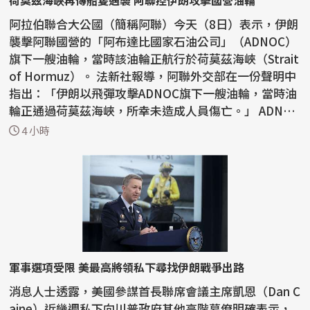
荷莫茲海峽再傳船隻遇襲 阿聯控伊朗攻擊國營油輪
阿拉伯聯合大公國（簡稱阿聯）今天（8日）表示，伊朗
襲擊阿聯國營的「阿布達比國家石油公司」（ADNOC）
旗下一艘油輪，當時該油輪正航行於荷莫茲海峽（Strait
of Hormuz）。 法新社報導，阿聯外交部在一份聲明中
指出：「伊朗以飛彈攻擊ADNOC旗下一艘油輪，當時油
輪正通過荷莫茲海峽，所幸未造成人員傷亡。」 ADNOC
昨...
4 小時
軍事選項受限 美最高將領私下尋找伊朗戰爭出路
消息人士透露，美國參謀首長聯席會議主席凱恩（Dan C
aine）近幾週私下向川普政府其他高階幕僚明確表示，