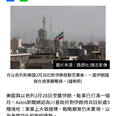
圖片來源：路透社/達志影像
在以色列和美國2月28日對伊朗發動空襲後，一面伊朗國
旗在德黑蘭飄揚。(檔案照)
美國與以色列2月28日空襲伊朗，戰事已打滿一個
月。Axios新聞網認為川普政府對伊朗用兵目前處3
種境地：軍事上大致達標、戰略願景仍未實現，以
及漸趨惡化的政經情勢。