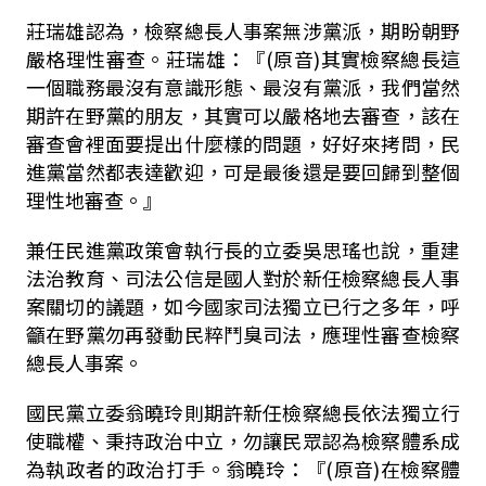
莊瑞雄認為，檢察總長人事案無涉黨派，期盼朝野
嚴格理性審查。莊瑞雄：『
(
原音
)
其實檢察總長這
一個職務最沒有意識形態、最沒有黨派，我們當然
期許在野黨的朋友，其實可以嚴格地去審查，該在
審查會裡面要提出什麼樣的問題，好好來拷問，民
進黨當然都表達歡迎，可是最後還是要回歸到整個
理性地審查。』
兼任民進黨政策會執行長的立委吳思瑤也說，重建
法治教育、司法公信是國人對於新任檢察總長人事
案關切的議題，如今國家司法獨立已行之多年，呼
籲在野黨勿再發動民粹鬥臭司法，應理性審查檢察
總長人事案。
國民黨立委翁曉玲則期許新任檢察總長依法獨立行
使職權、秉持政治中立，勿讓民眾認為檢察體系成
為執政者的政治打手。翁曉玲：『
(
原音
)
在檢察體