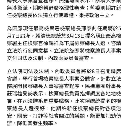
無涉黨派，期盼朝野嚴格理性審查；藍委則期許新
任檢察總長依法獨立行使職權、秉持政治中立。
為因應現任最高檢察署檢察總長邢泰釗任期將於
5
月
7
日屆滿，賴清德總統於
3
月
13
日提名現任最高檢
察署主任檢察官徐錫祥為下屆檢察總長人選，咨請
立法院行使同意權。立法院旋即將檢察總長人事案
交付司法及法制、內政兩委員會審查。
立法院司法及法制、內政委員會將於8日召開聯席
會議，舉行首場檢察總長人事案公聽會。針對立法
院展開檢察總長人事案審查程序，民進黨團幹事長
莊瑞雄受訪表示，檢察總長負責指揮調度各地地檢
署，在司法體系是重要職務，此次賴總統提名的檢
察總長人選很好，他期許新任檢察總長對各項治
安、國安、打詐等社會關注的議題，能更加把勁偵
辦，降低其發生頻率。