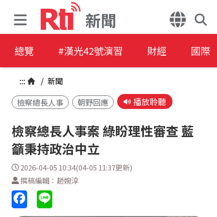
新聞
總覽
#漢光42號演習
財經
國際
:::
/
新聞
播放聆聽
檢察總長人事
朝野回應
檢察總長人事案 綠盼理性審查 藍
籲秉持政治中立
2026-04-05 10:34(04-05 11:37更新)
撰稿編輯：趙婉淳