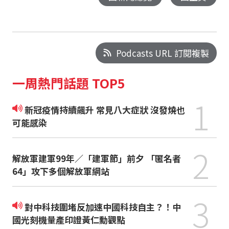
Podcasts URL 訂閱複製
一周熱門話題 TOP5
1
新冠疫情持續飆升 常見八大症狀 沒發燒也
可能感染
2
解放軍建軍99年／「建軍節」前夕 「匿名者
64」攻下多個解放軍網站
3
對中科技圍堵反加速中國科技自主？！中
國光刻機量產印證黃仁勳觀點