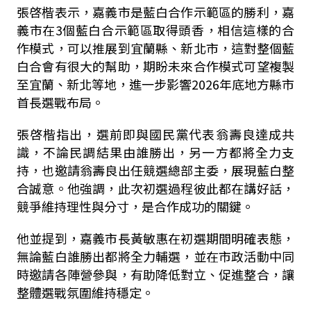
張啓楷表示，嘉義市是藍白合作示範區的勝利，嘉
義市在
3
個藍白合示範區取得頭香，相信這樣的合
作模式，可以推展到宜蘭縣、新北市，這對整個藍
白合會有很大的幫助，期盼未來合作模式可望複製
至宜蘭、新北等地，進一步影響
2026
年底地方縣市
首長選戰布局。
張啓楷指出，選前即與國民黨代表翁壽良達成共
識，不論民調結果由誰勝出，另一方都將全力支
持，也邀請翁壽良出任競選總部主委，展現藍白整
合誠意。他強調，此次初選過程彼此都在講好話，
競爭維持理性與分寸，是合作成功的關鍵。
他並提到，嘉義市長黃敏惠在初選期間明確表態，
無論藍白誰勝出都將全力輔選，並在市政活動中同
時邀請各陣營參與，有助降低對立、促進整合，讓
整體選戰氛圍維持穩定。