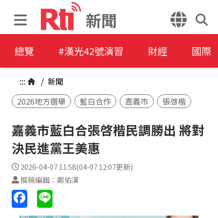
新聞
總覽
#漢光42號演習
財經
國際
:::
/
新聞
2026地方選舉
藍白合作
嘉義市
張啓楷
嘉義市藍白合張啓楷民調勝出 將對
決民進黨王美惠
2026-04-07 11:58(04-07 12:07更新)
撰稿編輯：鄭佑漢