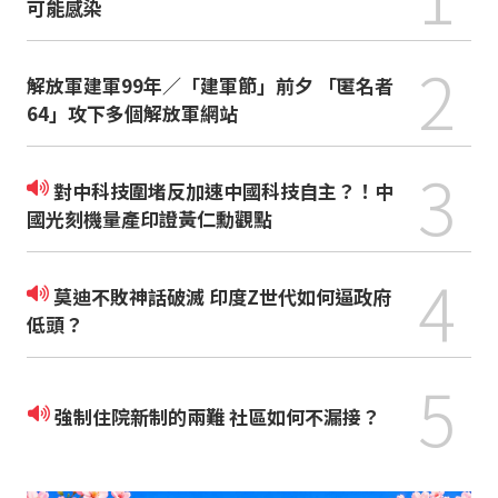
可能感染
2
解放軍建軍99年／「建軍節」前夕 「匿名者
64」攻下多個解放軍網站
3
對中科技圍堵反加速中國科技自主？！中
國光刻機量產印證黃仁勳觀點
4
莫迪不敗神話破滅 印度Z世代如何逼政府
低頭？
5
強制住院新制的兩難 社區如何不漏接？