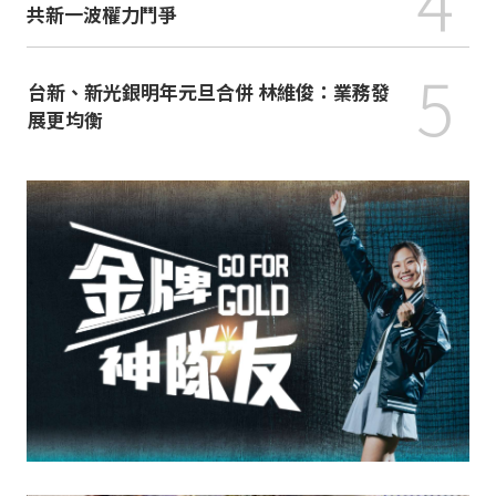
4
共新一波權力鬥爭
5
台新、新光銀明年元旦合併 林維俊：業務發
展更均衡