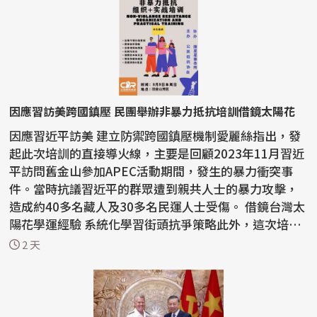
因應習訪美跨國鎮壓 民團舉辦非暴力抵抗培訓借鏡太陽花
因應習近平訪美 建立防禦跨國鎮壓機制愛麗絲指出，發
起此次培訓的直接導火線，主要是回顧2023年11月習近
平訪問舊金山參加APEC活動期間，發生的暴力衝突事
件。當時抗議習近平的群眾遭到親共人士的暴力攻擊，
造成約40多名藏人及30多名民運人士受傷。 借鏡台灣太
陽花學運經驗 系統化學習街頭抗爭策略此外，這次培訓
的另...
2 天