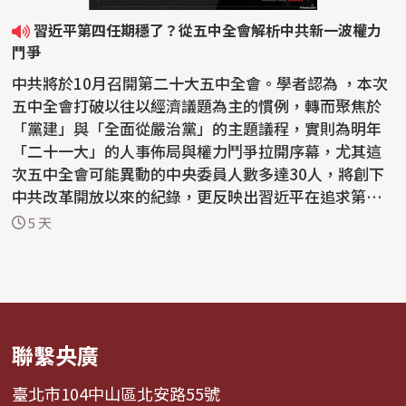
習近平第四任期穩了？從五中全會解析中共新一波權力
鬥爭
中共將於10月召開第二十大五中全會。學者認為 ，本次
五中全會打破以往以經濟議題為主的慣例，轉而聚焦於
「黨建」與「全面從嚴治黨」的主題議程，實則為明年
「二十一大」的人事佈局與權力鬥爭拉開序幕，尤其這
次五中全會可能異動的中央委員人數多達30人，將創下
中共改革開放以來的紀錄，更反映出習近平在追求第四
任期的...
5 天
聯繫央廣
臺北市104中山區北安路55號