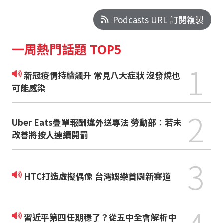
Podcasts URL 訂閱複製
一周熱門話題 TOP5
1
新冠疫情持續飆升 常見八大症狀 沒發燒也
可能感染
2
Uber Eats疊單報酬違外送專法 勞動部：若未
改善將按人連續開罰
3
HTC打造虛擬偶像 台灣娛樂首闢新賽道
習近平第四任期穩了？從五中全會解析中