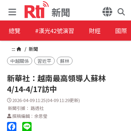
新聞
總覽
#漢光42號演習
財經
國際
:::
/
新聞
中越關係
習近平
蘇林
新華社：越南最高領導人蘇林
4/14-4/17訪中
2026-04-09 11:25(04-09 11:29更新)
新聞引據： 路透社
撰稿編輯：余思瑩