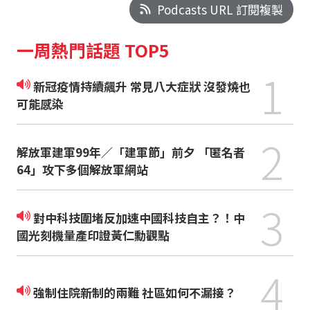
Podcasts URL 訂閱複製
一周熱門話題 TOP5
1
新冠疫情持續飆升 常見八大症狀 沒發燒也
可能感染
2
解放軍建軍99年／「建軍節」前夕 「匿名者
64」攻下多個解放軍網站
3
對中科技圍堵反加速中國科技自主？！中
國光刻機量產印證黃仁勳觀點
4
強制住院新制的兩難 社區如何不漏接？