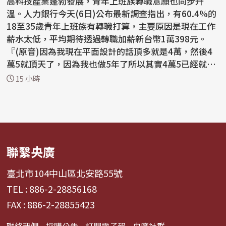
高科技產業蓬勃發展，青年上班族轉職意願也同步升
溫。人力銀行今天(6日)公布最新調查指出，有60.4%的
18至35歲青年上班族有轉職打算，主要原因是現在工作
薪水太低，平均期待透過轉職加薪新台幣1萬398元。
『(原音)因為我現在平面設計的話頂多就是4萬，然後4
萬5就頂天了，因為我也做5年了所以其實4萬5已經就是
最多了，...
15 小時
聯繫央廣
臺北市104中山區北安路55號
TEL : 886-2-28856168
FAX : 886-2-28855423