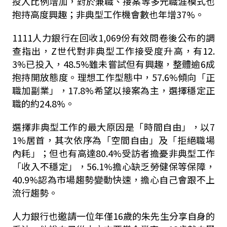
投入比例增加，對於兼職、接案等多元職涯模式也
抱持高度興趣；非典型工作機會數也年增37%。
1111人力銀行在回收1,069份有效問卷後公布的調
查指出，Z世代對非典型工作接受度升高，有12.
3%已投入，48.5%雖未嘗試但有興趣，整體逾6成
抱持開放態度。理想工作型態中，57.6%傾向「正
職加副業」，17.8%希望以接案為主，選擇穩定正
職的約24.8%。
選擇非典型工作的最大原因是「時間自由」，以7
1%居首，其次依序為「空間自由」及「拒絕職場
內耗」；但也有高達80.4%受訪者擔憂非典型工作
「收入不穩定」，56.1%擔心缺乏勞健保等保障，
40.9%認為市場趨勢變動快速，擔心自己會跟不上
流行趨勢。
人力銀行也邀請一位年僅16歲的朱先生分享自身的