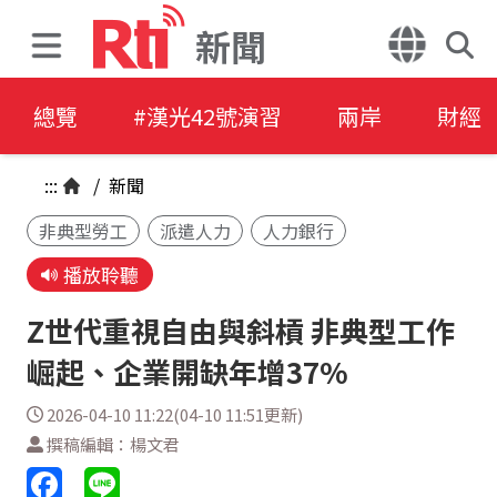
新聞
總覽
#漢光42號演習
兩岸
財經
:::
/
新聞
非典型勞工
派遣人力
人力銀行
播放聆聽
Z世代重視自由與斜槓 非典型工作
崛起、企業開缺年增37%
2026-04-10 11:22(04-10 11:51更新)
撰稿編輯：楊文君