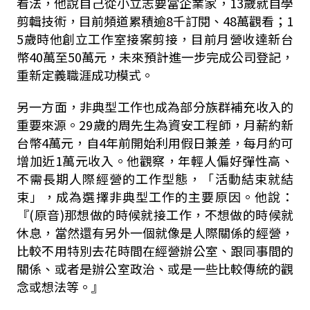
看法，他說自己從小立志要當企業家，13歲就自學
剪輯技術，目前頻道累積逾8千訂閱、48萬觀看；1
5歲時他創立工作室接案剪接，目前月營收達新台
幣40萬至50萬元，未來預計進一步完成公司登記，
重新定義職涯成功模式。
另一方面，非典型工作也成為部分族群補充收入的
重要來源。29歲的周先生為資安工程師，月薪約新
台幣4萬元，自4年前開始利用假日兼差，每月約可
增加近1萬元收入。他觀察，年輕人偏好彈性高、
不需長期人際經營的工作型態，「活動結束就結
束」，成為選擇非典型工作的主要原因。他說：
『(原音)那想做的時候就接工作，不想做的時候就
休息，當然還有另外一個就像是人際關係的經營，
比較不用特別去花時間在經營辦公室、跟同事間的
關係、或者是辦公室政治、或是一些比較傳統的觀
念或想法等。』