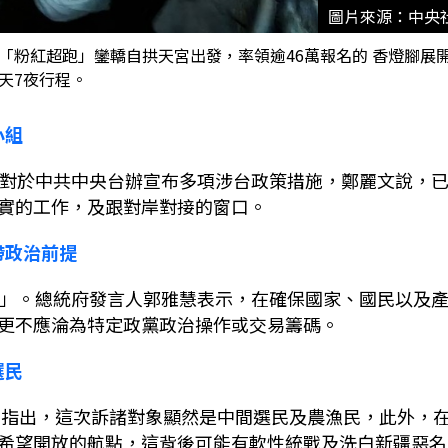
圖片來源：中央
「粉紅超跑」鑾轎自拱天宮出發，率領逾46萬報名的 香燈腳展開
天7夜行程。
小組
對於中共中央台辦宣布多項涉台政策措施，鄭麗文說，
實的工作，及跟對岸對接的窗口。
帶政治前提
」。總統府發言人郭雅慧表示，在確保國家、國民以及
更不應淪為特定政黨政治操作或交易籌碼。
選民
者指出，這次訴諸對象顯然是中間選民及農漁民，此外，
希望開放的航點，這背後可能有軟性統戰及洗白新疆惡名