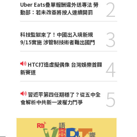
2
Uber Eats疊單報酬違外送專法 勞
動部：若未改善將按人連續開罰
3
科技監獄來了！中國出入境新規
9/15實施 涉管制技術者難出國門
4
HTC打造虛擬偶像 台灣娛樂首闢
新賽道
5
習近平第四任期穩了？從五中全
會解析中共新一波權力鬥爭