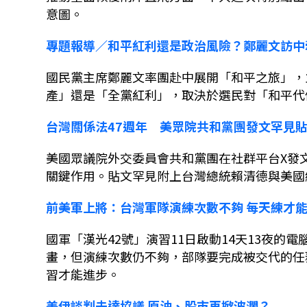
意圖。
專題報導
／和平紅利還是政治風險？鄭麗文訪中
國民黨主席鄭麗文率團赴中展開「和平之旅」，
產」還是「全黨紅利」，取決於選民對「和平代
台灣關係法
47
週年 美眾院共和黨團發文罕見
美國眾議院外交委員會共和黨團在社群平台
X
發
關鍵作用。貼文罕見附上台灣總統賴清德與美國
前美軍上將：台灣軍隊演練次數不夠
每天練才
國軍「漢光
42
號」演習
11
日啟動
14
天
13
夜的電
畫，但演練次數仍不夠，部隊要完成被交代的任
習才能進步。
美伊談判未達協議
原油、股市再掀波瀾？