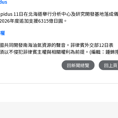
dus
pidus 11
日在北海道舉行分析中心及研究開發基地落成
2026
年度追加支援
6315
億日圓。
主權
國共同開發南海油氣資源的聲音。菲律賓外交部
12
日表
須以不侵犯菲律賓主權與相關權利為前提。(編輯：鍾錦隆
回新聞總覽
回上頁