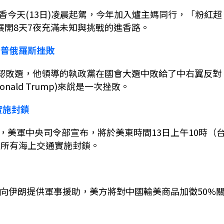
香今天
(13
日
)
凌晨起駕，今年加入爐主媽同行，「粉紅超
展開
8
天
7
夜充滿未知與挑戰的進香路。
川普俄羅斯挫敗
認敗選，他領導的執政黨在國會大選中敗給了中右翼反對
onald Trump)
來說是一次挫敗。
實施封鎖
，美軍中央司令部宣布，將於美東時間
13
日上午
10
時（
的所有海上交通實施封鎖。
向伊朗提供軍事援助，美方將對中國輸美商品加徵
50%