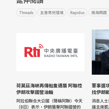
Threads
友善育兒環境
Rapidus
南海問題
荷莫茲海峽再傳船隻遇襲 阿聯控
軍事選
伊朗攻擊國營油輪
找伊朗
阿拉伯聯合大公國（簡稱阿聯）今天
消息人士
（8日）表示，伊朗襲擊阿聯國營的
議主席凱恩