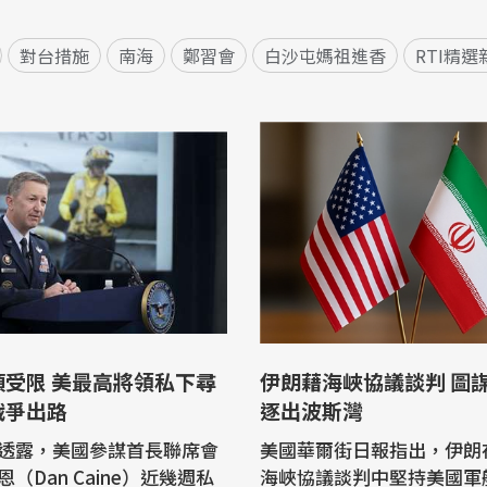
對台措施
南海
鄭習會
白沙屯媽祖進香
RTI精選
項受限 美最高將領私下尋
伊朗藉海峽協議談判 圖
戰爭出路
逐出波斯灣
透露，美國參謀首長聯席會
美國華爾街日報指出，伊朗
（Dan Caine）近幾週私
海峽協議談判中堅持美國軍