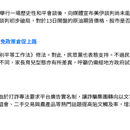
舉行一場歷史性和平會談後，向媒體宣布美伊談判尚未
談判初步破局，對於
13
日開盤的原油期貨價格、股市是
避免政策倉促上路
別平等工作法》修法。對此，民眾黨也表態支持。不過民
不同，家長育兒型態亦有所差異，呼籲仍需經地方政府試
由於打詐專法要求平台廣告實名制，讓詐騙集團轉向以文
唱會、二手交易與農產品等熱門話題提高貼文觸及率，增