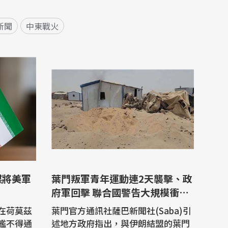
新聞
中東戰火
謀將美軍
葉門叛軍青年運動連2天襲擊、政
府軍回擊 聯合國警告大規模衝突
重燃
在荷莫茲
葉門官方通訊社薩巴新聞社(Saba)引
艦不得通
述地方政府指出，與伊朗結盟的葉門