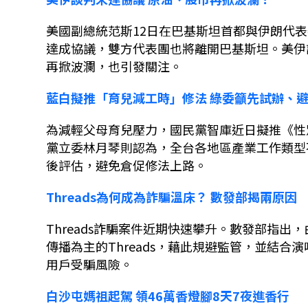
美國副總統范斯
12
日在巴基斯坦首都與伊朗代表
達成協議，雙方代表團也將離開巴基斯坦。美伊
再掀波瀾，也引發關注。
藍白擬推「育兒減工時」修法
綠委籲先試辦、
為減輕父母育兒壓力，國民黨智庫近日擬推《性
黨立委林月琴則認為，全台各地區產業工作類型
後評估，避免倉促修法上路。
Threads
為何成為詐騙溫床？
數發部揭兩原因
Threads
詐騙案件近期快速攀升。數發部指出，
傳播為主的
Threads
，藉此規避監管，並結合演
用戶受騙風險。
白沙屯媽祖起駕
領
46
萬香燈腳
8
天
7
夜進香行