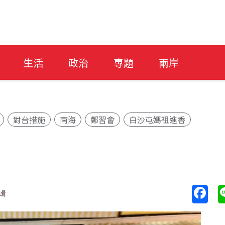
生活
政治
專題
兩岸
對台措施
南海
鄭習會
白沙屯媽祖進香
輯