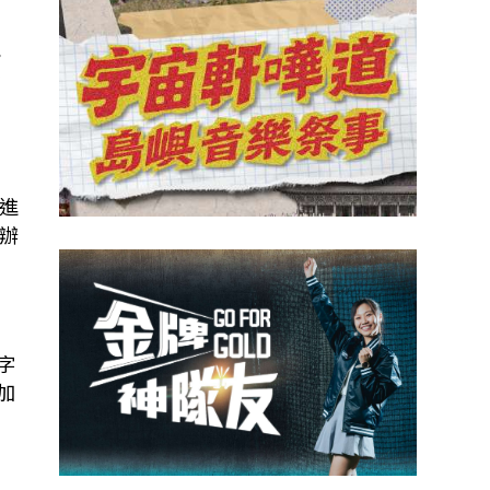
能
否
進
辦
字
加