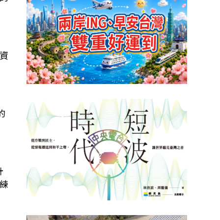
資
的
計
練