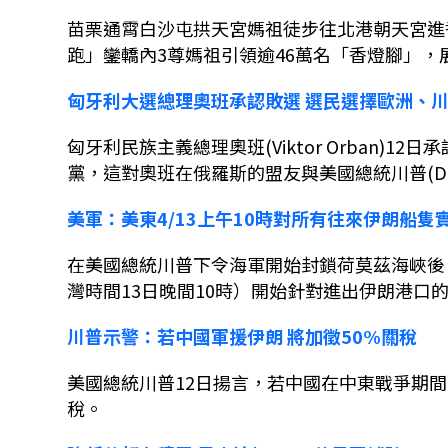
苗栗通霄白沙屯拱天宮媽祖徒步往北港朝天宮進
跑」鑾轎內
3
尊媽祖引領逾
46
萬名「香燈腳」，
匈牙利大選總理奧班承認敗選
選民選擇歐洲、
匈牙利民族主義總理奧班
(Viktor Orban)12
日承
黨，這對奧班在俄羅斯的盟友與美國總統川普
(D
美軍：美東
4/13
上午
10
時對所有往來伊朗船隻
在美國總統川普下令海軍開始封鎖荷莫茲海峽後
灣時間
13
日晚間
10
時）開始針對進出伊朗港口
川普示警：若中國軍援伊朗
將加徵
50%
關稅
美國總統川普
12
日揚言，若中國在中東戰爭期間
稅。