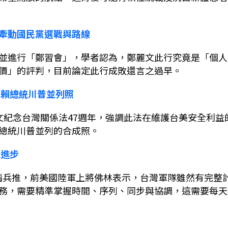
牽動國民黨選戰與路線
並進行「鄭習會」，學者認為，鄭麗文此行究竟是「個人
價」的評判，目前論定此行成敗還言之過早。
貼賴總統川普並列照
文紀念台灣關係法
47
週年，強調此法在維護台美安全利益
總統川普並列的合成照。
能進步
腦兵推，前美國陸軍上將佛林表示，台灣軍隊雖然有完整
務，需要精準掌握時間、序列、同步與協調，這需要每天