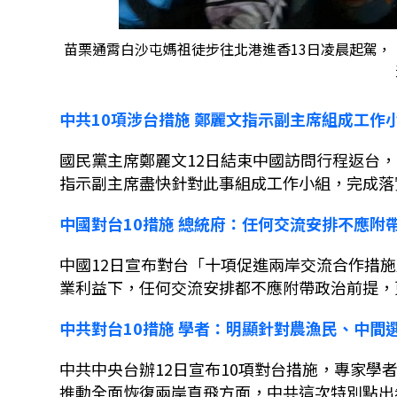
苗栗通霄白沙屯媽祖徒步往北港進香13日凌晨起駕， 
中共
10
項涉台措施
鄭麗文指示副主席組成工作
國民黨主席鄭麗文
12
日結束中國訪問行程返台，
指示副主席盡快針對此事組成工作小組，完成落
中國對台
10
措施
總統府：任何交流安排不應附
中國
12
日宣布對台「十項促進兩岸交流合作措施
業利益下，任何交流安排都不應附帶政治前提，
中共對台
10
措施
學者：明顯針對農漁民、中間
中共中央台辦
12
日宣布
10
項對台措施，專家學
推動全面恢復兩岸直飛方面，中共這次特別點出