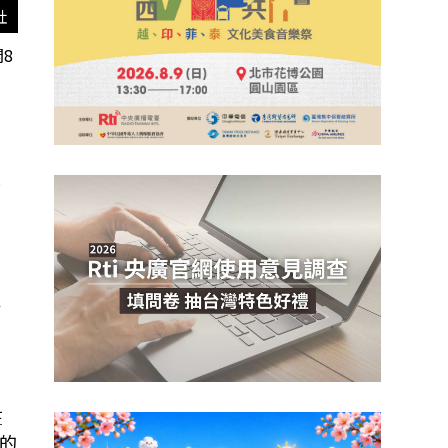
社
8
已
產
在
的