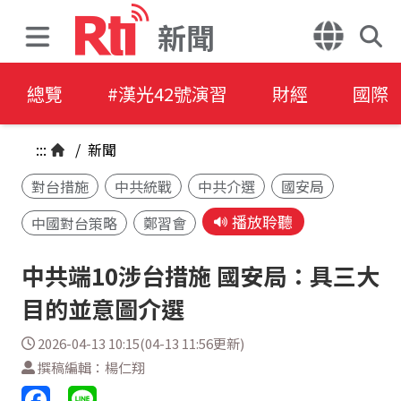
新聞
總覽
#漢光42號演習
財經
國際
:::
/
新聞
對台措施
中共統戰
中共介選
國安局
播放聆聽
中國對台策略
鄭習會
中共端10涉台措施 國安局：具三大
目的並意圖介選
2026-04-13 10:15(04-13 11:56更新)
撰稿編輯：楊仁翔